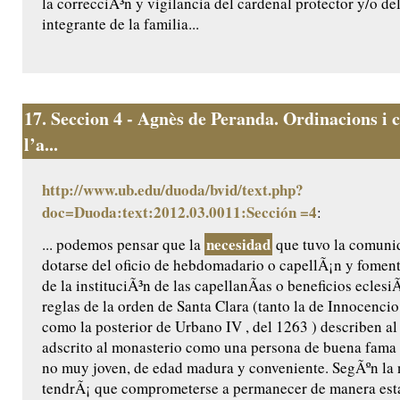
la correcciÃ³n y vigilancia del cardenal protector y/o de
integrante de la familia...
17.
Seccion 4 - Agnès de Peranda. Ordinacions i c
l’a...
http://www.ub.edu/duoda/bvid/text.php?
doc=Duoda:text:2012.03.0011:Sección =4
:
necesidad
... podemos pensar que la
que tuvo la comuni
dotarse del oficio de hebdomadario o capellÃ¡n y foment
de la instituciÃ³n de las capellanÃ­as o beneficios eclesi
reglas de la orden de Santa Clara (tanto la de Innocencio 
como la posterior de Urbano IV , del 1263 ) describen al
adscrito al monasterio como una persona de buena fama 
no muy joven, de edad madura y conveniente. SegÃºn la
tendrÃ¡ que comprometerse a permanecer de manera estab