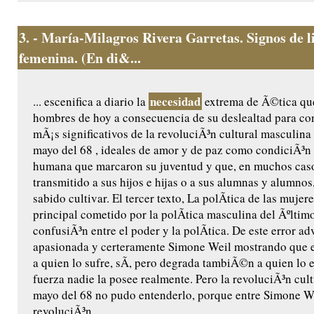
3.
- María-Milagros Rivera Garretas. Signos de l
femenina. (En di&...
necesidad
... escenifica a diario la
extrema de Ã©tica que
hombres de hoy a consecuencia de su deslealtad para con
mÃ¡s significativos de la revoluciÃ³n cultural masculina
mayo del 68 , ideales de amor y de paz como condiciÃ³n 
humana que marcaron su juventud y que, en muchos caso
transmitido a sus hijos e hijas o a sus alumnas y alumnos
sabido cultivar. El tercer texto, La polÃ­tica de las mujeres
principal cometido por la polÃ­tica masculina del Ãºltimo
confusiÃ³n entre el poder y la polÃ­tica. De este error ad
apasionada y certeramente Simone Weil mostrando que 
a quien lo sufre, sÃ­, pero degrada tambiÃ©n a quien lo e
fuerza nadie la posee realmente. Pero la revoluciÃ³n cul
mayo del 68 no pudo entenderlo, porque entre Simone We
revoluciÃ³n...