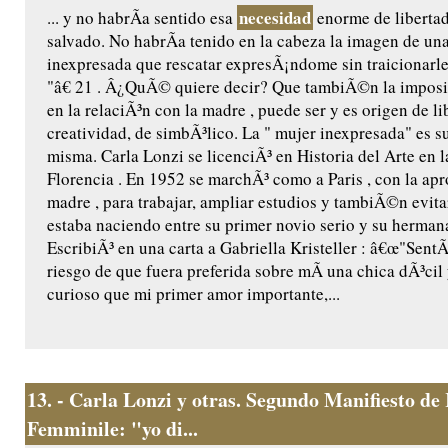
necesidad
... y no habrÃ­a sentido esa
enorme de liberta
salvado. No habrÃ­a tenido en la cabeza la imagen de un
inexpresada que rescatar expresÃ¡ndome sin traicionarle
"â€ 21 . Â¿QuÃ© quiere decir? Que tambiÃ©n la imposi
en la relaciÃ³n con la madre , puede ser y es origen de li
creatividad, de simbÃ³lico. La " mujer inexpresada" es s
misma. Carla Lonzi se licenciÃ³ en Historia del Arte en 
Florencia . En 1952 se marchÃ³ como a Paris , con la ap
madre , para trabajar, ampliar estudios y tambiÃ©n evita
estaba naciendo entre su primer novio serio y su hermana
EscribiÃ³ en una carta a Gabriella Kristeller : â€œ"SentÃ
riesgo de que fuera preferida sobre mÃ­ una chica dÃ³ci
curioso que mi primer amor importante,...
13.
- Carla Lonzi y otras. Segundo Manifiesto de 
Femminile: "yo di...