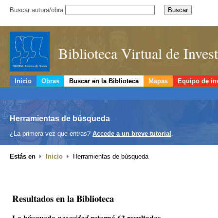
Buscar autora/obra
Biblioteca Virtual de Inve
Inicio
Obras
Buscar en la Biblioteca
Mapas
Equipo de in
Herramientas de búsqueda
¿La primera vez que entras?
Accede a un breve tutorial
.
Estás en
Inicio
Herramientas de búsqueda
Resultados en la Biblioteca
La búsqueda
retornó 63 resultados.