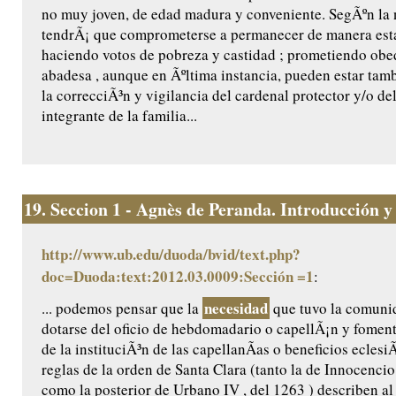
no muy joven, de edad madura y conveniente. SegÃºn la
tendrÃ¡ que comprometerse a permanecer de manera estab
haciendo votos de pobreza y castidad ; prometiendo obed
abadesa , aunque en Ãºltima instancia, pueden estar tam
la correcciÃ³n y vigilancia del cardenal protector y/o de
integrante de la familia...
19.
Seccion 1 - Agnès de Peranda. Introducción y e
http://www.ub.edu/duoda/bvid/text.php?
doc=Duoda:text:2012.03.0009:Sección =1
:
necesidad
... podemos pensar que la
que tuvo la comuni
dotarse del oficio de hebdomadario o capellÃ¡n y foment
de la instituciÃ³n de las capellanÃ­as o beneficios eclesi
reglas de la orden de Santa Clara (tanto la de Innocencio 
como la posterior de Urbano IV , del 1263 ) describen al