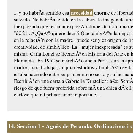
necesidad
... y no habrÃ­a sentido esa
enorme de liberta
salvado. No habrÃ­a tenido en la cabeza la imagen de un
inexpresada que rescatar expresÃ¡ndome sin traicionarle
"â€ 21 . Â¿QuÃ© quiere decir? Que tambiÃ©n la imposi
en la relaciÃ³n con la madre , puede ser y es origen de li
creatividad, de simbÃ³lico. La " mujer inexpresada" es s
misma. Carla Lonzi se licenciÃ³ en Historia del Arte en 
Florencia . En 1952 se marchÃ³ como a Paris , con la ap
madre , para trabajar, ampliar estudios y tambiÃ©n evita
estaba naciendo entre su primer novio serio y su hermana
EscribiÃ³ en una carta a Gabriella Kristeller : â€œ"SentÃ
riesgo de que fuera preferida sobre mÃ­ una chica dÃ³ci
curioso que mi primer amor importante,...
14.
Seccion 1 - Agnès de Peranda. Ordinacions i c