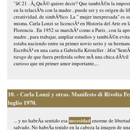
"â€ 21 . Â¿QuÃ© quiere decir? Que tambiÃ©n la imposi
en la relaciÃ³n con la madre , puede ser y es origen de li
creatividad, de simbÃ³lico. La " mujer inexpresada" es s
misma. Carla Lonzi se licenciÃ³ en Historia del Arte en 
Florencia . En 1952 se marchÃ³ como a Paris , con la ap
madre , para trabajar, ampliar estudios y tambiÃ©n evita
estaba naciendo entre su primer novio serio y su hermana
EscribiÃ³ en una carta a Gabriella Kristeller : â€œ"SentÃ
riesgo de que fuera preferida sobre mÃ­ una chica dÃ³ci
curioso que mi primer amor importante,...
10.
- Carla Lonzi y otras. Manifesto di Rivolta 
luglio 1970.
necesidad
... y no habrÃ­a sentido esa
enorme de liberta
salvado. No habrÃ­a tenido en la cabeza la imagen de un