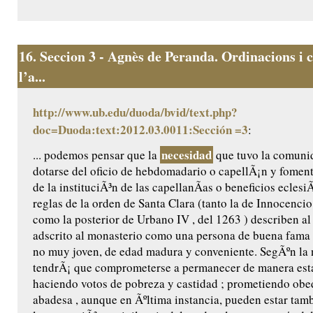
16.
Seccion 3 - Agnès de Peranda. Ordinacions i c
l’a...
http://www.ub.edu/duoda/bvid/text.php?
doc=Duoda:text:2012.03.0011:Sección =3
:
necesidad
... podemos pensar que la
que tuvo la comuni
dotarse del oficio de hebdomadario o capellÃ¡n y foment
de la instituciÃ³n de las capellanÃ­as o beneficios eclesi
reglas de la orden de Santa Clara (tanto la de Innocencio 
como la posterior de Urbano IV , del 1263 ) describen al
adscrito al monasterio como una persona de buena fama 
no muy joven, de edad madura y conveniente. SegÃºn la
tendrÃ¡ que comprometerse a permanecer de manera estab
haciendo votos de pobreza y castidad ; prometiendo obed
abadesa , aunque en Ãºltima instancia, pueden estar tam