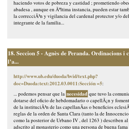
haciendo votos de pobreza y castidad ; prometiendo obed
abadesa , aunque en Ãºltima instancia, pueden estar tam
la correcciÃ³n y vigilancia del cardenal protector y/o de
integrante de la familia...
18.
Seccion 5 - Agnès de Peranda. Ordinacions i c
l’a...
http://www.ub.edu/duoda/bvid/text.php?
doc=Duoda:text:2012.03.0011:Sección =5
:
necesidad
... podemos pensar que la
que tuvo la comuni
dotarse del oficio de hebdomadario o capellÃ¡n y foment
de la instituciÃ³n de las capellanÃ­as o beneficios eclesi
reglas de la orden de Santa Clara (tanto la de Innocencio 
como la posterior de Urbano IV , del 1263 ) describen al
adscrito al monasterio como una persona de buena fama 