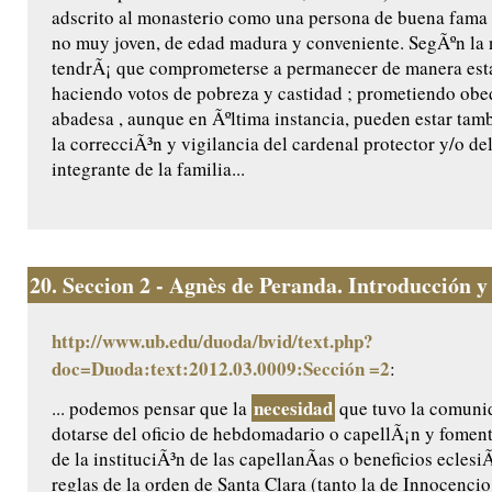
adscrito al monasterio como una persona de buena fama 
no muy joven, de edad madura y conveniente. SegÃºn la
tendrÃ¡ que comprometerse a permanecer de manera estab
haciendo votos de pobreza y castidad ; prometiendo obed
abadesa , aunque en Ãºltima instancia, pueden estar tam
la correcciÃ³n y vigilancia del cardenal protector y/o de
integrante de la familia...
20.
Seccion 2 - Agnès de Peranda. Introducción y e
http://www.ub.edu/duoda/bvid/text.php?
doc=Duoda:text:2012.03.0009:Sección =2
:
necesidad
... podemos pensar que la
que tuvo la comuni
dotarse del oficio de hebdomadario o capellÃ¡n y foment
de la instituciÃ³n de las capellanÃ­as o beneficios eclesi
reglas de la orden de Santa Clara (tanto la de Innocencio 