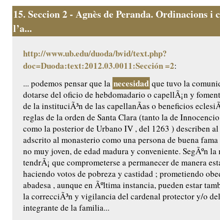
15.
Seccion 2 - Agnès de Peranda. Ordinacions i c
l’a...
http://www.ub.edu/duoda/bvid/text.php?
doc=Duoda:text:2012.03.0011:Sección =2
:
necesidad
... podemos pensar que la
que tuvo la comuni
dotarse del oficio de hebdomadario o capellÃ¡n y foment
de la instituciÃ³n de las capellanÃ­as o beneficios eclesi
reglas de la orden de Santa Clara (tanto la de Innocencio 
como la posterior de Urbano IV , del 1263 ) describen al
adscrito al monasterio como una persona de buena fama 
no muy joven, de edad madura y conveniente. SegÃºn la
tendrÃ¡ que comprometerse a permanecer de manera estab
haciendo votos de pobreza y castidad ; prometiendo obed
abadesa , aunque en Ãºltima instancia, pueden estar tam
la correcciÃ³n y vigilancia del cardenal protector y/o de
integrante de la familia...