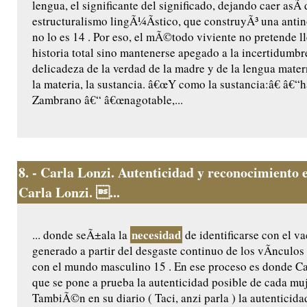
lengua, el significante del significado, dejando caer asÃ­ 
estructuralismo lingÃ¼Ã­stico, que construyÃ³ una anti
no lo es 14 . Por eso, el mÃ©todo viviente no pretende l
historia total sino mantenerse apegado a la incertidumbre
delicadeza de la verdad de la madre y de la lengua mate
la materia, la sustancia. â€œY como la sustancia:â€ â€“h
Zambrano â€“ â€œnagotable,...
8.
- Carla Lonzi. Autenticidad y reconocimiento e
Carla Lonzi. ...
necesidad
... donde seÃ±ala la
de identificarse con el va
generado a partir del desgaste continuo de los vÃ­nculos
con el mundo masculino 15 . En ese proceso es donde Ca
que se pone a prueba la autenticidad posible de cada muj
TambiÃ©n en su diario ( Taci, anzi parla ) la autenticida