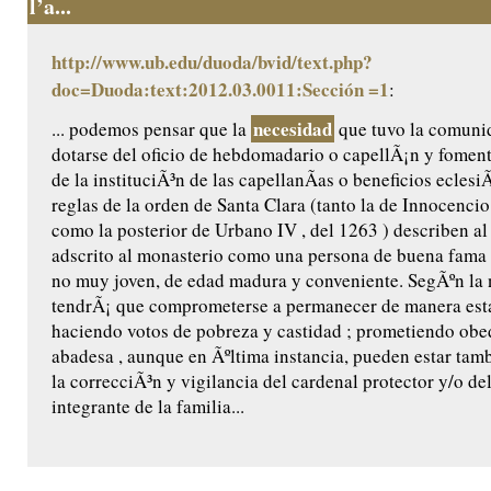
l’a...
http://www.ub.edu/duoda/bvid/text.php?
doc=Duoda:text:2012.03.0011:Sección =1
:
necesidad
... podemos pensar que la
que tuvo la comuni
dotarse del oficio de hebdomadario o capellÃ¡n y foment
de la instituciÃ³n de las capellanÃ­as o beneficios eclesi
reglas de la orden de Santa Clara (tanto la de Innocencio 
como la posterior de Urbano IV , del 1263 ) describen al
adscrito al monasterio como una persona de buena fama 
no muy joven, de edad madura y conveniente. SegÃºn la
tendrÃ¡ que comprometerse a permanecer de manera estab
haciendo votos de pobreza y castidad ; prometiendo obed
abadesa , aunque en Ãºltima instancia, pueden estar tam
la correcciÃ³n y vigilancia del cardenal protector y/o de
integrante de la familia...