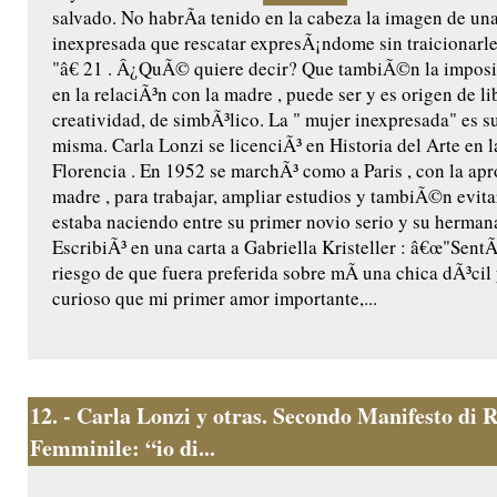
salvado. No habrÃ­a tenido en la cabeza la imagen de un
inexpresada que rescatar expresÃ¡ndome sin traicionarle
"â€ 21 . Â¿QuÃ© quiere decir? Que tambiÃ©n la imposi
en la relaciÃ³n con la madre , puede ser y es origen de li
creatividad, de simbÃ³lico. La " mujer inexpresada" es s
misma. Carla Lonzi se licenciÃ³ en Historia del Arte en 
Florencia . En 1952 se marchÃ³ como a Paris , con la ap
madre , para trabajar, ampliar estudios y tambiÃ©n evita
estaba naciendo entre su primer novio serio y su hermana
EscribiÃ³ en una carta a Gabriella Kristeller : â€œ"SentÃ
riesgo de que fuera preferida sobre mÃ­ una chica dÃ³ci
curioso que mi primer amor importante,...
12.
- Carla Lonzi y otras. Secondo Manifesto di R
Femminile: “io di...