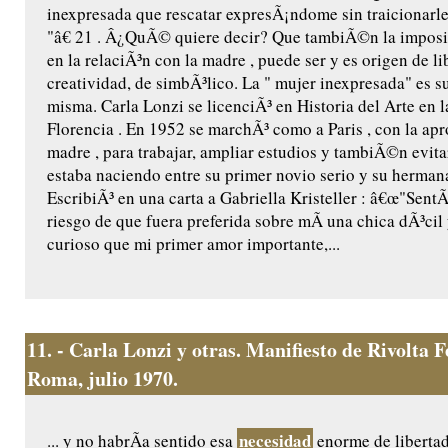
inexpresada que rescatar expresÃ¡ndome sin traicionarle
"â€ 21 . Â¿QuÃ© quiere decir? Que tambiÃ©n la imposi
en la relaciÃ³n con la madre , puede ser y es origen de li
creatividad, de simbÃ³lico. La " mujer inexpresada" es s
misma. Carla Lonzi se licenciÃ³ en Historia del Arte en 
Florencia . En 1952 se marchÃ³ como a Paris , con la ap
madre , para trabajar, ampliar estudios y tambiÃ©n evita
estaba naciendo entre su primer novio serio y su hermana
EscribiÃ³ en una carta a Gabriella Kristeller : â€œ"SentÃ
riesgo de que fuera preferida sobre mÃ­ una chica dÃ³ci
curioso que mi primer amor importante,...
11.
- Carla Lonzi y otras. Manifiesto de Rivolta 
Roma, julio 1970.
necesidad
... y no habrÃ­a sentido esa
enorme de liberta