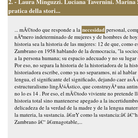
2.
- Laura Minguzzi. Luciana Tavernini. Marina 
pratica della stori...
necesidad
... mÃ©todo que responde a la
personal, comp
nÃºmero indeterminado de mujeres y de hombres de hoy,
historia sea la historia de las mujeres: 12 de que, como e
Zambrano en 1958 hablando de la democracia, "la socie
a la persona humana; su espacio adecuado y no su lugar d
Por eso, no separa la historia de la historiadora de la hist
historiadora escribe, como ya no separamos, ni al hablar n
lengua, el significante del significado, dejando caer asÃ­ 
estructuralismo lingÃ¼Ã­stico, que construyÃ³ una anti
no lo es 14 . Por eso, el mÃ©todo viviente no pretende l
historia total sino mantenerse apegado a la incertidumbre
delicadeza de la verdad de la madre y de la lengua mate
la materia, la sustancia. â€œY como la sustancia:â€ â€“h
Zambrano â€“ â€œnagotable,...