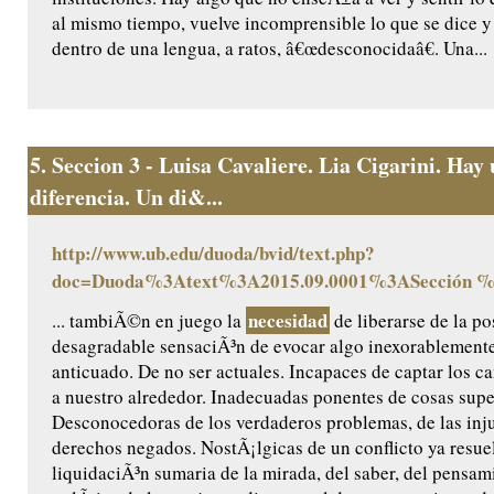
al mismo tiempo, vuelve incomprensible lo que se dice y
dentro de una lengua, a ratos, â€œdesconocidaâ€. Una...
5.
Seccion 3 - Luisa Cavaliere. Lia Cigarini. Hay
diferencia. Un di&...
http://www.ub.edu/duoda/bvid/text.php?
doc=Duoda%3Atext%3A2015.09.0001%3ASección 
necesidad
... tambiÃ©n en juego la
de liberarse de la po
desagradable sensaciÃ³n de evocar algo inexorablement
anticuado. De no ser actuales. Incapaces de captar los 
a nuestro alrededor. Inadecuadas ponentes de cosas supe
Desconocedoras de los verdaderos problemas, de las inju
derechos negados. NostÃ¡lgicas de un conflicto ya resue
liquidaciÃ³n sumaria de la mirada, del saber, del pensam