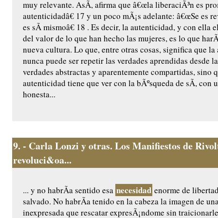
muy relevante. AsÃ­, afirma que â€œla liberaciÃ³n es pr
autenticidadâ€ 17 y un poco mÃ¡s adelante: â€œSe es re
es sÃ­ mismoâ€ 18 . Es decir, la autenticidad, y con ella
del valor de lo que han hecho las mujeres, es lo que harÃ
nueva cultura. Lo que, entre otras cosas, significa que la
nunca puede ser repetir las verdades aprendidas desde la 
verdades abstractas y aparentemente compartidas, sino q
autenticidad tiene que ver con la bÃºsqueda de sÃ­, con 
honesta...
9.
- Carla Lonzi y otras. Los Manifiestos de Rivo
revoluci&oa...
necesidad
... y no habrÃ­a sentido esa
enorme de liberta
salvado. No habrÃ­a tenido en la cabeza la imagen de un
inexpresada que rescatar expresÃ¡ndome sin traicionarle