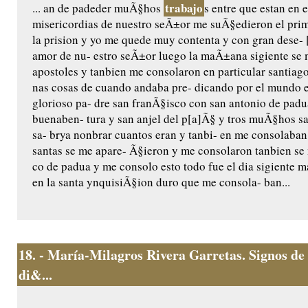
trabajo
... an de padeder muÃ§hos
s entre que estan en e
misericordias de nuestro seÃ±or me suÃ§edieron el pri
la prision y yo me quede muy contenta y con gran dese- 
amor de nu- estro seÃ±or luego la maÃ±ana sigiente se 
apostoles y tanbien me consolaron en particular santiag
nas cosas de cuando andaba pre- dicando por el mundo e
glorioso pa- dre san franÃ§isco con san antonio de padu
buenaben- tura y san anjel del p[a]Ã§ y tros muÃ§hos san
sa- brya nonbrar cuantos eran y tanbi- en me consolaba
santas se me apare- Ã§ieron y me consolaron tanbien se
co de padua y me consolo esto todo fue el dia sigiente m
en la santa ynquisiÃ§ion duro que me consola- ban...
18.
- María-Milagros Rivera Garretas. Signos de 
di&...