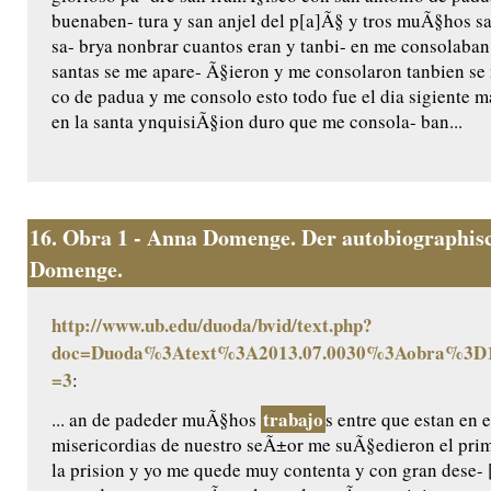
buenaben- tura y san anjel del p[a]Ã§ y tros muÃ§hos san
sa- brya nonbrar cuantos eran y tanbi- en me consolaba
santas se me apare- Ã§ieron y me consolaron tanbien se
co de padua y me consolo esto todo fue el dia sigiente m
en la santa ynquisiÃ§ion duro que me consola- ban...
16.
Obra 1 - Anna Domenge. Der autobiographisc
Domenge.
http://www.ub.edu/duoda/bvid/text.php?
doc=Duoda%3Atext%3A2013.07.0030%3Aobra%3D1
=3
:
trabajo
... an de padeder muÃ§hos
s entre que estan en e
misericordias de nuestro seÃ±or me suÃ§edieron el pri
la prision y yo me quede muy contenta y con gran dese- 