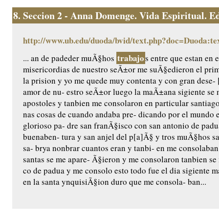
8.
Seccion 2 - Anna Domenge. Vida Espiritual. Edic
http://www.ub.edu/duoda/bvid/text.php?doc=Duoda:te
trabajo
... an de padeder muÃ§hos
s entre que estan en e
misericordias de nuestro seÃ±or me suÃ§edieron el pri
la prision y yo me quede muy contenta y con gran dese- 
amor de nu- estro seÃ±or luego la maÃ±ana sigiente se 
apostoles y tanbien me consolaron en particular santiag
nas cosas de cuando andaba pre- dicando por el mundo e
glorioso pa- dre san franÃ§isco con san antonio de padu
buenaben- tura y san anjel del p[a]Ã§ y tros muÃ§hos san
sa- brya nonbrar cuantos eran y tanbi- en me consolaba
santas se me apare- Ã§ieron y me consolaron tanbien se
co de padua y me consolo esto todo fue el dia sigiente m
en la santa ynquisiÃ§ion duro que me consola- ban...