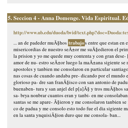
5.
Seccion 4 - Anna Domenge. Vida Espiritual. Edic
http://www.ub.edu/duoda/bvid/text.php?doc=Duoda:te
trabajo
... an de padeder muÃ§hos
s entre que estan en e
misericordias de nuestro seÃ±or me suÃ§edieron el pri
la prision y yo me quede muy contenta y con gran dese- 
amor de nu- estro seÃ±or luego la maÃ±ana sigiente se 
apostoles y tanbien me consolaron en particular santiag
nas cosas de cuando andaba pre- dicando por el mundo e
glorioso pa- dre san franÃ§isco con san antonio de padu
buenaben- tura y san anjel del p[a]Ã§ y tros muÃ§hos san
sa- brya nonbrar cuantos eran y tanbi- en me consolaba
santas se me apare- Ã§ieron y me consolaron tanbien se
co de padua y me consolo esto todo fue el dia sigiente m
en la santa ynquisiÃ§ion duro que me consola- ban...