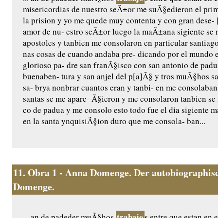
misericordias de nuestro seÃ±or me suÃ§edieron el pri
la prision y yo me quede muy contenta y con gran dese- 
amor de nu- estro seÃ±or luego la maÃ±ana sigiente se 
apostoles y tanbien me consolaron en particular santiag
nas cosas de cuando andaba pre- dicando por el mundo e
glorioso pa- dre san franÃ§isco con san antonio de padu
buenaben- tura y san anjel del p[a]Ã§ y tros muÃ§hos san
sa- brya nonbrar cuantos eran y tanbi- en me consolaba
santas se me apare- Ã§ieron y me consolaron tanbien se
co de padua y me consolo esto todo fue el dia sigiente m
en la santa ynquisiÃ§ion duro que me consola- ban...
11.
Obra 1 - Anna Domenge. Der autobiographisc
Domenge.
trabajo
... an de padeder muÃ§hos
s entre que estan en e