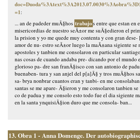
doc=Duoda%3Atext%3A2013.07.0030%3Aobra%3D1
=1
:
trabajo
... an de padeder muÃ§hos
s entre que estan en e
misericordias de nuestro seÃ±or me suÃ§edieron el pri
la prision y yo me quede muy contenta y con gran dese- 
amor de nu- estro seÃ±or luego la maÃ±ana sigiente se 
apostoles y tanbien me consolaron en particular santiag
nas cosas de cuando andaba pre- dicando por el mundo e
glorioso pa- dre san franÃ§isco con san antonio de padu
buenaben- tura y san anjel del p[a]Ã§ y tros muÃ§hos san
sa- brya nonbrar cuantos eran y tanbi- en me consolaba
santas se me apare- Ã§ieron y me consolaron tanbien se
co de padua y me consolo esto todo fue el dia sigiente m
en la santa ynquisiÃ§ion duro que me consola- ban...
13.
Obra 1 - Anna Domenge. Der autobiographisc