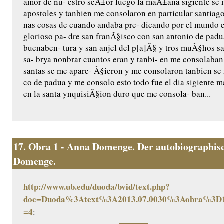
amor de nu- estro seÃ±or luego la maÃ±ana sigiente se 
apostoles y tanbien me consolaron en particular santiag
nas cosas de cuando andaba pre- dicando por el mundo e
glorioso pa- dre san franÃ§isco con san antonio de padu
buenaben- tura y san anjel del p[a]Ã§ y tros muÃ§hos san
sa- brya nonbrar cuantos eran y tanbi- en me consolaba
santas se me apare- Ã§ieron y me consolaron tanbien se
co de padua y me consolo esto todo fue el dia sigiente m
en la santa ynquisiÃ§ion duro que me consola- ban...
17.
Obra 1 - Anna Domenge. Der autobiographisc
Domenge.
http://www.ub.edu/duoda/bvid/text.php?
doc=Duoda%3Atext%3A2013.07.0030%3Aobra%3D1
=4
: