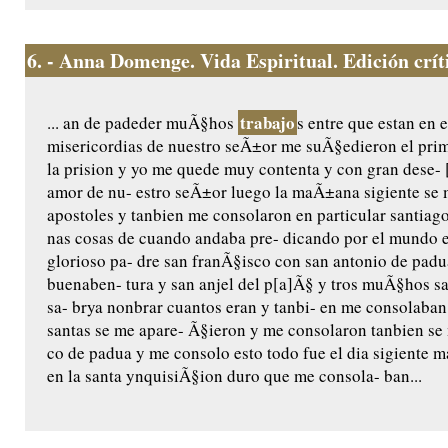
6.
- Anna Domenge. Vida Espiritual. Edición crític
trabajo
... an de padeder muÃ§hos
s entre que estan en e
misericordias de nuestro seÃ±or me suÃ§edieron el pri
la prision y yo me quede muy contenta y con gran dese- 
amor de nu- estro seÃ±or luego la maÃ±ana sigiente se 
apostoles y tanbien me consolaron en particular santiag
nas cosas de cuando andaba pre- dicando por el mundo e
glorioso pa- dre san franÃ§isco con san antonio de padu
buenaben- tura y san anjel del p[a]Ã§ y tros muÃ§hos san
sa- brya nonbrar cuantos eran y tanbi- en me consolaba
santas se me apare- Ã§ieron y me consolaron tanbien se
co de padua y me consolo esto todo fue el dia sigiente m
en la santa ynquisiÃ§ion duro que me consola- ban...