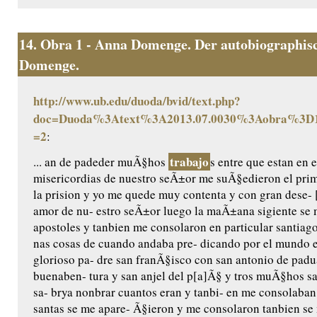
14.
Obra 1 - Anna Domenge. Der autobiographisc
Domenge.
http://www.ub.edu/duoda/bvid/text.php?
doc=Duoda%3Atext%3A2013.07.0030%3Aobra%3D1
=2
:
trabajo
... an de padeder muÃ§hos
s entre que estan en e
misericordias de nuestro seÃ±or me suÃ§edieron el pri
la prision y yo me quede muy contenta y con gran dese- 
amor de nu- estro seÃ±or luego la maÃ±ana sigiente se 
apostoles y tanbien me consolaron en particular santiag
nas cosas de cuando andaba pre- dicando por el mundo e
glorioso pa- dre san franÃ§isco con san antonio de padu
buenaben- tura y san anjel del p[a]Ã§ y tros muÃ§hos san
sa- brya nonbrar cuantos eran y tanbi- en me consolaba
santas se me apare- Ã§ieron y me consolaron tanbien se