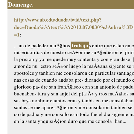
Domenge.
http://www.ub.edu/duoda/bvid/text.php?
doc=Duoda%3Atext%3A2013.07.0030%3Aobra%3D1
=1
:
trabajo
... an de padeder muÃ§hos
s entre que estan en e
misericordias de nuestro seÃ±or me suÃ§edieron el pri
la prision y yo me quede muy contenta y con gran dese- 
amor de nu- estro seÃ±or luego la maÃ±ana sigiente se 
apostoles y tanbien me consolaron en particular santiag
nas cosas de cuando andaba pre- dicando por el mundo e
glorioso pa- dre san franÃ§isco con san antonio de padu
buenaben- tura y san anjel del p[a]Ã§ y tros muÃ§hos san
sa- brya nonbrar cuantos eran y tanbi- en me consolaba
santas se me apare- Ã§ieron y me consolaron tanbien se
co de padua y me consolo esto todo fue el dia sigiente m
en la santa ynquisiÃ§ion duro que me consola- ban...