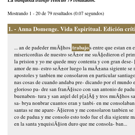
trabajo
Mostrando 1 - 20 de 79 resultados (0.07 segundos)
1.
- Anna Domenge. Vida Espiritual. Edición crític
trabajo
... an de padeder muÃ§hos
s entre que estan en e
misericordias de nuestro seÃ±or me suÃ§edieron el pri
la prision y yo me quede muy contenta y con gran dese- 
amor de nu- estro seÃ±or luego la maÃ±ana sigiente se 
apostoles y tanbien me consolaron en particular santiag
nas cosas de cuando andaba pre- dicando por el mundo e
glorioso pa- dre san franÃ§isco con san antonio de padu
buenaben- tura y san anjel del p[a]Ã§ y tros muÃ§hos san
sa- brya nonbrar cuantos eran y tanbi- en me consolaba
santas se me apare- Ã§ieron y me consolaron tanbien se
co de padua y me consolo esto todo fue el dia sigiente m
en la santa ynquisiÃ§ion duro que me consola- ban...