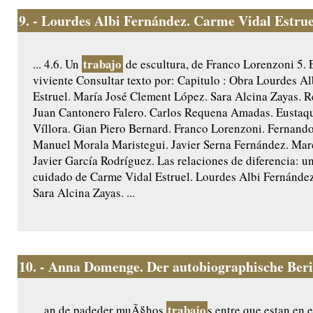
9.
- Lourdes Albi Fernández. Carme Vidal Estruel
trabajo
... 4.6. Un
de escultura, de Franco Lorenzoni 5. 
viviente Consultar texto por: Capitulo : Obra Lourdes A
Estruel. María José Clement López. Sara Alcina Zayas. 
Juan Cantonero Falero. Carlos Requena Amadas. Eustaqu
Víllora. Gian Piero Bernard. Franco Lorenzoni. Fernand
Manuel Morala Maristegui. Javier Serna Fernández. Marc
Javier García Rodríguez. Las relaciones de diferencia: un
cuidado de Carme Vidal Estruel. Lourdes Albi Fernánde
Sara Alcina Zayas. ...
10.
- Anna Domenge. Der autobiographische Ber
trabajo
... an de padeder muÃ§hos
s entre que estan en e