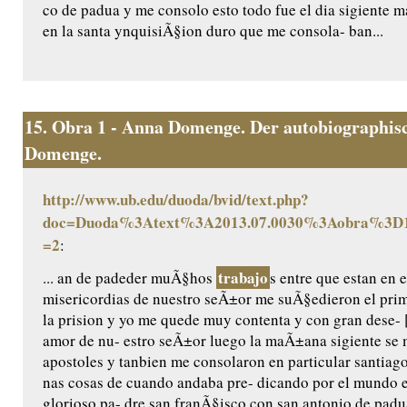
co de padua y me consolo esto todo fue el dia sigiente m
en la santa ynquisiÃ§ion duro que me consola- ban...
15.
Obra 1 - Anna Domenge. Der autobiographisc
Domenge.
http://www.ub.edu/duoda/bvid/text.php?
doc=Duoda%3Atext%3A2013.07.0030%3Aobra%3D1
=2
:
trabajo
... an de padeder muÃ§hos
s entre que estan en e
misericordias de nuestro seÃ±or me suÃ§edieron el pri
la prision y yo me quede muy contenta y con gran dese- 
amor de nu- estro seÃ±or luego la maÃ±ana sigiente se 
apostoles y tanbien me consolaron en particular santiag
nas cosas de cuando andaba pre- dicando por el mundo e
glorioso pa- dre san franÃ§isco con san antonio de padu