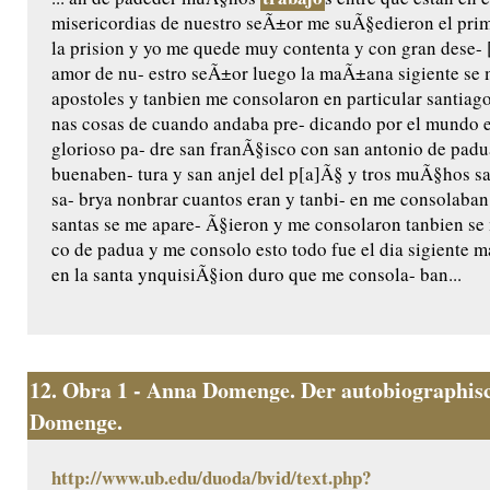
misericordias de nuestro seÃ±or me suÃ§edieron el pri
la prision y yo me quede muy contenta y con gran dese- 
amor de nu- estro seÃ±or luego la maÃ±ana sigiente se 
apostoles y tanbien me consolaron en particular santiag
nas cosas de cuando andaba pre- dicando por el mundo e
glorioso pa- dre san franÃ§isco con san antonio de padu
buenaben- tura y san anjel del p[a]Ã§ y tros muÃ§hos san
sa- brya nonbrar cuantos eran y tanbi- en me consolaba
santas se me apare- Ã§ieron y me consolaron tanbien se
co de padua y me consolo esto todo fue el dia sigiente m
en la santa ynquisiÃ§ion duro que me consola- ban...
12.
Obra 1 - Anna Domenge. Der autobiographisc
Domenge.
http://www.ub.edu/duoda/bvid/text.php?