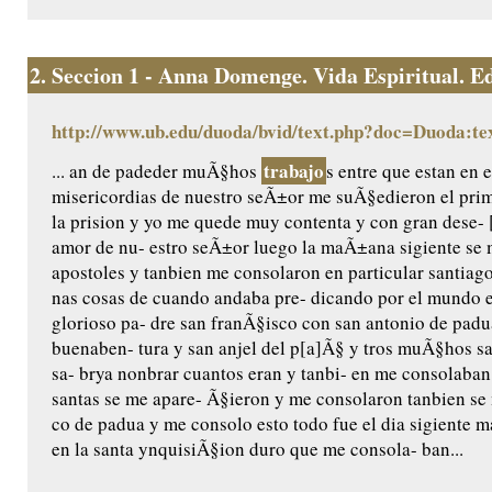
2.
Seccion 1 - Anna Domenge. Vida Espiritual. Edic
http://www.ub.edu/duoda/bvid/text.php?doc=Duoda:te
trabajo
... an de padeder muÃ§hos
s entre que estan en e
misericordias de nuestro seÃ±or me suÃ§edieron el pri
la prision y yo me quede muy contenta y con gran dese- 
amor de nu- estro seÃ±or luego la maÃ±ana sigiente se 
apostoles y tanbien me consolaron en particular santiag
nas cosas de cuando andaba pre- dicando por el mundo e
glorioso pa- dre san franÃ§isco con san antonio de padu
buenaben- tura y san anjel del p[a]Ã§ y tros muÃ§hos san
sa- brya nonbrar cuantos eran y tanbi- en me consolaba
santas se me apare- Ã§ieron y me consolaron tanbien se
co de padua y me consolo esto todo fue el dia sigiente m
en la santa ynquisiÃ§ion duro que me consola- ban...