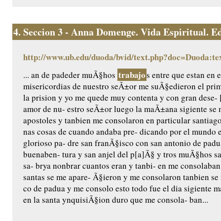
4.
Seccion 3 - Anna Domenge. Vida Espiritual. Edic
http://www.ub.edu/duoda/bvid/text.php?doc=Duoda:te
trabajo
... an de padeder muÃ§hos
s entre que estan en e
misericordias de nuestro seÃ±or me suÃ§edieron el pri
la prision y yo me quede muy contenta y con gran dese- 
amor de nu- estro seÃ±or luego la maÃ±ana sigiente se 
apostoles y tanbien me consolaron en particular santiag
nas cosas de cuando andaba pre- dicando por el mundo e
glorioso pa- dre san franÃ§isco con san antonio de padu
buenaben- tura y san anjel del p[a]Ã§ y tros muÃ§hos san
sa- brya nonbrar cuantos eran y tanbi- en me consolaba
santas se me apare- Ã§ieron y me consolaron tanbien se
co de padua y me consolo esto todo fue el dia sigiente m
en la santa ynquisiÃ§ion duro que me consola- ban...