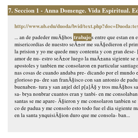
7.
Seccion 1 - Anna Domenge. Vida Espiritual. Edic
http://www.ub.edu/duoda/bvid/text.php?doc=Duoda:te
trabajo
... an de padeder muÃ§hos
s entre que estan en e
misericordias de nuestro seÃ±or me suÃ§edieron el pri
la prision y yo me quede muy contenta y con gran dese- 
amor de nu- estro seÃ±or luego la maÃ±ana sigiente se 
apostoles y tanbien me consolaron en particular santiag
nas cosas de cuando andaba pre- dicando por el mundo e
glorioso pa- dre san franÃ§isco con san antonio de padu
buenaben- tura y san anjel del p[a]Ã§ y tros muÃ§hos san
sa- brya nonbrar cuantos eran y tanbi- en me consolaba
santas se me apare- Ã§ieron y me consolaron tanbien se
co de padua y me consolo esto todo fue el dia sigiente m
en la santa ynquisiÃ§ion duro que me consola- ban...