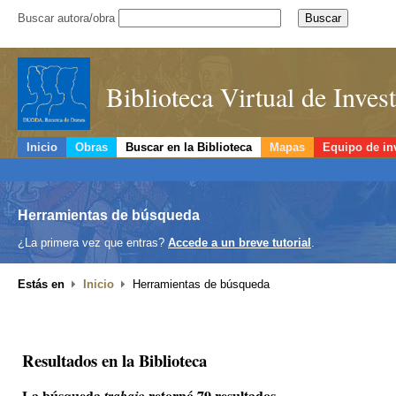
Buscar autora/obra
Biblioteca Virtual de Inve
Inicio
Obras
Buscar en la Biblioteca
Mapas
Equipo de in
Herramientas de búsqueda
¿La primera vez que entras?
Accede a un breve tutorial
.
Estás en
Inicio
Herramientas de búsqueda
Resultados en la Biblioteca
La búsqueda
retornó 79 resultados.