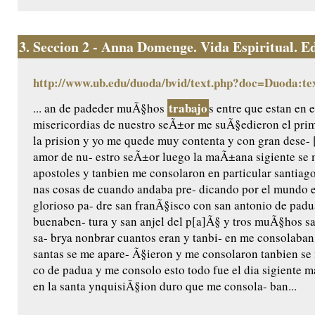
3.
Seccion 2 - Anna Domenge. Vida Espiritual. Edic
http://www.ub.edu/duoda/bvid/text.php?doc=Duoda:te
trabajo
... an de padeder muÃ§hos
s entre que estan en e
misericordias de nuestro seÃ±or me suÃ§edieron el pri
la prision y yo me quede muy contenta y con gran dese- 
amor de nu- estro seÃ±or luego la maÃ±ana sigiente se 
apostoles y tanbien me consolaron en particular santiag
nas cosas de cuando andaba pre- dicando por el mundo e
glorioso pa- dre san franÃ§isco con san antonio de padu
buenaben- tura y san anjel del p[a]Ã§ y tros muÃ§hos san
sa- brya nonbrar cuantos eran y tanbi- en me consolaba
santas se me apare- Ã§ieron y me consolaron tanbien se
co de padua y me consolo esto todo fue el dia sigiente m
en la santa ynquisiÃ§ion duro que me consola- ban...