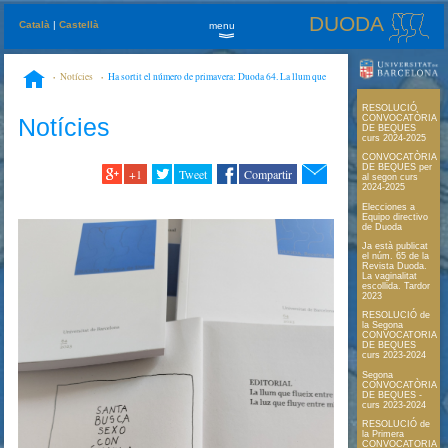
DUODA
Català
|
Castellà
menu
»
Notícies
Ha sortit el número de primavera: Duoda 64. La llum que
flueix entre místiques
RESOLUCIÓ
Notícies
CONVOCATÒRIA
DE BEQUES
curs 2024-2025
CONVOCATÒRIA
DE BEQUES per
+1
Tweet
Compartir
al segon curs
2024-2025
Elecciones a
Equipo directivo
de Duoda
Ja està publicat
el núm. 65 de la
Revista Duoda.
La vaginalitat
escollida. Tardor
2023
RESOLUCIÓ de
la Segona
CONVOCATORIA
DE BEQUES
curs 2023-2024
Segona
CONVOCATÒRIA
DE BEQUES -
curs 2023-2024
RESOLUCIÓ de
la Primera
CONVOCATORIA