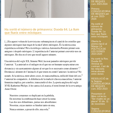
DE BEQUES
curs 2023-2024
Primera
CONVOCATORIA
DE BEQUES per
al curs 2023-
2024
Ha sortit el
número de
Ha sortit el número de primavera: Duoda 64. La llum
primavera:
Duoda 64. La
que flueix entre místiques
llum que flueix
entre místiques
[...] En aquest volum de la revista ens submergim en el camí de les estrelles que
Oberta la
preinscripció al
algunes místiques han traçat de la mà d’altres místiques. És la mística una
Màster LA
experiència solitària? Per a la teòloga i mística Antonietta Potente primer som
POLÍTICA DE
amigues i després místiques. L’experiència de l’amistat permet convertir-nos en
LES DONES
2023-2025
místiques. Ho diu en el text que recull aquest número.
Ha sortit la Rev.
Una mística del segle XX, Simone Weil, ha usat paraules místiques per dir
Duoda 63.
Amistat en
l’amistat: “La amistad es el milagro en el que un ser humano acepta mirar con
contrast. L’art de
1
distancia y sin acercamiento alguno al ser que le es necesario como alimento”.
les relacions
Distància i aliment de l’ànima és el que tenen en comú l’amistat i la mística? No
intraculturals
entre dones
2
només. Si la mística, entre altres coses, és transcendència, enllà del límit del cos,
l’amistat ho comparteix. A diferència de la tradició clàssica masculina, l’amistat
RESOLUCIÓ de
la Segona
femenina implica, per a moltes, transcendir el dos. La poeta anglesa del segle
CONVOCATORIA
XVII, Katherine Philips, li ho canta a la Lucasia, el nom literari de la seva amiga
DE BEQUES
Anne Owen:
curs 2022-2023
Presentem el
Nuestros corazones se duplicant en la pérdida,
llibre col·lectiu
En nosotras la combinación hace crecer la suma;
"Ser madre es un
placer" El div. 11
Las dos nos difundimos, juntas nos absorbemos:
de novembre
Nosotras, cuyas mentes se funden tanto en una,
3
Segona
Nunca seremos, a pesar de ello, una sola.
CONVOCATORIA