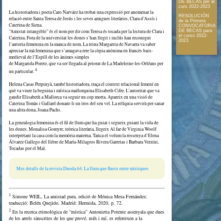
DE BECAS per al
curs 2022-2023
La historiadora i poeta Caro Narváez ha trobat una expressió per anomenar la
RESOLUCIÓN
relació entre Santa Teresa de Jesús i les seves amigues literàries, Clara d’Assís i
de la Primera
Caterina de Siena.
CONVOCATORIA
“Amistat intangible” és el nom per dir com Teresa és tocada per la lectura de Clara i
DE BECAS para
el curso 2022-
Caterina. Fora de la universitat les dones s’han llegit i inclús han reconegut
2023
l’autoria femenina en la manca de nom. La reina Margarita de Navarra va saber
apreciar la mà femenina que s’amagava rere la còpia anònima en francès baix-
medieval de l’Espill de les ànimes simples
de Margarida Porete, que va ser llegada al priorat de La Madeleine-les-Orléans per
4
un particular.
Helena Casas Perpinyà, també historiadora, traça el context relacional femení en
què va viure la beguina i mística mallorquina Elisabeth Cifre. L’autoritat que va
gaudir Elisabeth a Mallorca va seguir un cop morta. Apareix en una visió de
Caterina Tomàs i Gallard donant-li un tros del seu vel. La relíquia servirà per sanar
una altra dona, Joana Pachs.
La genealogia femenina és el fil de llum que ha guiat i segueix guiant la vida de
les dones. Monalisa Gomyre, teòrica literària, llegeix Al far de Virginia Woolf
interpretant la casa com la memòria materna. Tanca el volum la ressenya d’Elena
Álvarez Gallego del llibre de María-Milagros Rivera Garretas i Barbara Verzini,
Tocadas por el Mal.
Mes detalls de la revista Duoda 64. La llum que flueix entre místiques
1
Simone WEIL, La amistad pura, edició de Mónica Mesa Fernández;
traducció: Belén Quejido, Madrid: Hermida, 2020, p. 72.
2
En la recerca etimològica de “mística” Antonietta Potente assenyala que dues
de les arrels sànscrites de les que prové, mih i mī, es refereixen a la