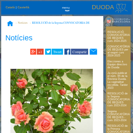
DUODA
Català
|
Castellà
menu
»
Notícies
RESOLUCIÓ de la Segona CONVOCATORIA DE
BEQUES curs 2023-2024
RESOLUCIÓ
Notícies
CONVOCATÒRIA
DE BEQUES
curs 2024-2025
CONVOCATÒRIA
DE BEQUES per
+1
Tweet
Compartir
al segon curs
2024-2025
Elecciones a
Equipo directivo
de Duoda
Ja està publicat
el núm. 65 de la
Revista Duoda.
La vaginalitat
escollida. Tardor
2023
RESOLUCIÓ de
la Segona
CONVOCATORIA
DE BEQUES
curs 2023-2024
Segona
CONVOCATÒRIA
DE BEQUES -
curs 2023-2024
RESOLUCIÓ de
la Primera
CONVOCATORIA