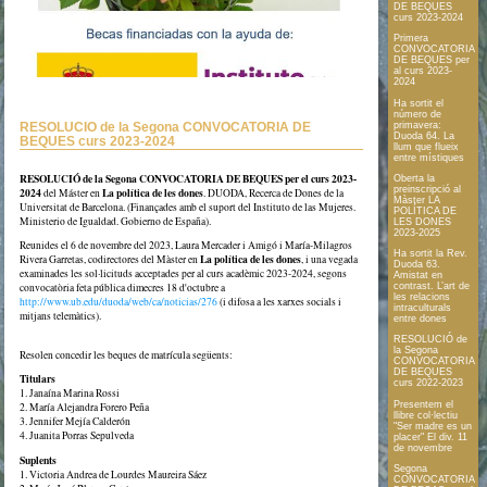
DE BEQUES
curs 2023-2024
Primera
CONVOCATORIA
DE BEQUES per
al curs 2023-
2024
Ha sortit el
número de
RESOLUCIÓ de la Segona CONVOCATORIA DE
primavera:
Duoda 64. La
BEQUES curs 2023-2024
llum que flueix
entre místiques
RESOLUCIÓ de la Segona CONVOCATORIA DE BEQUES per el curs 2023-
Oberta la
preinscripció al
2024
La política de les dones
del Máster en
. DUODA, Recerca de Dones de la
Màster LA
Universitat de Barcelona. (Finançades amb el suport del Instituto de las Mujeres.
POLÍTICA DE
Ministerio de Igualdad. Gobierno de España).
LES DONES
2023-2025
Reunides el 6 de novembre del 2023, Laura Mercader i Amigó i María-Milagros
Ha sortit la Rev.
La política de les dones
Rivera Garretas, codirectores del Màster en
, i una vegada
Duoda 63.
examinades les sol·licituds acceptades per al curs acadèmic 2023-2024, segons
Amistat en
convocatòria feta pública dimecres 18 d'octubre a
contrast. L’art de
les relacions
http://www.ub.edu/duoda/web/ca/noticias/276
(i difosa a les xarxes socials i
intraculturals
mitjans telemàtics).
entre dones
RESOLUCIÓ de
la Segona
Resolen concedir les beques de matrícula següents:
CONVOCATORIA
DE BEQUES
Titulars
curs 2022-2023
1. Janaína Marina Rossi
Presentem el
2. María Alejandra Forero Peña
llibre col·lectiu
3. Jennifer Mejía Calderón
"Ser madre es un
4. Juanita Porras Sepulveda
placer" El div. 11
de novembre
Suplents
Segona
1. Victoria Andrea de Lourdes Maureira Sáez
CONVOCATORIA