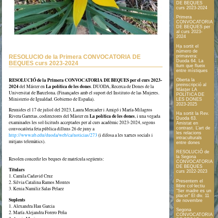
DE BEQUES
curs 2023-2024
Primera
CONVOCATORIA
DE BEQUES per
al curs 2023-
2024
Ha sortit el
número de
RESOLUCIÓ de la Primera CONVOCATORIA DE
primavera:
Duoda 64. La
BEQUES curs 2023-2024
llum que flueix
entre místiques
RESOLUCIÓ de la Primera CONVOCATORIA DE BEQUES per el curs 2023-
Oberta la
preinscripció al
2024
La política de les dones
del Máster en
. DUODA, Recerca de Dones de la
Màster LA
Universitat de Barcelona. (Finançades amb el suport del Instituto de las Mujeres.
POLÍTICA DE
Ministerio de Igualdad. Gobierno de España).
LES DONES
2023-2025
Reunides el 17 de juliol del 2023, Laura Mercader i Amigó i María-Milagros
Ha sortit la Rev.
La política de les dones
Rivera Garretas, codirectores del Màster en
, i una vegada
Duoda 63.
examinades les sol·licituds acceptades per al curs acadèmic 2023-2024, segons
Amistat en
convocatòria feta pública dilluns 26 de juny a
contrast. L’art de
les relacions
http://www.ub.edu/duoda/web/ca/noticias/273
(i difosa a les xarxes socials i
intraculturals
mitjans telemàtics).
entre dones
RESOLUCIÓ de
la Segona
Resolen concedir les beques de matrícula següents:
CONVOCATORIA
DE BEQUES
Titulars
curs 2022-2023
1. Camila Cadavid Cruz
Presentem el
2. Silvia Catalina Ramos Montes
llibre col·lectiu
3. Kenia Namiliz Salas Pelaez
"Ser madre es un
placer" El div. 11
Suplents
de novembre
1. Alexandra Hau Garcia
Segona
2. María Alejandra Forero Peña
CONVOCATORIA