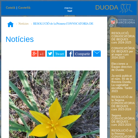
DUODA
Català
|
Castellà
menu
»
Notícies
RESOLUCIÓ de la Primera CONVOCATORIA DE
BEQUES curs 2023-2024
RESOLUCIÓ
Notícies
CONVOCATÒRIA
DE BEQUES
curs 2024-2025
CONVOCATÒRIA
DE BEQUES per
+1
Tweet
Compartir
al segon curs
2024-2025
Elecciones a
Equipo directivo
de Duoda
Ja està publicat
el núm. 65 de la
Revista Duoda.
La vaginalitat
escollida. Tardor
2023
RESOLUCIÓ de
la Segona
CONVOCATORIA
DE BEQUES
curs 2023-2024
Segona
CONVOCATÒRIA
DE BEQUES -
curs 2023-2024
RESOLUCIÓ de
la Primera
CONVOCATORIA