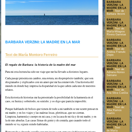
BARBARA
VERZINI: LA
MADRE EN LA
MAR
:
Text de :
Barbara Verzini
BARBARA
VERZINI: LA
MADRE EN LA
MAR
:
Text de:
María-Milagros
Rivera Garretas
BARBARA
BARBARA VERZINI: LA MADRE EN LA MAR
VERZINI: LA
MADRE EN LA
MAR
:
Text de:
Andrea Franulic
Text de:María Montoro Ferreiro
Depix
BARBARA
VERZINI: LA
El regalo de Barbara: la historia de la madre del mar
MADRE EN LA
MAR
:
Text de:
Para mi esta lectura ha sido un viaje que me ha llevado a distintos lugares.
Adriana Alonso
Sámano
Cada pasaje presenta un cambio, una rotura, un despropósito también; que son
BARBARA
desgranados y explicados con un amor que me ha conmovido. Una historia del
VERZINI: LA
mundo en donde hay impresa la disparidad en la que caben cada uno de nuestros
MADRE EN LA
relatos.
MAR
:
Text de_
Ana Silva Cuesta
Esta historia de historias me ha presentado la posibilidad de la harmonía en el
BARBARA
caos, su fuerza y sobretodo, su sentido; y os digo que parecía imposible.
VERZINI: LA
MADRE EN LA
MAR
:
Text de:
Porque hablando de bolsos que tienen de todo a mi también se me ocurre pensar en
Alba Ramos
mi madre, y en los viajes y las maletas locas, pletóricas, que no cierran.
Text en format PDF
Martín
Limpieza, harmonía y cuerpo en mi casa, y en la casa de mi tía y de mi madre, y en
BARBARA
la de mis abuelas. Las casas llenas de gente y de comida, que cuando todo el
VERZINI: LA
mundo se va, siguen siendo habitadas.
MADRE EN LA
MAR
:
Text
de:María
Bienvenido y deseado aquello que me invite a ver, pensar y hablar por mi misma.