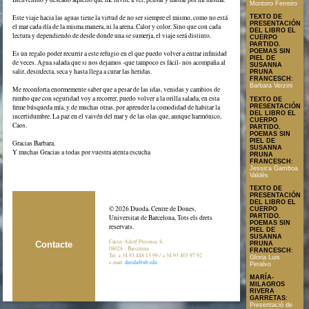
Montoro Ferreiro
Este viaje hacia las aguas tiene la virtud de no ser siempre el mismo, como no está
TEXTO DE
PRESENTACIÓN
el mar cada día de la misma manera, ni la arena. Calor y color. Sino que con cada
DEL LIBRO EL
lectura y dependiendo de desde donde una se sumerja, el viaje será distinto.
CUERPO
PARTIDO.
POEMAS SIN
Es un regalo poder recurrir a este refugio en el que puedo volver a entrar infinidad
PIEL DE
de veces. Agua salada que si nos dejamos -que tampoco es fácil- nos acompaña al
SUSANNA
salir, desinfecta, seca y hasta llega a curar las heridas.
PRUNA
FRANCESCH
:
Barbara Verzini
Me reconforta enormemente saber que a pesar de las idas, venidas y cambios de
rumbo que con seguridad voy a recorrer, puedo volver a la orilla salada, en esta
TEXTO DE
PRESENTACIÓN
firme búsqueda mía, y de muchas otras, por aprender la comodidad de habitar la
DEL LIBRO EL
incertidumbre. La paz en el vaivén del mar y de las olas que, aunque harmónico,
CUERPO
Caos.
PARTIDO.
POEMAS SIN
PIEL DE
Gracias Barbara.
SUSANNA
Y muchas Gracias a todas por vuestra atenta escucha
PRUNA
FRANCESCH
:
Jessica Gamboa
Valdés
TEXTO DE
PRESENTACIÓN
DEL LIBRO EL
© 2026 Duoda. Centre de Dones,
CUERPO
PARTIDO.
Universitat de Barcelona, Tots els drets
POEMAS SIN
reservats.
PIEL DE
SUSANNA
Carrer Adolf Florensa, 8,
Contacte
PRUNA
08028 - Barcelona
FRANCESCH
:
Tel. + 34 93 448 13 99 / + 34 93 403 97 92.
Gloria Luis
e-mail:
duoda@ub.edu
Peralvo
MARÍA-
MILAGROS
RIVERA
GARRETAS
:
Presentació de