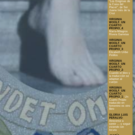
"Los Enigmas de
la Casa del
Placer", de Sor
Juana Inés de la
Cruz
VIRGINIA
WOOLF. UN
CUARTO
PROPIO_4
:
María-Milagros
Rivera Garretas
VIRGINIA
WOOLF. UN
CUARTO
PROPIO_3
:
Elizabeth Uribe
Pinillos
VIRGINIA
WOOLF. UN
CUARTO
PROPIO_2
:
Cuando el libro y
la traducción se
adaptan al
cuerpo
VIRGINIA
WOOLF. UN
CUARTO
PROPIO_1
:
Un
Cuarto Propio
traducido en
femenino es otro
libro
GLORIA LUIS
PERALVO
:
Atreverse a
sentir … y seguir
viviendo sin
locura