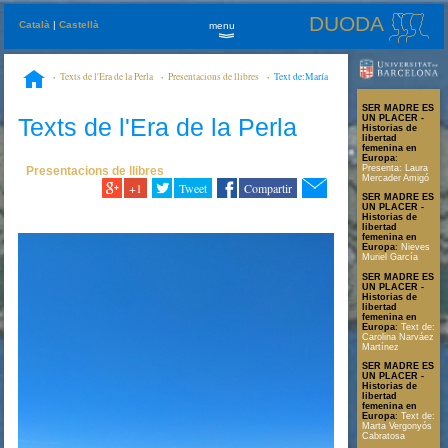
DUODA
Català
|
Castellà
menu
»
Texts de l'Era de la Perla
Presentacions de llibres
Text de:María
Montoro Ferreiro
SER MADRE ES
Texts de l'Era de la Perla
UN PLACER -
Historias de
libertad
femenina en
Europa
:
Presenta: Laura
Presentacions de llibres
Mercader Amigó
+1
Tweet
Compartir
SER MADRE ES
UN PLACER -
Historias de
libertad
femenina en
Europa
:
Nieves
Muriel García
SER MADRE ES
UN PLACER -
Historias de
libertad
femenina en
Europa
:
Text de:
Carolina Narváez
Martínez
SER MADRE ES
UN PLACER -
Historias de
libertad
femenina en
Europa
:
Text de:
Marta Vergonyós
Cabratosa