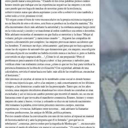
otros puede matar a una persona. “ Cuando re-leo estas palabras pienso cuánto
hemos tenido que trabajar con las experiencias negativas las mujeres o en todo
caso puede que eso haga de muchas de nosotras gente de la resiliencia,
sobrevivientes natas que ahora aspiramos ya no sólo a sobrevivir sino también y
sobre todo a vivir, primium viviré.
“El origen como el bien de verse reconocida/os en la propia existencia singular y
no en función de otro o de otros, este bien se produce en la relación materna.” En
ella encontramos dices más adelante la autoridad y la confianza aunque luego entre
en la vida social y circule y se transforme al orden simbólico sea orden o desorden.
Más adelante recuerdas el momento en que Italia se motorizo y la frase “Mujer al
volante, peligro constante” y mencionas cuando “…llegaron las compañías de
seguros a desmentirlo por completo; las mujeres provocan menos accidentes que
los hombres. Y entonces me digo, irónicamente: ¡qué pena que no haya agencias
como las de seguros de automóviles que demuestren que, sin mujeres, una religión
cristiana digna de ese nombre no habría existido nunca o incluso si, pero se habría
convertido en algo impracticable…! ¿Cómo lo sé, me preguntáis? Pero el
problema es precisamente el de llegar a saber: si hay personas y métodos para
verificar cómo van realmente ciertas cosas ¿cómo es que no los hay para verificar la
presencia femenina en la obra de civilización? Con seguridad, además de una
calculadora, serviría el mirar hacia ese lado; más allá de las estadísticas, ensanchar
el horizonte.”
Ahí entonces al circular, al entrar en lo nombrado como social es donde hemos
vivido una injusticia que, salvo a las mujeres y, más concretamente en los últimos
tiempos, a las feministas a nadie más les ha preocupado. Tanto que, en los años
sesenta, unas mujeres decidieron abandonar los sitios donde no contaban ni eran
escuchadas y así se inicia un cambio potente que recorrió el mundo, no, no era un
fantasma como el que invocaba el manifiesto comunista. Éramos, fuimos y somos
mujeres de carne y hueso, vivitas y coleando se dice en mi tierra de nacimiento.
Ahí tomamos la palabra, estuvieron presentes nuestros cuerpos, nuestras
experiencias, vivencias, hablamos entre nosotras…más adelante la llamarías
vosotras predecesoras, las amigas de Milán, política primera.
Por eso cuando relatas la conversación con uno de tus nietos al repasar un manual
de historia medieval y ante la pregunta que él te formula “¿por qué no os
rebelasteis”, contestas, previo rodeo por la tragedia de Medea que “…era necesario
encontrar el modo de rebelarse sin matar ni ser asesinadas .” O como hasta ahora lo