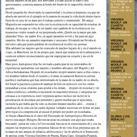
muchas mujeres en mi país, nos atrevimos a ir más allá de lo dado y nos
"Los Enigmas de
aproximamos, a nuestra manera al borde del fondo de lo imposible, desde lo
la Casa del
Placer", de Sor
posible.
Juana Inés de la
Desde pequeña fui observando la superioridad y excelencia femenina, esa que mi
Cruz
abuela me mostró en el ejemplo en la manera de encarar la vida desde dentro hacia
VIRGINIA
fuera de su casa, de su amor por el trabajo gratuito y remunerado . Mi amiga
WOOLF. UN
Magnolia me sorprendió no sólo con la excelencia de su capacidad de estudiar, de
CUARTO
trabajar, de encarar su vida, de ser madre sino también de la excelencia en sus
PROPIO_4
:
María-Milagros
respuestas vitales cuando al ser preguntada sobre ¿Quién era la mujer que más
Rivera Garretas
admiraba? Dijo: mi madre. Eso, en aquel momento reveló y fue para mí algo
inaudito. Me dio un zarandeo importante y necesario. Elizabeth me llevaba al
VIRGINIA
WOOLF. UN
universo cada que ponía palabras de excelencia al escribir sus poemas.
CUARTO
Más adelante las mujeres que he conocido de muchos lugares de y en el mundo en
PROPIO_3
:
viajes, en Barcelona, las de mi propio país, hacen que emerja en mí la admiración y
Elizabeth Uribe
sienta un infinito reconocimiento que me impregnan mi corazón y mi ser de
Pinillos
humildad.
VIRGINIA
Hace poco, hará quince días fui invitada a participar en un intercambio de
WOOLF. UN
experiencias mediadoras con mujeres y hombres africanos, del Magreb y del
CUARTO
PROPIO_2
:
Africa Sudsahariana. Después de escucharles receptivamente tanto a ellas como a
Cuando el libro y
los hombres hablar desde el corazón y el alma, en narración florecía la cultura
la traducción se
pacífica y mediadora que han interiorizado de la mano de su madre, de su abuela,
adaptan al
cuerpo
del forjar la paciencia a punta de madejas de hilo en ejercicios con los cuales
preparaban a estas criaturas para ayudar a los demás… después de escuchar y ver
VIRGINIA
cuánta estulticia y soberbia se ha tenido en transmitir técnicas y categorías no
WOOLF. UN
CUARTO
cercanas a su experiencia, sentí vergüenza ajena e incluso me incluí en la
PROPIO_1
:
Un
presentación de disculpas por pretender y querer enseñar que el agua moja,
Cuarto Propio
incluida la que habla que he sido su docente durante muchos años …ironías y
traducido en
paradojas de la vida con las cuales algunas verdades necesitan ser dichas así para
femenino es otro
libro
abrir lugar a la comprensión al iniciar el periplo por poder ser escuchadas.
Al llegar a Barcelona en el curso del Doctorado de Antropología e Historia, de
GLORIA LUIS
nuevo otra mujer, Milagros Rivera me pone en contacto con algo que estaba
PERALVO
:
Atreverse a
buscando: juntar mi vida y la Universidad, buscar en el conocimiento de y con las
sentir … y seguir
mujeres las respuestas a las preguntas básicas de mi vida. Esas preguntas que, de
viviendo sin
la mano de mis amigas de infancia, adolescencia y las de adulta en el feminismo,
locura
de autoras como Virginia Gutiérrez de Pineda, María Cano, Alejandra Pizarnik,