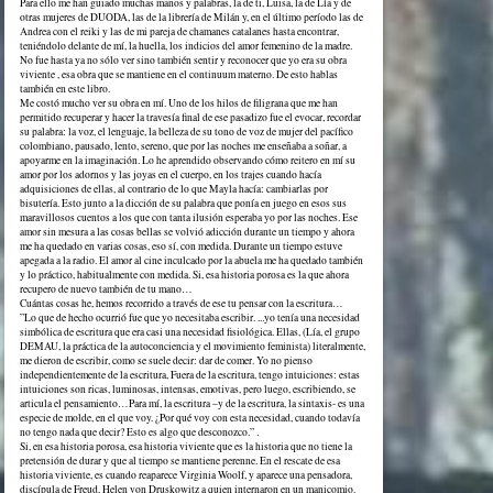
Para ello me han guiado muchas manos y palabras, la de ti, Luisa, la de Lía y de
otras mujeres de DUODA, las de la librería de Milán y, en el último período las de
Andrea con el reiki y las de mi pareja de chamanes catalanes hasta encontrar,
teniéndolo delante de mí, la huella, los indicios del amor femenino de la madre.
No fue hasta ya no sólo ver sino también sentir y reconocer que yo era su obra
viviente , esa obra que se mantiene en el continuum materno. De esto hablas
también en este libro.
Me costó mucho ver su obra en mí. Uno de los hilos de filigrana que me han
permitido recuperar y hacer la travesía final de ese pasadizo fue el evocar, recordar
su palabra: la voz, el lenguaje, la belleza de su tono de voz de mujer del pacífico
colombiano, pausado, lento, sereno, que por las noches me enseñaba a soñar, a
apoyarme en la imaginación. Lo he aprendido observando cómo reitero en mí su
amor por los adornos y las joyas en el cuerpo, en los trajes cuando hacía
adquisiciones de ellas, al contrario de lo que Mayla hacía: cambiarlas por
bisutería. Esto junto a la dicción de su palabra que ponía en juego en esos sus
maravillosos cuentos a los que con tanta ilusión esperaba yo por las noches. Ese
amor sin mesura a las cosas bellas se volvió adicción durante un tiempo y ahora
me ha quedado en varias cosas, eso sí, con medida. Durante un tiempo estuve
apegada a la radio. El amor al cine inculcado por la abuela me ha quedado también
y lo práctico, habitualmente con medida. Si, esa historia porosa es la que ahora
recupero de nuevo también de tu mano…
Cuántas cosas he, hemos recorrido a través de ese tu pensar con la escritura…
”Lo que de hecho ocurrió fue que yo necesitaba escribir. ...yo tenía una necesidad
simbólica de escritura que era casi una necesidad fisiológica. Ellas, (Lía, el grupo
DEMAU, la práctica de la autoconciencia y el movimiento feminista) literalmente,
me dieron de escribir, como se suele decir: dar de comer. Yo no pienso
independientemente de la escritura, Fuera de la escritura, tengo intuiciones: estas
intuiciones son ricas, luminosas, intensas, emotivas, pero luego, escribiendo, se
articula el pensamiento…Para mí, la escritura –y de la escritura, la sintaxis- es una
especie de molde, en el que voy. ¿Por qué voy con esta necesidad, cuando todavía
no tengo nada que decir? Esto es algo que desconozco.” .
Si, en esa historia porosa, esa historia viviente que es la historia que no tiene la
pretensión de durar y que al tiempo se mantiene perenne. En el rescate de esa
historia viviente, es cuando reaparece Virginia Woolf, y aparece una pensadora,
discípula de Freud, Helen von Druskowitz a quien internaron en un manicomio.