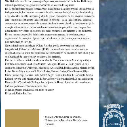
Woolf donde uno de los personajes Septimus, constraste del de la Sra. Dalloway,
retornó quebrado y rasgado interiormente, al volver de la guerra.
En El retorno del soldado Rebeca West plantea que a las mujeres no les interesa la
independencia, les interesa un amor a la vida, a su cuidado, al amor, a la relación y
a los vínculos en ella inmersos y, donde con el transcurso de los años tal como ella
cita “todo es historia pero la historia no lo es todo”. Esta, la historia tal como la
conocemos es una construcción masculina donde no está todo y donde como ya lo
recogía anteriormente, faltan los documentos más importantes: los cuerpos, los
documentos vivientes que somos los seres humanos, las mujeres y los hombres.
En esa manera de escribir la historia aparece una manera de no durar, de no
organizarse, de no ir por el poder que es la forma en que las mujeres se mueven,
nos movemos en la vida.
Quería finalmente agradecer a Clara Jourdan por la excelente conversación
biográfica del libro Luisa Muraro (1940) , en su relectura encontré de cuerpo
entero a Luisa, su amor por la mística del que también da cuenta en este libro, y de
su necesidad de la escritura y su amor a las mujeres.
Este texto si bien está dedicado a mi abuela Clota, a mi madre Mariela y mi hija
Carolina rinde tributo a Luisa Muraro, Milagros Rivera y Lía Cigarini. A mis
amiga/os Elizabeth Quiñónes, Magnolia Aristrizábal, Imelda Arana, Mireia Bofill,
Luisa Fortes-Yiya, Andrea S, María Luisa, Héctor, Luisa, Clara Romero, Olga
Uribe, Remei Sipi, Genisa Prats, Mercè Zegrí, Gloria Rendón, Elisa Varela, Marta
Leonor Rivera, Luz Marina Gil, Ligia Cáceres y Salwa Elgharbi. A mis amigas de
Duoda, de la Tertulia de Pròleg y las mujeres de Horta. Sin ellas, sin ustedes no
hubiera podido escribirlo en estos días.
Muchas gracias a ti, Luisa, con todo mi amor,
Elizabeth Uribe Pinillos
© 2026 Duoda. Centre de Dones,
Universitat de Barcelona, Tots els drets
GALERIA
reservats.