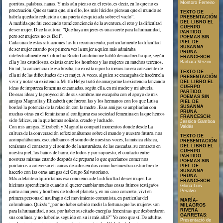
Montoro Ferreiro
gorritos, palabras, nanas. Y más aún pienso en el resto, es decir, en lo que no es
procreación. Que es tanto que, sin ello, los más lúcidos piensan que el mundo se
TEXTO DE
habría quedado reducido a una puerta desquiciada sobre el vacío”.
PRESENTACIÓN
DEL LIBRO EL
A medida que fui creciendo tomé conciencia de la aventura, el reto y la dificultad
CUERPO
de ser mujer. Dice la autora: “Que haya mujeres es una suerte para la humanidad,
PARTIDO.
pero ser mujeres no es fácil”.
POEMAS SIN
Cada una de estas situaciones las fui reconociendo, particularmente la dificultad
PIEL DE
SUSANNA
de ser mujer cuando por primera vez la mujer a quien más admiraba
PRUNA
intelectualmente en Colombia Rocío Londoño me habló de una brecha que, según
FRANCESCH
:
ella y los estudiosos, existía entre los hombres y las mujeres en muchos terrenos.
Barbara Verzini
En mí, la conciencia de esa brecha, no existía o por lo menos no era consciente de
TEXTO DE
ella ni de las dificultades de ser mujer. A veces, alguien se encargaba de hacérmela
PRESENTACIÓN
vivir y notar su existencia. Mi tía Helga trató de amargarme la existencia lanzando
DEL LIBRO EL
CUERPO
ideas de impureza femenina encarnadas, según ella, en mi madre y mi abuela.
PARTIDO.
De esas ideas y la proyección de sus sombras me escapaba con el apoyo de mis
POEMAS SIN
amigas Magnolia y Elizabeth que fueron las y los hermanos con los que Luisa
PIEL DE
SUSANNA
bordeó la potencia de la relación con la madre . Esas amigas se ampliarían con
PRUNA
muchas otras en el feminismo al configurar esa sociedad femenina en la que hemos
FRANCESCH
:
sido felices, en la que hemos soñado, creado y luchado.
Jessica Gamboa
Con mis amigas, Elizabeth y Magnolia compartí momentos donde desde La
Valdés
cultura de la conversación reflexionábamos sobre el mundo y nuestro futuro, nos
TEXTO DE
acompañábamos, escuchábamos el sonido de nuestras voces, la música clásica,
PRESENTACIÓN
teníamos el contacto y el sonido de la naturaleza, de las cascadas, su contacto en
DEL LIBRO EL
CUERPO
nuestra piel, los baños de barro, de lodos y por supuesto, el contacto entre
PARTIDO.
nosotras mismas cuando después de preparar lo que queríamos comer nos
POEMAS SIN
poníamos a conversar en camas de a dos en dos como fue nuestra costumbre de
PIEL DE
SUSANNA
hacerlo con las otras amigas del Grupo Salvatoriano.
PRUNA
Más adelante adquiriríamos esa conciencia de la dificultad de ser mujer. Lo
FRANCESCH
:
hicimos aprendiendo cuando al querer cambiar muchas cosas fuimos testiga/os
Gloria Luis
junto a mujeres y hombres de todo el planeta y, en mi caso concreto, viví en
Peralvo
primera persona el naufragio del movimiento comunista, en particular del
MARÍA-
colombiano. Quizás “¿por no haber sabido medir la fortuna que las mujeres son
MILAGROS
para la humanidad, o sea, por haber suscitado energías femeninas que desbordaron
RIVERA
GARRETAS
:
sus confines, y no haberlas seguido en su ir más allá?” Yo creo que sí. De adultas
Presentació de