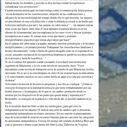
habían hecho los hombres y por ello es dice mi hija viendo la experiencia
colombiana “sin ser belicosos”.
Cuando nuestra autora aquí invitada indaga sobre la comunicación futura piensa
“en un deshacerse de las construcciones, rehacerse de las combinaciones y
aflojarse de la irreversibilidad del tiempo donde ella ve que nosotras, las mujeres
no procedemos en una sola dirección y cómo la diferencia sexual es un hecho que
la historia multiplica por mil y las cuentas no salen nunca” “…las mujeres tenían
otras cosas que hacer, entre ellas el sacar adelante la partida abierta ya en los
albores de la humanidad, que era emplearse en los seres vivos y buscar la propia
recompensa en el amor. Sí, tenían otras cosas que hacer y podemos
desequilibrarnos para decir que tenían algo mejor que hacer”.
En el camino del saber amar a la madre, miramos nuestras genealogías y lo hicimos
energéticamente y en primera persona. Trabajamos las constelaciones familiares y
fuimos descubriendo “como a fuerza de querer encajarlo todo en el esquema de lo
social, una parte sustancial de la experiencia femenina se quedó en esa época fuera
de la historia y fuera de la política…”
Si, en el camino del aprender a amar a la madre, Luisa haces una lectura muy
sugerente de Mujercitas y la ves como novela de iniciación, dices “Visto
únicamente como novela de formación estoy de acuerdo en que Mujercitas resulta
anticuada. No es así si la consideramos en clave de un avanzar hacia la edad adulta
y el conocimiento interior, en cuyo centro brilla un amor a la vida que custodiar y
disfrutar”.
Volviendo a la noción de historia te preguntas y nos llevas a indagar: “¿Cómo se
consigue distinguir en la realidad histórica lo que entra verdaderamente por sus
bordes porosos y la enriquece, de lo que es, en cambio, producido desde su
interior por los dispositivos de un poder que quiere durar y reproducirse?”.
Respondes: se consigue en la práctica y sólo desde ahí, es posible también en la
teoría.
En el recorrido final del libro se abre un interrogante ¿para qué sirve la
independencia de las mujeres? E indicas una serie de cambios que se presentan:
maternidad independiente en ritmos crecientes. En ese sentido el planteamiento
urge de la necesidad de estar en ese punto batiente para no caer entre las categorías
de autonomía, independencia. Utilizas El retorno del soldado de Rebeca West que,
a mí se presenta y remite como fuente del libro La Sra. Dalloway de Virginia