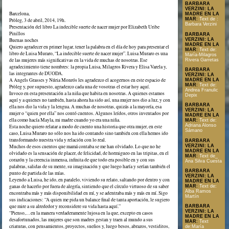
BARBARA
VERZINI: LA
Barcelona,
MADRE EN LA
MAR
:
Text de :
Pròleg, 3 de abril, 2014, 19h.
Barbara Verzini
Presentación del libro La indecible suerte de nacer mujer por Elizabeth Uribe
Pinillos
BARBARA
VERZINI: LA
Buenas noches
MADRE EN LA
Quiero agradecer en primer lugar, tener la palabra en el día de hoy para presentar el
MAR
:
Text de:
libro de Luisa Muraro, “La indecible suerte de nacer mujer”. Luisa Muraro es una
María-Milagros
de las mujeres más significativas en la vida de muchas de nosotras. Ese
Rivera Garretas
agradecimiento tiene nombres: la propia Luisa, Milagros Rivera y Elisa Varela y,
BARBARA
las integrantes de DUODA.
VERZINI: LA
A Angels Grasses y Núria Monrós les agradezco el acogernos en este espacio de
MADRE EN LA
MAR
:
Text de:
Pròleg y, por supuesto, agradezco cada una de vosotras el estar hoy aquí.
Andrea Franulic
Invoco en esta presentación a la niña que habita en nosotras. A quienes estamos
Depix
aquí y a quienes no también, hasta ahora ha sido así, una mujer nos dio a luz, y con
BARBARA
ella nos dio la vida y la lengua. A muchas de nosotras, quizás a la mayoría, esa
VERZINI: LA
mujer o “quien por ella” nos contó cuentos. Algunos leídos, otros inventados por
MADRE EN LA
ella como hacía Mayla, mi madre cuando yo era una niña.
MAR
:
Text de:
Adriana Alonso
Esta noche quiero relatar a modo de cuento una historia que otra mujer, en este
Sámano
caso, Luisa Muraro no sólo nos ha ido contando sino también con ella hemos ido
transformando nuestra vida y relación con lo real.
BARBARA
VERZINI: LA
Muchos de esos cuentos que mamá contaba se me han olvidado. Lo que no he
MADRE EN LA
olvidado es la sensación de placer, de felicidad, de hormigueo en las tripitas, en el
MAR
:
Text de_
corazón y la creencia inmensa, infinita de que todo era posible en y con sus
Ana Silva Cuesta
palabras, salidas de su mente, su imaginación y que luego haría y serían también el
BARBARA
punto de partida de las mías.
VERZINI: LA
Leyendo a Luisa, he ido, en paralelo, viviendo su relato, saltando por dentro y con
MADRE EN LA
ganas de hacerlo por fuera de alegría, sintiendo que el círculo virtuoso de su saber
MAR
:
Text de:
Alba Ramos
encontraba más y más disponibilidad en mí, y se adentraba más y más en mí. Sigo
Martín
sus indicaciones: “A quien me pida un balance final de tanta aportación, le sugiero
que mire a su alrededor y reconsidere su vida hasta aquí.”
BARBARA
VERZINI: LA
“Pienso,…en la manera verdaderamente lujosa en la que, excepto en casos
MADRE EN LA
desafortunados, las mujeres que son madres gestan y traen al mundo a sus
MAR
:
Text
criaturas, con pensamientos, proyectos, sueños y, luego besos, abrazos, vestiditos,
de:María