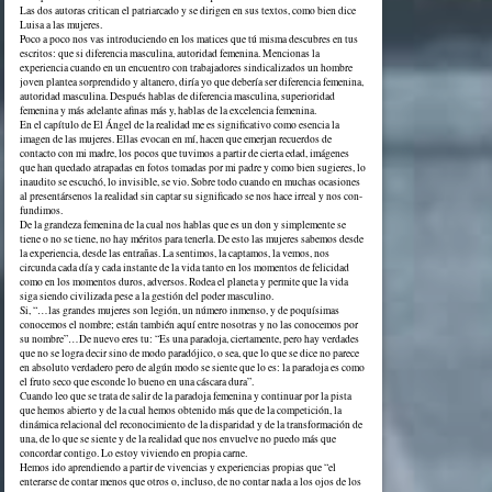
Las dos autoras critican el patriarcado y se dirigen en sus textos, como bien dice
Luisa a las mujeres.
Poco a poco nos vas introduciendo en los matices que tú misma descubres en tus
escritos: que si diferencia masculina, autoridad femenina. Mencionas la
experiencia cuando en un encuentro con trabajadores sindicalizados un hombre
joven plantea sorprendido y altanero, diría yo que debería ser diferencia femenina,
autoridad masculina. Después hablas de diferencia masculina, superioridad
femenina y más adelante afinas más y, hablas de la excelencia femenina.
En el capítulo de El Ángel de la realidad me es significativo como esencia la
imagen de las mujeres. Ellas evocan en mí, hacen que emerjan recuerdos de
contacto con mi madre, los pocos que tuvimos a partir de cierta edad, imágenes
que han quedado atrapadas en fotos tomadas por mi padre y como bien sugieres, lo
inaudito se escuchó, lo invisible, se vio. Sobre todo cuando en muchas ocasiones
al presentársenos la realidad sin captar su significado se nos hace irreal y nos con-
fundimos.
De la grandeza femenina de la cual nos hablas que es un don y simplemente se
tiene o no se tiene, no hay méritos para tenerla. De esto las mujeres sabemos desde
la experiencia, desde las entrañas. La sentimos, la captamos, la vemos, nos
circunda cada día y cada instante de la vida tanto en los momentos de felicidad
como en los momentos duros, adversos. Rodea el planeta y permite que la vida
siga siendo civilizada pese a la gestión del poder masculino.
Si, “…las grandes mujeres son legión, un número inmenso, y de poquísimas
conocemos el nombre; están también aquí entre nosotras y no las conocemos por
su nombre”…De nuevo eres tu: “Es una paradoja, ciertamente, pero hay verdades
que no se logra decir sino de modo paradójico, o sea, que lo que se dice no parece
en absoluto verdadero pero de algún modo se siente que lo es: la paradoja es como
el fruto seco que esconde lo bueno en una cáscara dura”.
Cuando leo que se trata de salir de la paradoja femenina y continuar por la pista
que hemos abierto y de la cual hemos obtenido más que de la competición, la
dinámica relacional del reconocimiento de la disparidad y de la transformación de
una, de lo que se siente y de la realidad que nos envuelve no puedo más que
concordar contigo. Lo estoy viviendo en propia carne.
Hemos ido aprendiendo a partir de vivencias y experiencias propias que “el
enterarse de contar menos que otros o, incluso, de no contar nada a los ojos de los