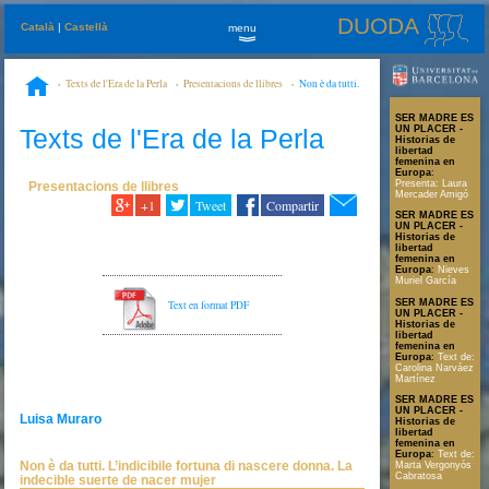
DUODA
Català
|
Castellà
menu
»
Texts de l'Era de la Perla
Presentacions de llibres
Non è da tutti.
L’indicibile fortuna di nascere donna. La indecible suerte de nacer mujer
SER MADRE ES
Texts de l'Era de la Perla
UN PLACER -
Historias de
libertad
femenina en
Europa
:
Presenta: Laura
Presentacions de llibres
Mercader Amigó
+1
Tweet
Compartir
SER MADRE ES
UN PLACER -
Historias de
libertad
femenina en
Europa
:
Nieves
Muriel García
SER MADRE ES
Text en format PDF
UN PLACER -
Historias de
libertad
femenina en
Europa
:
Text de:
Carolina Narváez
Martínez
SER MADRE ES
UN PLACER -
Luisa Muraro
Historias de
libertad
femenina en
Europa
:
Text de:
Non è da tutti. L’indicibile fortuna di nascere donna. La
Marta Vergonyós
Cabratosa
indecible suerte de nacer mujer