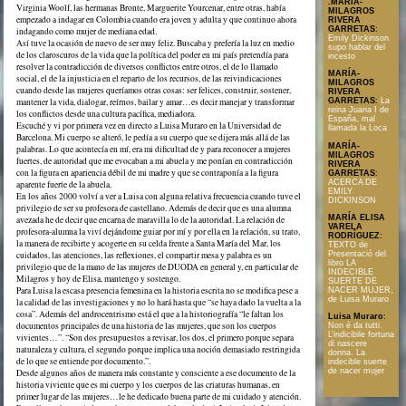
.MARÍA-
Virginia Woolf, las hermanas Bronte, Marguerite Yourcenar, entre otras, había
MILAGROS
empezado a indagar en Colombia cuando era joven y adulta y que continuo ahora
RIVERA
GARRETAS
:
indagando como mujer de mediana edad.
Emily Dickinson
Así tuve la ocasión de nuevo de ser muy feliz. Buscaba y prefería la luz en medio
supo hablar del
de los claroscuros de la vida que la política del poder en mi país pretendía para
incesto
resolver la contradicción de diversos conflictos entre otros, el de lo llamado
MARÍA-
social, el de la injusticia en el reparto de los recursos, de las reivindicaciones
MILAGROS
cuando desde las mujeres queríamos otras cosas: ser felices, construir, sostener,
RIVERA
mantener la vida, dialogar, reírnos, bailar y amar…es decir manejar y transformar
GARRETAS
:
La
reina Juana I de
los conflictos desde una cultura pacífica, mediadora.
España, mal
Escuché y vi por primera vez en directo a Luisa Muraro en la Universidad de
llamada la Loca
Barcelona. Mi cuerpo se alteró, le pedía a su cuerpo que se dijera más allá de las
MARÍA-
palabras. Lo que acontecía en mí, era mi dificultad de y para reconocer a mujeres
MILAGROS
fuertes, de autoridad que me evocaban a mi abuela y me ponían en contradicción
RIVERA
con la figura en apariencia débil de mi madre y que se contraponía a la figura
GARRETAS
:
ACERCA DE
aparente fuerte de la abuela.
EMILY
En los años 2000 volví a ver a Luisa con alguna relativa frecuencia cuando tuve el
DICKINSON
privilegio de ser su profesora de castellano. Además de decir que es una alumna
MARÍA ELISA
avezada he de decir que encarna de maravilla lo de la autoridad. La relación de
VARELA
profesora-alumna la viví dejándome guiar por mí y por ella en la relación, su trato,
RODRÍGUEZ
:
la manera de recibirte y acogerte en su celda frente a Santa María del Mar, los
TEXTO de
Presentació del
cuidados, las atenciones, las reflexiones, el compartir mesa y palabra es un
libro LA
privilegio que de la mano de las mujeres de DUODA en general y, en particular de
INDECIBLE
Milagros y hoy de Elisa, mantengo y sostengo.
SUERTE DE
Para Luisa la escasa presencia femenina en la historia escrita no se modifica pese a
NACER MUJER,
de Luisa Muraro
la calidad de las investigaciones y no lo hará hasta que “se haya dado la vuelta a la
cosa”. Además del androcentrismo está el que a la historiografía “le faltan los
Luisa Muraro
:
documentos principales de una historia de las mujeres, que son los cuerpos
Non è da tutti.
L’indicibile fortuna
vivientes…”. “Son dos presupuestos a revisar, los dos, el primero porque separa
di nascere
naturaleza y cultura, el segundo porque implica una noción demasiado restringida
donna. La
de lo que se entiende por documento.”.
indecible suerte
de nacer mujer
Desde algunos años de manera más constante y consciente a ese documento de la
historia viviente que es mi cuerpo y los cuerpos de las criaturas humanas, en
primer lugar de las mujeres…le he dedicado buena parte de mi cuidado y atención.