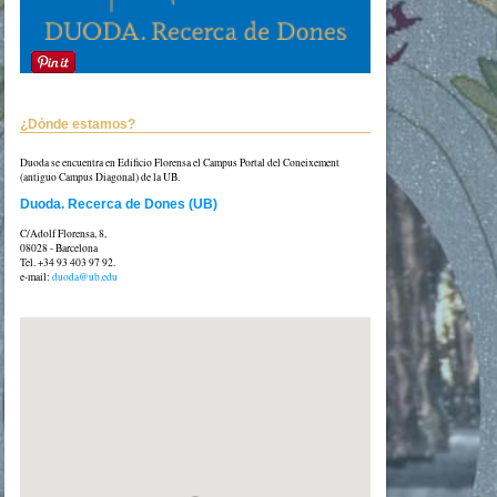
¿Dónde estamos?
Duoda se encuentra en Edificio Florensa el Campus Portal del Coneixement
(antiguo Campus Diagonal) de la UB.
Duoda. Recerca de Dones (UB)
C/Adolf Florensa, 8,
08028 - Barcelona
Tel. +34 93 403 97 92.
e-mail:
duoda@ub.edu