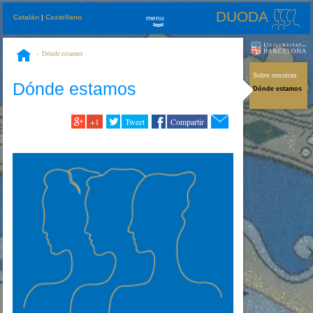
DUODA
Catalán
|
Castellano
menu
»
Dónde estamos
Sobre nosotras
Dónde estamos
Dónde estamos
+1
Tweet
Compartir