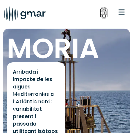
MORIA
Arribada i
impacte de les
aigues
Mediterranies a
l’Atlàntic nord:
variabilitat
present i
passada
utilitzant isòtops