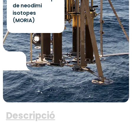
de neodimi
isotopes
(MORIA)
Descripció