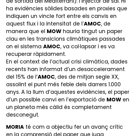
de sortida del Mediterrani): l’injector de sal. Hi
ha evidències sòlides basades en proxies que
indiquen un vincle fort entre els canvis en
aquest flux i la intensitat de l’
AMOC
, de
manera que el
MOW
hauria tingut un paper
clau en les transicions climàtiques passades
on el sistema
AMOC
, va col·lapsar i es va
recuperar ràpidament.
En el context de l’actual crisi climàtica, dades
recents han informat d’un desaccelerament
del 15% de l’
AMOC
, des de mitjan segle XX,
assolint el punt més feble dels darrers 1.000
anys. A la llum d’aquestes evidències, el paper
d’un possible canvi en l’exportació de
MOW
en
un planeta més càlid és completament
desconegut.
MORIA
té com a objectiu fer un avanç crític
en la comprensió del paper que juga