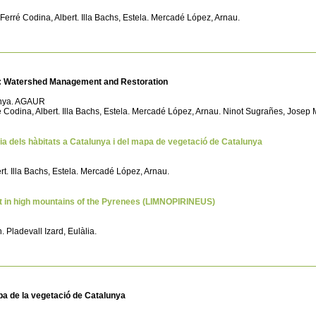
. Ferré Codina, Albert. Illa Bachs, Estela. Mercadé López, Arnau.
: Watershed Management and Restoration
lunya. AGAUR
ré Codina, Albert. Illa Bachs, Estela. Mercadé López, Arnau. Ninot Sugrañes, Jose
rafia dels hàbitats a Catalunya i del mapa de vegetació de Catalunya
ert. Illa Bachs, Estela. Mercadé López, Arnau.
est in high mountains of the Pyrenees (LIMNOPIRINEUS)
 Pladevall Izard, Eulàlia.
mapa de la vegetació de Catalunya