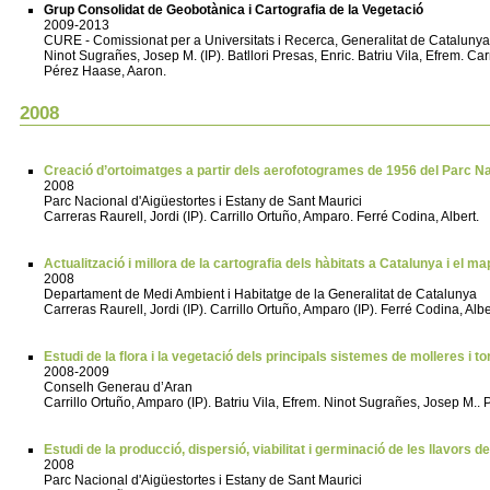
Grup Consolidat de Geobotànica i Cartografia de la Vegetació
2009-2013
CURE - Comissionat per a Universitats i Recerca, Generalitat de Catalunya
Ninot Sugrañes, Josep M. (IP). Batllori Presas, Enric. Batriu Vila, Efrem. C
Pérez Haase, Aaron.
2008
Creació d’ortoimatges a partir dels aerofotogrames de 1956 del Parc Na
2008
Parc Nacional d'Aigüestortes i Estany de Sant Maurici
Carreras Raurell, Jordi (IP). Carrillo Ortuño, Amparo. Ferré Codina, Albert.
Actualització i millora de la cartografia dels hàbitats a Catalunya i el 
2008
Departament de Medi Ambient i Habitatge de la Generalitat de Catalunya
Carreras Raurell, Jordi (IP). Carrillo Ortuño, Amparo (IP). Ferré Codina, Alber
Estudi de la flora i la vegetació dels principals sistemes de molleres i t
2008-2009
Conselh Generau d’Aran
Carrillo Ortuño, Amparo (IP). Batriu Vila, Efrem. Ninot Sugrañes, Josep M..
Estudi de la producció, dispersió, viabilitat i germinació de les llavors de
2008
Parc Nacional d'Aigüestortes i Estany de Sant Maurici