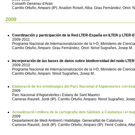
Conselh Generau d'Aran
Carrillo Ortuño, Amparo (IP). Anadon Rosell, Alba. Grau Fernández, Oriol. 
2009
Coordinación y participación de la Red LTER-España en ILTER y LTER-
2009-2011
Programa Nacional de Internacionalización de la I+D, Ministerio de Cienci
Carrillo Ortuño, Amparo. Grau Fernández, Oriol. Ninot Sugrañes, Josep M..
Incorporación de las bases de datos sobre biodiversidad del nodo LTER
2009-2010
Programa Nacional de Internacionalización de la I+D, Ministerio de Cienci
Carrillo Ortuño, Amparo. Ninot Sugrañes, Josep M..
Elaboració de les ortoimatges del Parc Nacional d'Aigüestortes correspo
2009
Parc Nacional d'Aigüestortes i Estany de Sant Maurici
Carreras Raurell, Jordi (IP). Carrillo Ortuño, Amparo. Ninot Sugrañes, Josep
Actualització i millora de la cartografia dels hàbitats a Catalunya i el 
2009
Departament de Medi Ambient i Habitatge. Generalitat de Catalunya
Carreras Raurell, Jordi (IP). Carrillo Ortuño, Amparo (IP). Ferré Codina, Al