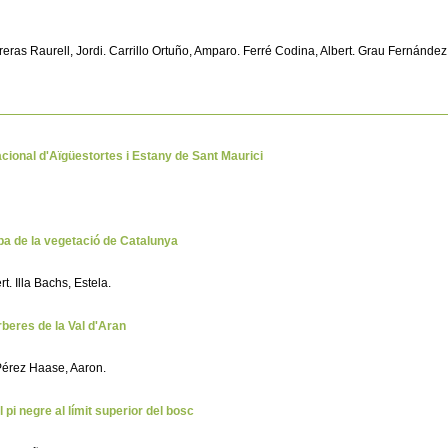
arreras Raurell, Jordi. Carrillo Ortuño, Amparo. Ferré Codina, Albert. Grau Fernánd
cional d'Aïgüestortes i Estany de Sant Maurici
mapa de la vegetació de Catalunya
t. Illa Bachs, Estela.
orberes de la Val d'Aran
 Pérez Haase, Aaron.
l pi negre al límit superior del bosc