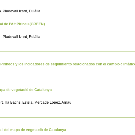
 Pladevall Izard, Eulàlia.
l de l'Alt Pirineu (GREEN)
 Pladevall Izard, Eulàlia.
s Pirineos y los indicadores de seguimiento relacionados con el cambio climát
 mapa de vegetació de Catalunya
ert. Illa Bachs, Estela. Mercadé López, Arnau.
nya i del mapa de vegetació de Catalunya