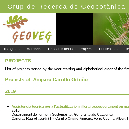
Grup de Recerca de Geobotànica i
The group
Members
Research fields
Projects
Publications
Te
PROJECTS
List of projects sorted by the year starting and alphabetical order of the fi
Projects of: Amparo Carrillo Ortuño
2019
Assistència tècnica per a l'actualització, millora i assessorament en ma
2019
Departament de Territori i Sostenibilitat, Generalitat de Catalunya
Carreras Raurell, Jordi (IP). Carrillo Ortuño, Amparo. Ferré Codina, Albert.