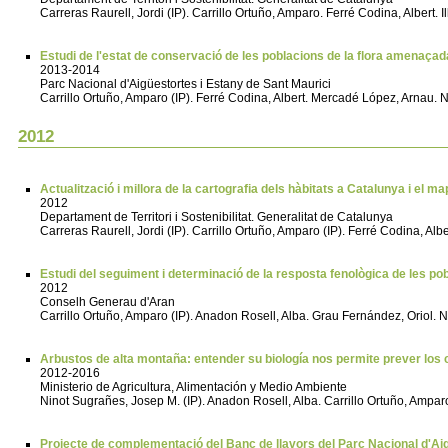
Carreras Raurell, Jordi (IP). Carrillo Ortuño, Amparo. Ferré Codina, Albert
Estudi de l'estat de conservació de les poblacions de la flora amenaçad
2013-2014
Parc Nacional d'Aigüestortes i Estany de Sant Maurici
Carrillo Ortuño, Amparo (IP). Ferré Codina, Albert. Mercadé López, Arnau.
2012
Actualització i millora de la cartografia dels hàbitats a Catalunya i el 
2012
Departament de Territori i Sostenibilitat. Generalitat de Catalunya
Carreras Raurell, Jordi (IP). Carrillo Ortuño, Amparo (IP). Ferré Codina, Alb
Estudi del seguiment i determinació de la resposta fenològica de les po
2012
Conselh Generau d'Aran
Carrillo Ortuño, Amparo (IP). Anadon Rosell, Alba. Grau Fernández, Oriol. 
Arbustos de alta montaña: entender su biología nos permite prever l
2012-2016
Ministerio de Agricultura, Alimentación y Medio Ambiente
Ninot Sugrañes, Josep M. (IP). Anadon Rosell, Alba. Carrillo Ortuño, Ampa
Projecte de complementació del Banc de llavors del Parc Nacional d'Aig