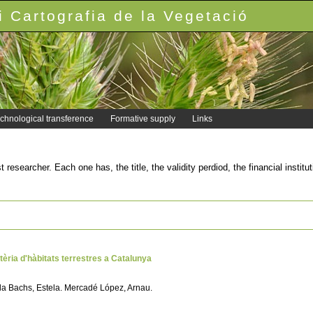
 Cartografia de la Vegetació
chnological transference
Formative supply
Links
rst researcher. Each one has, the title, the validity perdiod, the financial inst
tèria d'hàbitats terrestres a Catalunya
 Illa Bachs, Estela. Mercadé López, Arnau.