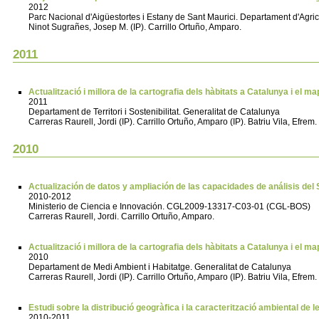
2012
Parc Nacional d'Aigüestortes i Estany de Sant Maurici. Departament d'Agric
Ninot Sugrañes, Josep M. (IP). Carrillo Ortuño, Amparo.
2011
Actualització i millora de la cartografia dels hàbitats a Catalunya i el 
2011
Departament de Territori i Sostenibilitat. Generalitat de Catalunya
Carreras Raurell, Jordi (IP). Carrillo Ortuño, Amparo (IP). Batriu Vila, Efr
2010
Actualización de datos y ampliación de las capacidades de análisis del
2010-2012
Ministerio de Ciencia e Innovación. CGL2009-13317-C03-01 (CGL-BOS)
Carreras Raurell, Jordi. Carrillo Ortuño, Amparo.
Actualització i millora de la cartografia dels hàbitats a Catalunya i el 
2010
Departament de Medi Ambient i Habitatge. Generalitat de Catalunya
Carreras Raurell, Jordi (IP). Carrillo Ortuño, Amparo (IP). Batriu Vila, Efr
Estudi sobre la distribució geogràfica i la caracterització ambiental de 
2010-2011