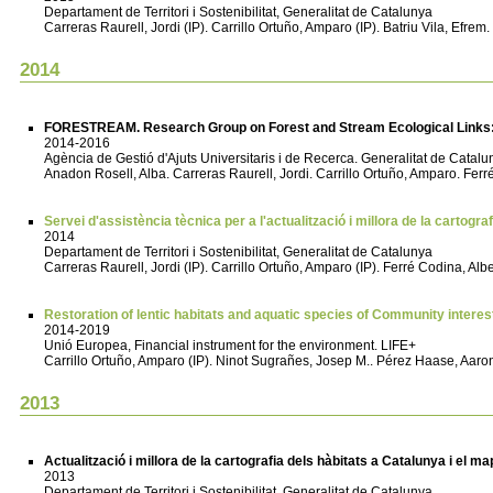
Departament de Territori i Sostenibilitat, Generalitat de Catalunya
Carreras Raurell, Jordi (IP). Carrillo Ortuño, Amparo (IP). Batriu Vila, Efrem
2014
FORESTREAM. Research Group on Forest and Stream Ecological Links
2014-2016
Agència de Gestió d'Ajuts Universitaris i de Recerca. Generalitat de Cata
Anadon Rosell, Alba. Carreras Raurell, Jordi. Carrillo Ortuño, Amparo. Fer
Servei d'assistència tècnica per a l'actualització i millora de la cartog
2014
Departament de Territori i Sostenibilitat, Generalitat de Catalunya
Carreras Raurell, Jordi (IP). Carrillo Ortuño, Amparo (IP). Ferré Codina, Alb
Restoration of lentic habitats and aquatic species of Community inter
2014-2019
Unió Europea, Financial instrument for the environment. LIFE+
Carrillo Ortuño, Amparo (IP). Ninot Sugrañes, Josep M.. Pérez Haase, Aaron.
2013
Actualització i millora de la cartografia dels hàbitats a Catalunya i el 
2013
Departament de Territori i Sostenibilitat. Generalitat de Catalunya