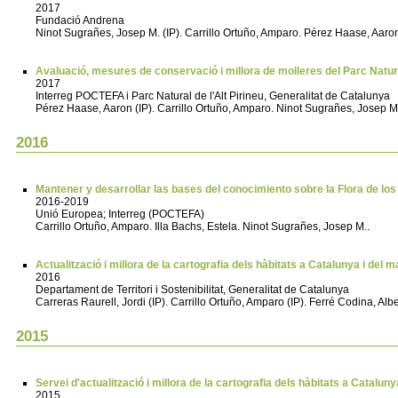
2017
Fundació Andrena
Ninot Sugrañes, Josep M. (IP). Carrillo Ortuño, Amparo. Pérez Haase, Aaron.
Avaluació, mesures de conservació i millora de molleres del Parc Natura
2017
Interreg POCTEFA i Parc Natural de l'Alt Pirineu, Generalitat de Catalunya
Pérez Haase, Aaron (IP). Carrillo Ortuño, Amparo. Ninot Sugrañes, Josep M..
2016
Mantener y desarrollar las bases del conocimiento sobre la Flora de lo
2016-2019
Unió Europea; Interreg (POCTEFA)
Carrillo Ortuño, Amparo. Illa Bachs, Estela. Ninot Sugrañes, Josep M..
Actualització i millora de la cartografia dels hàbitats a Catalunya i del
2016
Departament de Territori i Sostenibilitat, Generalitat de Catalunya
Carreras Raurell, Jordi (IP). Carrillo Ortuño, Amparo (IP). Ferré Codina, Alb
2015
Servei d'actualització i millora de la cartografia dels hàbitats a Catalu
2015