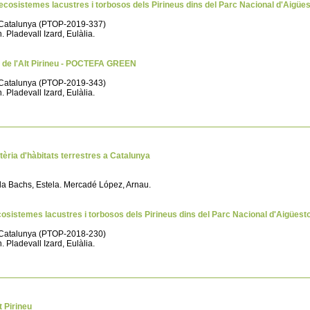
s ecosistemes lacustres i torbosos dels Pirineus dins del Parc Nacional d'Aigüe
de Catalunya (PTOP-2019-337)
 Pladevall Izard, Eulàlia.
l de l'Alt Pirineu - POCTEFA GREEN
de Catalunya (PTOP-2019-343)
 Pladevall Izard, Eulàlia.
tèria d'hàbitats terrestres a Catalunya
 Illa Bachs, Estela. Mercadé López, Arnau.
ecosistemes lacustres i torbosos dels Pirineus dins del Parc Nacional d'Aigüest
de Catalunya (PTOP-2018-230)
 Pladevall Izard, Eulàlia.
t Pirineu