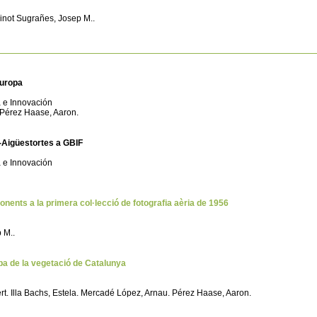
Ninot Sugrañes, Josep M..
Europa
a e Innovación
 Pérez Haase, Aaron.
-Aigüestortes a GBIF
a e Innovación
nents a la primera col·lecció de fotografia aèria de 1956
 M..
mapa de la vegetació de Catalunya
bert. Illa Bachs, Estela. Mercadé López, Arnau. Pérez Haase, Aaron.