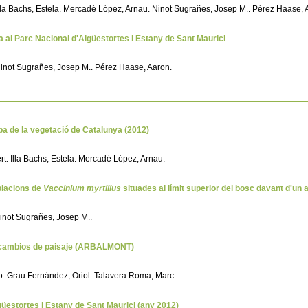
. Illa Bachs, Estela. Mercadé López, Arnau. Ninot Sugrañes, Josep M.. Pérez Haase, 
a al Parc Nacional d'Aigüestortes i Estany de Sant Maurici
 Ninot Sugrañes, Josep M.. Pérez Haase, Aaron.
mapa de la vegetació de Catalunya (2012)
ert. Illa Bachs, Estela. Mercadé López, Arnau.
blacions de
Vaccinium myrtillus
situades al límit superior del bosc davant d'u
Ninot Sugrañes, Josep M..
os cambios de paisaje (ARBALMONT)
ro. Grau Fernández, Oriol. Talavera Roma, Marc.
üestortes i Estany de Sant Maurici (any 2012)