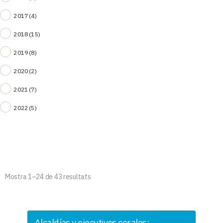
2017
(4)
2018
(15)
2019
(8)
2020
(2)
2021
(7)
2022
(5)
Mostra 1–24 de 43 resultats
Alcaldías y ejecutivos corales: