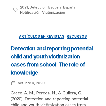
2021
,
Detección
,
Escuela
,
España
,
Etiquetas
Notificación
,
Victimización
Categorías
ARTÍCULOS EN REVISTAS
RECURSOS
Detection and reporting potential
child and youth victimization
cases from school: The role of
knowledge.
octubre 4, 2020
Fecha
de
Greco, A. M., Pereda, N., & Guilera, G.
la
entrada
(2020). Detection and reporting potential
child and youth victimization cases from