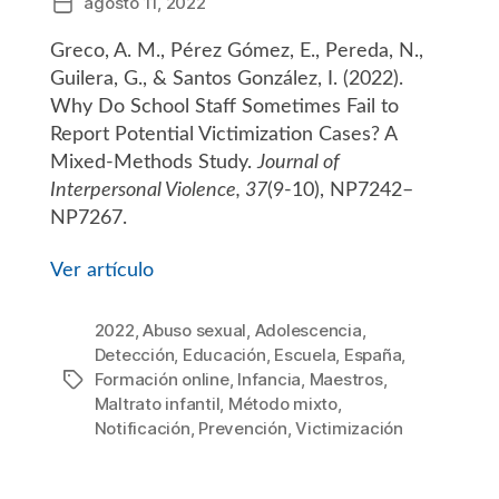
agosto 11, 2022
Fecha
de
Greco, A. M., Pérez Gómez, E., Pereda, N.,
la
entrada
Guilera, G., & Santos González, I. (2022).
Why Do School Staff Sometimes Fail to
Report Potential Victimization Cases? A
Mixed-Methods Study.
Journal of
Interpersonal Violence, 37
(9-10), NP7242–
NP7267.
Ver artículo
2022
,
Abuso sexual
,
Adolescencia
,
Detección
,
Educación
,
Escuela
,
España
,
Formación online
,
Infancia
,
Maestros
,
Etiquetas
Maltrato infantil
,
Método mixto
,
Notificación
,
Prevención
,
Victimización