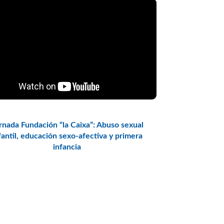
rnada Fundación “la Caixa”: Abuso sexual
fantil, educación sexo-afectiva y primera
infancia