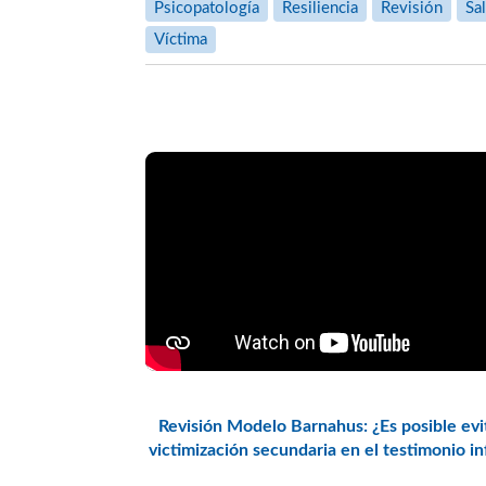
Psicopatología
Resiliencia
Revisión
Sa
Víctima
Revisión Modelo Barnahus: ¿Es posible evit
victimización secundaria en el testimonio in