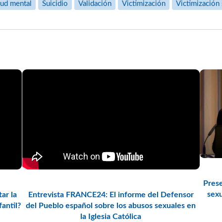
lud mental
Suicidio
Validación
Victimización
Victimización
Prese
sexu
ar la
Entrevista FRANCE24: El informe del Defensor
fantil?
del Pueblo español sobre los abusos sexuales en
la Iglesia Católica