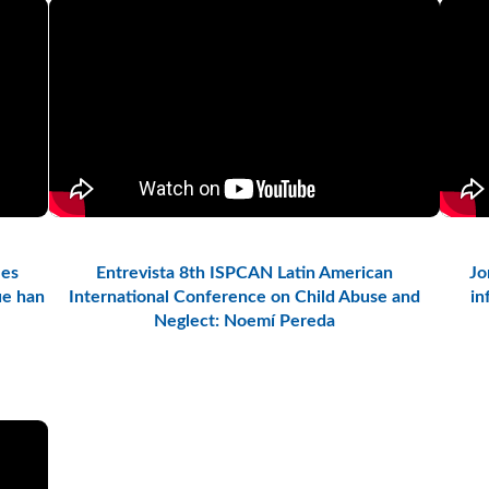
les
Entrevista 8th ISPCAN Latin American
Jo
ue han
International Conference on Child Abuse and
in
Neglect: Noemí Pereda