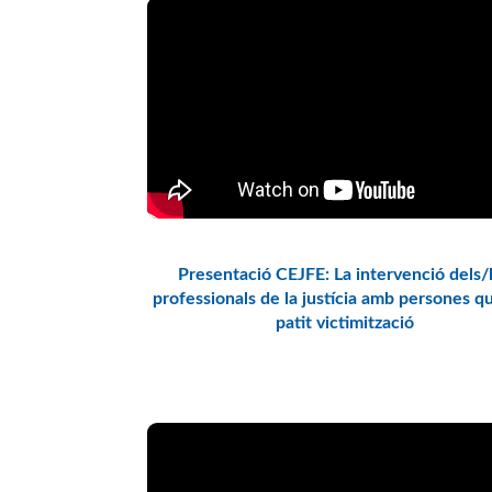
Presentació CEJFE: La intervenció dels/
professionals de la justícia amb persones q
patit victimització