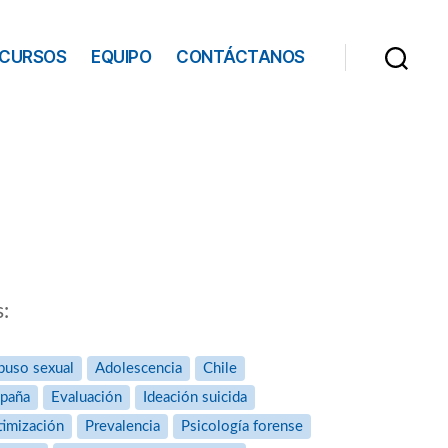
ECURSOS
EQUIPO
CONTÁCTANOS
s:
buso sexual
Adolescencia
Chile
paña
Evaluación
Ideación suicida
timización
Prevalencia
Psicología forense