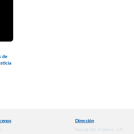
s de
stícia
cenos
Dirección
es
Passeig Vall d’Hebron, 171