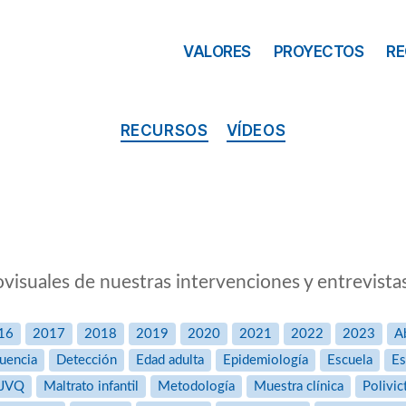
VALORES
PROYECTOS
R
RECURSOS
VÍDEOS
visuales de nuestras intervenciones y entrevista
16
2017
2018
2019
2020
2021
2022
2023
A
uencia
Detección
Edad adulta
Epidemiología
Escuela
Es
JVQ
Maltrato infantil
Metodología
Muestra clínica
Polivic