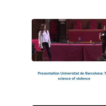
Presentation Universitat de Barcelona: 
science of violence