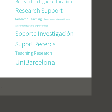
Research in higher education
Research Support
Research Teaching
Revisions sistematiques
Sistematitzacio d’experiencies
Soporte Investigación
Suport Recerca
Teaching Research
UniBarcelona
C
.