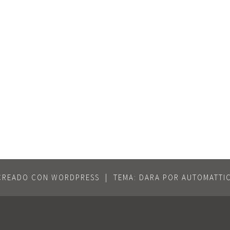
CREADO CON WORDPRESS
|
TEMA: DARA POR
AUTOMATTI