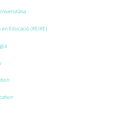
niversitària
a en Educació (REIRE)
gía
w
ation
cation