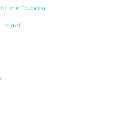
in Higher Education
h Journal
h
w