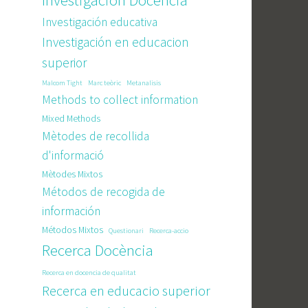
Investigación educativa
Investigación en educacion
superior
Malcom Tight
Marc teòric
Metanalisis
Methods to collect information
Mixed Methods
Mètodes de recollida
d'informació
Mètodes Mixtos
Métodos de recogida de
información
Métodos Mixtos
Questionari
Recerca-accio
Recerca Docència
Recerca en docencia de qualitat
Recerca en educacio superior