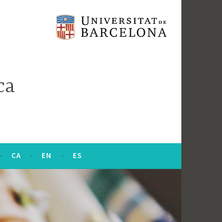
ca
CA
EN
ES