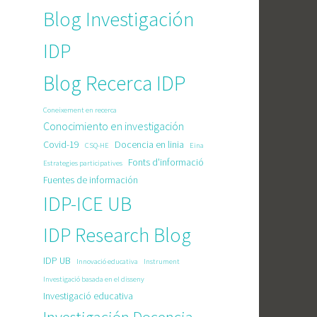
Blog Investigación
IDP
Blog Recerca IDP
Coneixement en recerca
Conocimiento en investigación
Covid-19
Docencia en linia
CSQ-HE
Eina
Fonts d'informació
Estrategies participatives
Fuentes de información
IDP-ICE UB
IDP Research Blog
IDP UB
Innovació educativa
Instrument
Investigació basada en el disseny
Investigació educativa
Investigación Docencia