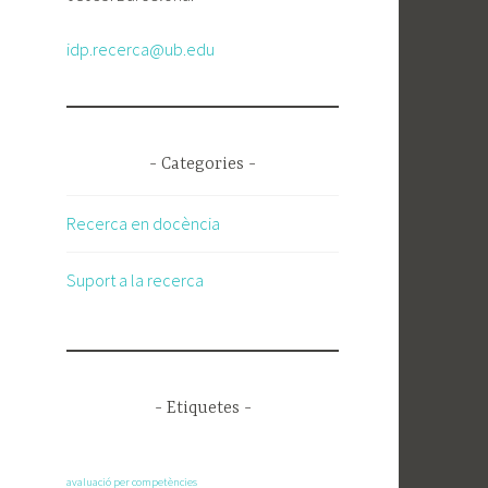
idp.recerca@ub.edu
- Categories -
Recerca en docència
Suport a la recerca
- Etiquetes -
avaluació per competències