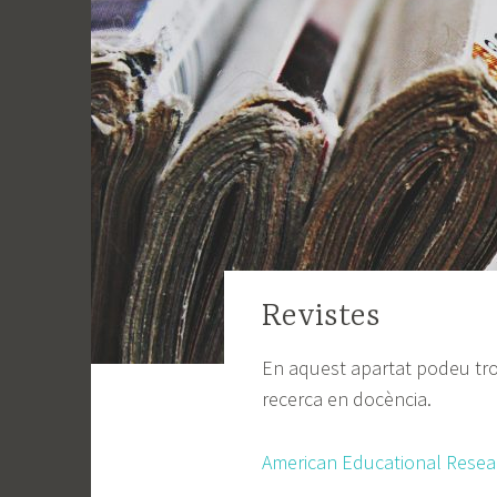
Revistes
En aquest apartat podeu troba
recerca en docència.
American Educational Resea