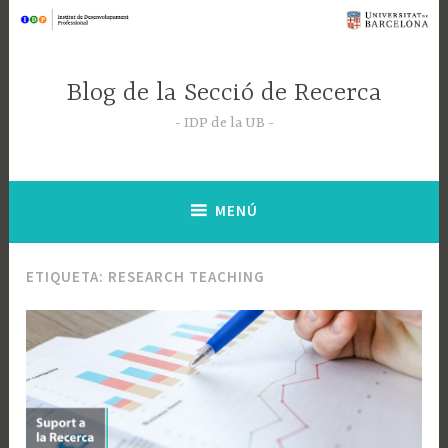
Saltar
al
contenido
Blog de la Secció de Recerca
IDP de la UB
MENÚ
ETIQUETA:
RESEARCH TEACHING