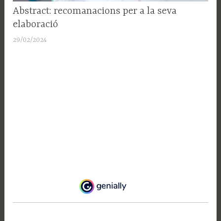
SUPORT
Abstract: recomanacions per a la seva
A LA
elaboració
RECERCA
29/02/2024
A
d
m
i
n