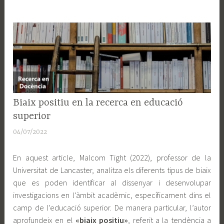
RECERCA
Biaix positiu en la recerca en educació
EN
superior
DOCÈNCIA
04/07/2022
A
d
En aquest article, Malcom Tight (2022), professor de la
m
Universitat de Lancaster, analitza els diferents tipus de biaix
i
que es poden identificar al dissenyar i desenvolupar
n
investigacions en l’àmbit acadèmic, específicament dins el
camp de l’educació superior. De manera particular, l’autor
aprofundeix en el
«biaix positiu»
, referit a la tendència a