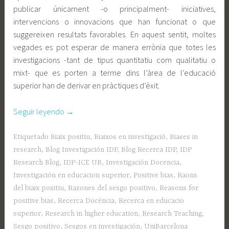
publicar únicament -o principalment- iniciatives,
intervencions o innovacions que han funcionat o que
suggereixen resultats favorables. En aquest sentit, moltes
vegades es pot esperar de manera errònia que totes les
investigacions -tant de tipus quantitatiu com qualitatiu o
mixt- que es porten a terme dins l’àrea de l’educació
superior han de derivar en pràctiques d’èxit.
«Biaix
Seguir leyendo
→
positiu
en
Etiquetado
Biaix positiu
,
Biaixos en investigació
,
Biases in
la
research
,
Blog Investigación IDP
,
Blog Recerca IDP
,
IDP
recerca
Research Blog
,
IDP-ICE UB
,
Investigación Docencia
,
en
Investigación en educacion superior
,
Positive bias
,
Raons
educació
del biaix positiu
,
Razones del sesgo positivo
,
Reasons for
superior»
positive bias
,
Recerca Docència
,
Recerca en educacio
superior
,
Research in higher education
,
Research Teaching
,
Sesgo positivo
,
Sesgos en investigación
,
UniBarcelona