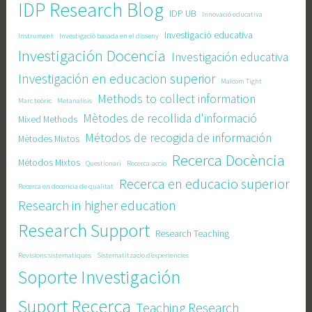
IDP Research Blog
IDP UB
Innovació educativa
Investigació educativa
Instrument
Investigació basada en el disseny
Investigación Docencia
Investigación educativa
Investigación en educacion superior
Malcom Tight
Methods to collect information
Marc teòric
Metanalisis
Mètodes de recollida d'informació
Mixed Methods
Métodos de recogida de información
Mètodes Mixtos
Recerca Docència
Métodos Mixtos
Questionari
Recerca-accio
Recerca en educacio superior
Recerca en docencia de qualitat
Research in higher education
Research Support
Research Teaching
Revisions sistematiques
Sistematitzacio d’experiencies
Soporte Investigación
Suport Recerca
Teaching Research