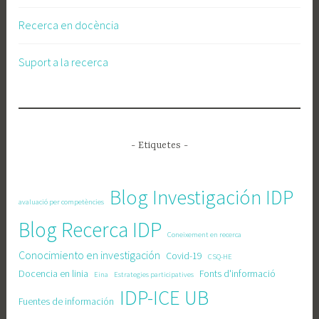
Recerca en docència
Suport a la recerca
- Etiquetes -
Blog Investigación IDP
avaluació per competències
Blog Recerca IDP
Coneixement en recerca
Conocimiento en investigación
Covid-19
CSQ-HE
Docencia en linia
Fonts d'informació
Eina
Estrategies participatives
IDP-ICE UB
Fuentes de información