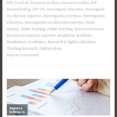
l’aprenentatge
IDP
,
Covid-19
,
Docencia en línea
,
Docencia en linia
,
IDP
online
Research Blog
,
IDP UB
,
Investigació educativa
,
Investigació
en
en educació superior
,
Investigación Docencia
,
Investigación
temps
educativa
,
Investigación en educacion superior
,
Math
de
ansiety
,
Online learning
,
Online teaching
,
Recerca Docència
,
pandèmia»
Recerca en educacio superior
,
Rendiment acadèmic
,
Rendimiento académico
,
Research in higher education
,
Teaching Research
,
UniBarcelona
Deja un comentario