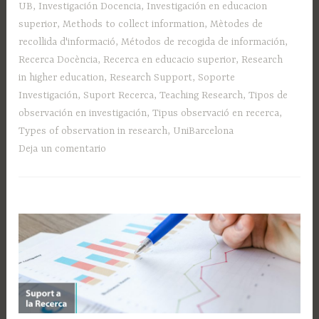
UB
,
Investigación Docencia
,
Investigación en educacion
superior
,
Methods to collect information
,
Mètodes de
recollida d'informació
,
Métodos de recogida de información
,
Recerca Docència
,
Recerca en educacio superior
,
Research
in higher education
,
Research Support
,
Soporte
Investigación
,
Suport Recerca
,
Teaching Research
,
Tipos de
observación en investigación
,
Tipus observació en recerca
,
Types of observation in research
,
UniBarcelona
Deja un comentario