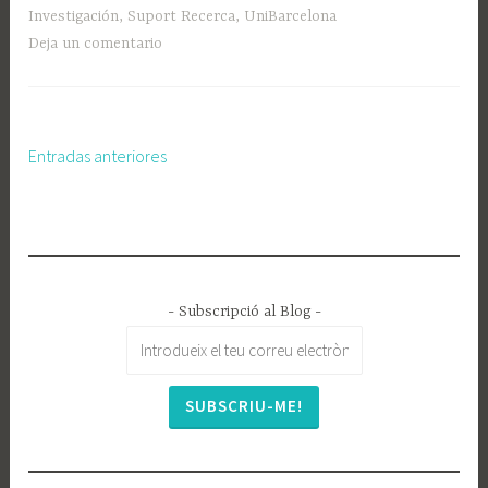
Investigación
,
Suport Recerca
,
UniBarcelona
Deja un comentario
Entradas anteriores
Navegación
de
entradas
- Subscripció al Blog -