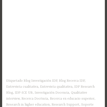
Etiquetado
Blog Investigación IDP
,
Blog Recerca IDP
,
Entrevista cualitativa
,
Entrevista qualitativa
,
IDP Research
Blog
,
IDP-ICE UB
,
Investigación Docencia
,
Qualitative
interview
,
Recerca Docència
,
Recerca en educacio superior
,
Research in higher education
,
Research Support
,
Soporte