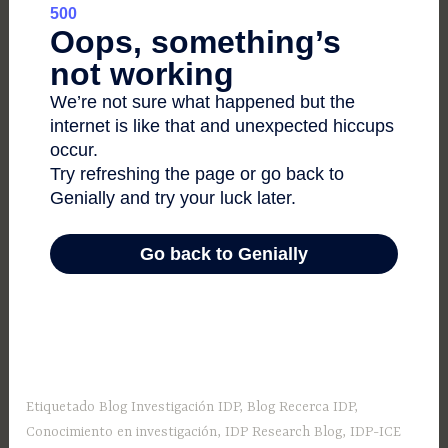
Etiquetado
Blog Investigación IDP
,
Blog Recerca IDP
,
Conocimiento en investigación
,
IDP Research Blog
,
IDP-ICE