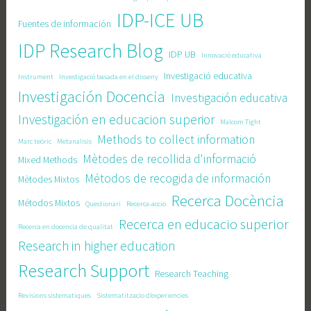
IDP-ICE UB
Fuentes de información
IDP Research Blog
IDP UB
Innovació educativa
Investigació educativa
Instrument
Investigació basada en el disseny
Investigación Docencia
Investigación educativa
Investigación en educacion superior
Malcom Tight
Methods to collect information
Marc teòric
Metanalisis
Mètodes de recollida d'informació
Mixed Methods
Métodos de recogida de información
Mètodes Mixtos
Recerca Docència
Métodos Mixtos
Questionari
Recerca-accio
Recerca en educacio superior
Recerca en docencia de qualitat
Research in higher education
Research Support
Research Teaching
Revisions sistematiques
Sistematitzacio d’experiencies