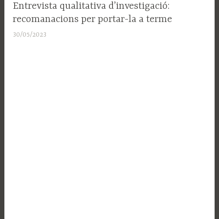
SUPORT
Entrevista qualitativa d’investigació:
A LA
recomanacions per portar-la a terme
RECERCA
30/05/2023
A
d
m
i
n