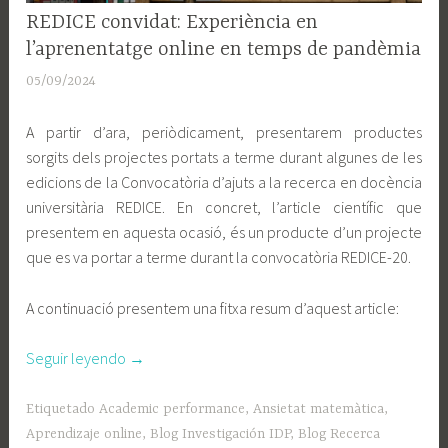
RECERCA
REDICE convidat: Experiència en
EN
l’aprenentatge online en temps de pandèmia
DOCÈNCIA
05/09/2024
A
d
A partir d’ara, periòdicament, presentarem productes
m
sorgits dels projectes portats a terme durant algunes de les
i
edicions de la Convocatòria d’ajuts a la recerca en docència
n
universitària REDICE. En concret, l’article científic que
presentem en aquesta ocasió, és un producte d’un projecte
que es va portar a terme durant la convocatòria REDICE-20.
A continuació presentem una fitxa resum d’aquest article:
«REDICE
Seguir leyendo
→
convidat:
Experiència
Etiquetado
Academic performance
,
Ansietat matemàtica
,
en
Aprendizaje online
,
Blog Investigación IDP
,
Blog Recerca