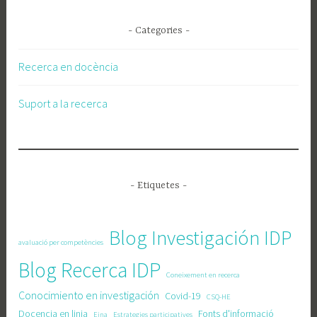
- Categories -
Recerca en docència
Suport a la recerca
- Etiquetes -
Blog Investigación IDP
avaluació per competències
Blog Recerca IDP
Coneixement en recerca
Conocimiento en investigación
Covid-19
CSQ-HE
Docencia en linia
Fonts d'informació
Eina
Estrategies participatives