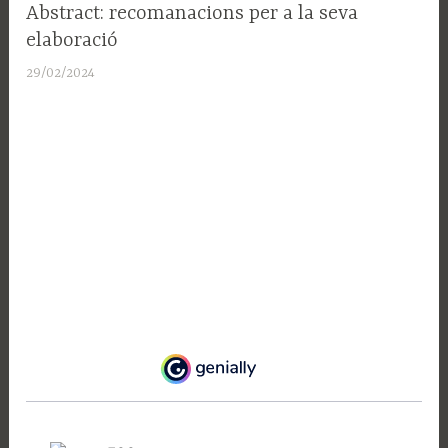
SUPORT
Abstract: recomanacions per a la seva
A LA
elaboració
RECERCA
29/02/2024
A
d
m
i
n