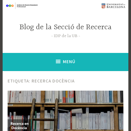
Saltar
al
contenido
Blog de la Secció de Recerca
IDP de la UB
MENÚ
ETIQUETA:
RECERCA DOCÈNCIA