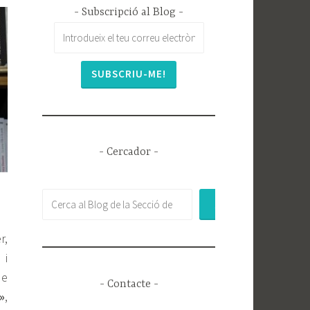
- Subscripció al Blog -
- Cercador -
Buscar
r,
 i
de
- Contacte -
»
,