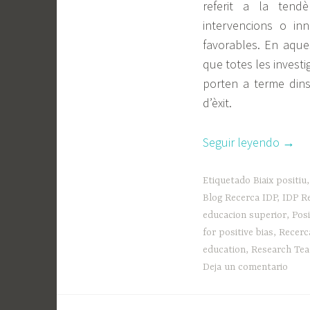
referit a la tendè
i
intervencions o in
n
favorables. En aque
que totes les investi
porten a terme dins
d’èxit.
«Biaix
Seguir leyendo
→
posit
en
Etiquetado
Biaix positiu
la
Blog Recerca IDP
,
IDP R
educacion superior
,
Posi
recer
for positive bias
,
Recerc
en
education
,
Research Tea
educ
Deja un comentario
super