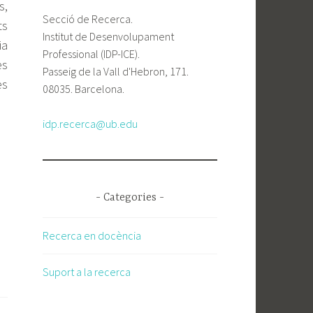
s,
Secció de Recerca.
ts
Institut de Desenvolupament
ia
Professional (IDP-ICE).
es
Passeig de la Vall d'Hebron, 171.
es
08035. Barcelona.
idp.recerca@ub.edu
- Categories -
Recerca en docència
Suport a la recerca