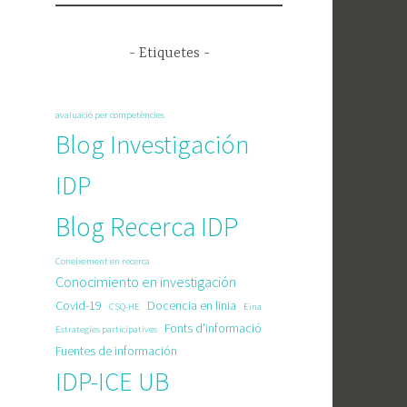
- Etiquetes -
avaluació per competències
Blog Investigación
IDP
Blog Recerca IDP
Coneixement en recerca
Conocimiento en investigación
Covid-19
Docencia en linia
CSQ-HE
Eina
Fonts d'informació
Estrategies participatives
Fuentes de información
IDP-ICE UB