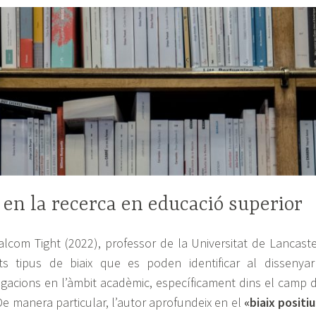
u en la recerca en educació superior
alcom Tight (2022), professor de la Universitat de Lancaste
nts tipus de biaix que es poden identificar al dissenyar
igacions en l’àmbit acadèmic, específicament dins el camp 
De manera particular, l’autor aprofundeix en el
«biaix positiu