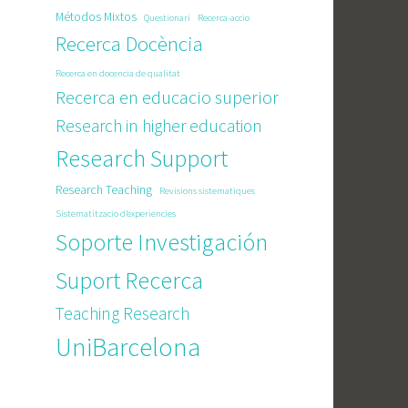
Métodos Mixtos
Questionari
Recerca-accio
Recerca Docència
Recerca en docencia de qualitat
Recerca en educacio superior
Research in higher education
Research Support
Research Teaching
Revisions sistematiques
Sistematitzacio d’experiencies
Soporte Investigación
Suport Recerca
Teaching Research
UniBarcelona