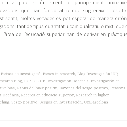
ncia a publicar únicament -o principalment- iniciative
novacions que han funcionat o que suggereixen resulta
st sentit, moltes vegades es pot esperar de manera erròn
gacions -tant de tipus quantitatiu com qualitatiu o mixt- que 
 l’àrea de l’educació superior han de derivar en pràctiqu
iu
,
Biaixos en investigació
,
Biases in research
,
Blog Investigación IDP
,
esearch Blog
,
IDP-ICE UB
,
Investigación Docencia
,
Investigación en
tive bias
,
Raons del biaix positiu
,
Razones del sesgo positivo
,
Reasons
ca
a Docència
,
Recerca en educacio superior
,
Research in higher
ching
,
Sesgo positivo
,
Sesgos en investigación
,
UniBarcelona
ació
ior»