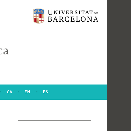
ca
CA
EN
ES