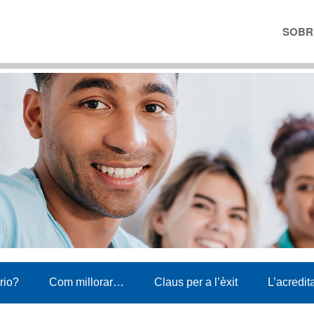
SOBRE
trio?
Com millorar…
Claus per a l’èxit
L’acredit