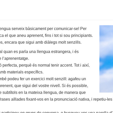
llengua serveix bàsicament per comunicar-se! Per
el que aneu aprenent, fins i tot si sou principiants.
, encara que sigui amb diàlegs molt senzills.
l quan es parla una llengua estrangera, i és
e l’aprenentatge.
perfecta, perquè és normal tenir accent. Tot i així,
mb materials específics.
també podeu fer un exercici molt senzill: agafeu un
enent, que sigui del vostre nivell. Si és possible,
e subtítols en la mateixa llengua, de manera que
rases aïllades fixant-vos en la pronunciació nativa, i repetiu-les
eu: participeu en grups de conversa, o busqueu-vos una parella d