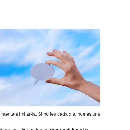
 intentant imitar-la. Si ho feu cada dia, només uns
’intercanvi. Ho podeu fer
presencialment o