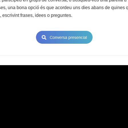
erses, una bona opció és que acordeu uns dies abans de quines qü
 escrivint frases, idees o preguntes.