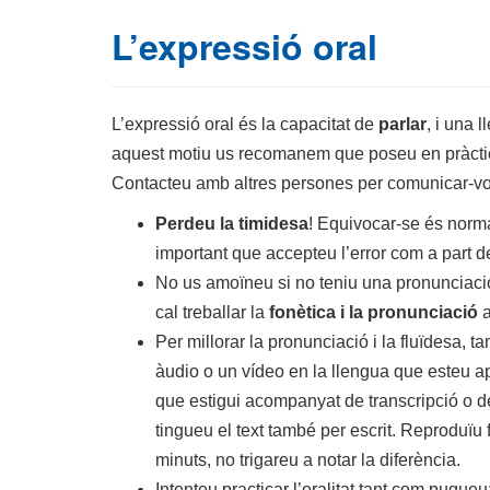
L’expressió oral
L’expressió oral és la capacitat de
parlar
, i una 
aquest motiu us recomanem que poseu en pràctica 
Contacteu amb altres persones per comunicar-vos
Perdeu la timidesa
! Equivocar-se és norma
important que accepteu l’error com a part d
No us amoïneu si no teniu una pronunciació 
cal treballar la
fonètica i la pronunciació
a
Per millorar la pronunciació i la fluïdesa, 
àudio o un vídeo en la llengua que esteu apr
que estigui acompanyat de transcripció o d
tingueu el text també per escrit. Reproduïu f
minuts, no trigareu a notar la diferència.
Intenteu practicar l’oralitat tant com pugu