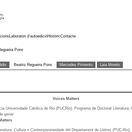
cions
Laboratori d’autoedició
Històric
Contacte
Regueira Pons
idis
Beatriz Regueira Pons
Mercedes Pimiento
Laia Moreto
Voices Matters
cia Universidade Católica de Rio (PUCRio), Programa de Doctorat Literatura,
de gener
Matters
teratura, Cultura e Contemporaneidade
del Departament de Lletres (PUC-Rio), v