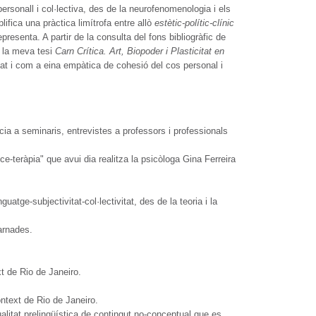
ó personall i col·lectiva, des de la neurofenomenologia i els
lifica una pràctica limítrofa entre allò
estètic-polític-clínic
resenta. A partir de la consulta del fons bibliogràfic de
e la meva tesi
Carn Crítica. Art, Biopoder i Plasticitat en
tuat i com a eina empàtica de cohesió del cos personal i
ia a seminaris, entrevistes a professors i professionals
e-teràpia" que avui dia realitza la psicòloga Gina Ferreira
tge-subjectivitat-col·lectivitat, des de la teoria i la
carnades.
ext de Rio de Janeiro.
ontext de Rio de Janeiro.
alitat prelingüística de contingut no-conceptual que es