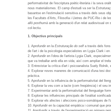
performativitat de l'escriptura poètic-literària i la seva or
nous materialismes. El camp d'estudi va ser la
Estruturaç
basantse en l'estimulació sensitiva a través dels seus obje
les Facultats d’Arts, Filosofia i Lletres de PUC-Rio i de l
allò posthumà
amb la generació d'un relat audiovisual on s
col·lectiu.
1. Objectius principals
1. Aprofundir en la
Estruturação do self
a través dels fons
de l'art i de la psicologia especialistes en Lygia Clark i 
2. Aprofundir en l'obra de l'artista Lygia Clark, especialmen
que va treballar amb ella en vida; així com ampliar el treb
3. Entrevistar la crítica d'art i psicoanalista Suely Rolnik
4. Explorar noves maneres de comunicació d'una tesi doctora
pràctica.
5. Aprofundir en la influència de la performativitat del lle
6. Explorar la veu com a tacte (com freqüència) i el seu i
7. Experimentar amb la performativitat del llenguatge formal
8. Explorar les influències principals de l'oralitat sonifica
9. Explorar els afectes i afeccions psico-somàtiques de l'o
10. Aprofundir en la capacitat empàtica i comunal que prod
11. Aprofundir a través de l'experimentació en primera pers