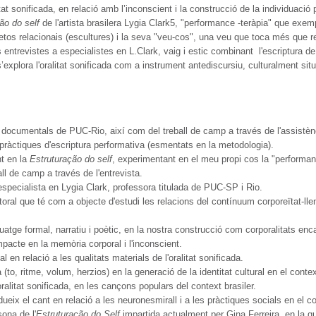
alitat sonificada, en relació amb l’inconscient i la construcció de la individuaci
ão do self
de l'artista brasilera Lygia Clark5, "performance -teràpia" que exemp
tos relacionais (escultures) i la seva "veu-cos", una veu que toca més que rep
es entrevistes a especialistes en L.Clark, vaig i estic combinant l'escriptura d
’explora l'oralitat sonificada com a instrument antediscursiu, culturalment si
 documentals de PUC-Rio, així com del treball de camp a través de l'assistènc
en pràctiques d'escriptura performativa (esmentats en la metodologia).
t en la
Estruturação do self
, experimentant en el meu propi cos la "performanc
all de camp a través de l'entrevista.
, especialista en Lygia Clark, professora titulada de PUC-SP i Rio.
l que té com a objecte d'estudi les relacions del contínuum corporeïtat-llengua
nguatge formal, narratiu i poètic, en la nostra construcció com corporalitats en
mpacte en la memòria corporal i l'inconscient.
 en relació a les qualitats materials de l'oralitat sonificada.
da (to, ritme, volum, herzios) en la generació de la identitat cultural en el cont
ralitat sonificada, en les cançons populars del context brasiler.
ueix el cant en relació a les neuronesmirall i a les pràctiques socials en el c
ona de l'
Estruturação do Self
impartida actualment per Gina Ferreira, en la qu