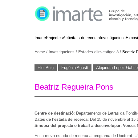
Imarte
Projectes
Activitats de recerca
Investigacions
Exposi
Home
/
Investigacions
/
Estades d’investigació
/
Beatriz 
Eloi Puig
Eugènia Agustí
Alejandra López Gabriel
Beatriz Regueira Pons
Centre de destinació
: Departamento de Letras da Pontifí
Dates de l'estada de recerca:
Del 15 de novembre al 15 
Sinopsi del projecte o treball a desenvolupar: Voices 
En la meva estada de recerca al programa de Doctorat L
i