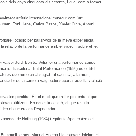
sicals dels anys cinquanta als setanta, i que, com a format
moviment artístic internacional conegut com “art
Gubern, Toni Llena, Carlos Pazos, Xavier Olivé, Antoni
profitaré l’ocasió per parlar-vos de la meva experiència
la relació de la performance amb el vídeo, i sobre el fet
r va ser Jordi Benito. Volia fer una performance sense
mànic. Barcelona Brutal Performance (1980) és el títol
fores que remeten al sagrat, al sacrifici, a la mort;
stanciador de la càmera vaig poder suportar aquella violació
seva temporalitat. És el medi que millor presenta el que
estaven utilitzant. En aquesta ocasió, el que resulta
ídeo el que crearia l’espectador.
'Avançada de Nothung (1984) i Epifania Apoteòsica del
. En aquell temps, Manuel Huerga i jo estàvem iniciant el