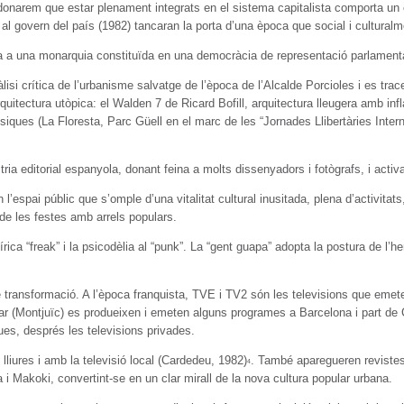
adonarem que estar plenament integrats en el sistema capitalista comporta 
l govern del país (1982) tancaran la porta d’una època que social i culturalment
a a una monarquia constituïda en una democràcia de representació parlamentàr
si crítica de l’urbanisme salvatge de l’època de l’Alcalde Porcioles i es trac
itectura utòpica: el Walden 7 de Ricard Bofill, arquitectura lleugera amb infla
ques (La Floresta, Parc Güell en el marc de les “Jornades Llibertàries Intern
ia editorial espanyola, donant feina a molts dissenyadors i fotògrafs, i activant
l’espai públic que s’omple d’una vitalitat cultural inusitada, plena d’activita
 de les festes amb arrels populars.
rica “freak” i la psicodèlia al “punk”. La “gent guapa” adopta la postura de l’
transformació. A l’època franquista, TVE i TV2 són les televisions que emete
ar (Montjuïc) es produeixen i emeten alguns programes a Barcelona i part d
es, després les televisions privades.
lliures i amb la televisió local (Cardedeu, 1982)
. També aparegueren revistes
4
 i Makoki, convertint-se en un clar mirall de la nova cultura popular urbana.