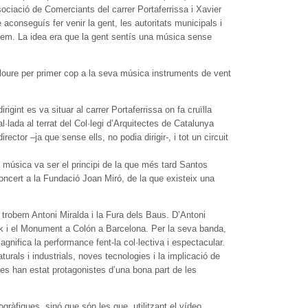
ciació de Comerciants del carrer Portaferrissa i Xavier
aconseguís fer venir la gent, les autoritats municipals i
ríem. La idea era que la gent sentís una música sense
cloure per primer cop a la seva música instruments de vent
igint es va situar al carrer Portaferrissa on fa cruïlla
al·lada al terrat del Col·legi d’Arquitectes de Catalunya
ector –ja que sense ells, no podia dirigir-, i tot un circuit
a música va ser el principi de la que més tard Santos
ncert a la Fundació Joan Miró, de la que existeix una
 trobem Antoni Miralda i la Fura dels Baus. D’Antoni
ork i el Monument a Colón a Barcelona. Per la seva banda,
gnifica la performance fent-la col·lectiva i espectacular.
rals i industrials, noves tecnologies i la implicació de
tes han estat protagonistes d’una bona part de les
ràfiques, sinó que són les que, utilitzant el vídeo,