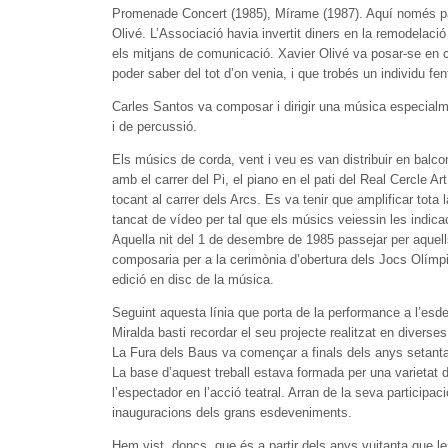
Promenade Concert (1985), Mírame (1987). Aquí només parl
Olivé. L’Associació havia invertit diners en la remodelació
els mitjans de comunicació. Xavier Olivé va posar-se en c
poder saber del tot d’on venia, i que trobés un individu fent
Carles Santos va composar i dirigir una música especialme
i de percussió.
Els músics de corda, vent i veu es van distribuir en balcons
amb el carrer del Pi, el piano en el pati del Real Cercle Art
tocant al carrer dels Arcs. Es va tenir que amplificar tota 
tancat de vídeo per tal que els músics veiessin les indic
Aquella nit del 1 de desembre de 1985 passejar per aquells
composaria per a la cerimònia d’obertura dels Jocs Olímpi
edició en disc de la música.
Seguint aquesta línia que porta de la performance a l’esd
Miralda basti recordar el seu projecte realitzat en diver
La Fura dels Baus va començar a finals dels anys setanta a
La base d’aquest treball estava formada per una varietat d
l’espectador en l’acció teatral. Arran de la seva particip
inauguracions dels grans esdeveniments.
Hem vist, doncs, que és a partir dels anys vuitanta que le