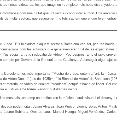
artistes i nous videastes, les que imaginen i completen els nous dissenyadors 
mostrar-se com una ciutat que vol seduir i conquistar el món. Una ambició q
ls de molts sectors, que segurament no tots sabíem que el que fèiem entrava 
 vídeo”. Els iniciadors d’aquest sector a Barcelona van ser, per una banda, la g
enominacions com les activitats que generaven eren fruit de les expectatives c
l’ús social, artístic i educatiu del vídeo
. Poc després, amb el ràpid creixeme
11
compte pel Govern de la Generalitat de Catalunya. Aconseguir algun ajut per 
a Barcelona, les més importants: “Mostra de vídeo, entorn a l’art, la música, la
tra de Vídeo Dansa” (des del 1985)
, “1a Biennal de Vídeo” de Barcelona (198
12
tzar material de vídeo de qualitat “broadcast” perquè s’havia de llogar. Cal 
va el virtuosisme formal –sovint buit d’altres valors.
s musicals, un camp on conflueixen la música, l’audiovisual i el disseny, i 
a dècada podem citar: Julián Álvarez, Joan Pueyo, Llorenç Soler, Antoni Mira
sa, Jaume Subirana, Orestes Lara, Manuel Huerga, Miguel Fernández, Carles C