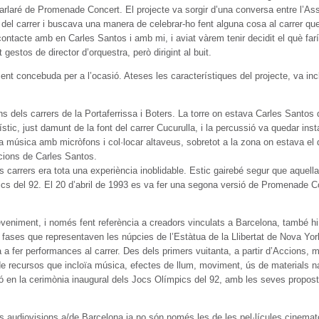
aré de Promenade Concert. El projecte va sorgir d’una conversa entre l’Asso
 del carrer i buscava una manera de celebrar-ho fent alguna cosa al carrer que 
ontacte amb en Carles Santos i amb mi, i aviat vàrem tenir decidit el què fa
 gestos de director d’orquestra, però dirigint al buit.
nt concebuda per a l’ocasió. Ateses les característiques del projecte, va in
 dels carrers de la Portaferrissa i Boters. La torre on estava Carles Santos dir
ístic, just damunt de la font del carrer Cucurulla, i la percussió va quedar inst
la música amb micròfons i col·locar altaveus, sobretot a la zona on estava el dir
acions de Carles Santos.
 carrers era tota una experiència inoblidable. Estic gairebé segur que aquell
cs del 92. El 20 d’abril de 1993 es va fer una segona versió de Promenade Co
eveniment, i només fent referència a creadors vinculats a Barcelona, també hi
ses fases que representaven les núpcies de l’Estàtua de la Llibertat de Nova Y
 fer performances al carrer. Des dels primers vuitanta, a partir d’Accions, ma
e recursos que incloïa música, efectes de llum, moviment, ús de materials natu
ació en la cerimònia inaugural dels Jocs Olímpics del 92, amb les seves propos
s audiovisions a/de Barcelona ja no són només les de les pel·lícules cinematog