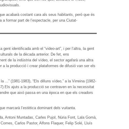
audiovisuals.
ue acabarà costant cara als seus habitants, però que és
a formar part de l’espectacle, per una Ciutat-
ent identificada amb el “video-art”, i per l’altra, la gent
ulturals de la dècada anterior. De fet, ens
nt de la indústria del vídeo, el sector agafarà una altra
a la producció i crear plataformes de difusió van ser els
 ...” (1981-1983), “Els dilluns vídeo,” a la Virreina (1982-
7).Els ajuts a la producció se centraven en la necessitat
entendre que això passa en una època en que els creadors
que marcarà l’estètica dominant dels vuitanta.
lda, Antoni Muntadas, Carles Pujol, Núria Font, Lala Gomà,
omes, Carlos Pastor, Alfons Flaquer, Felip Solé, Lluís