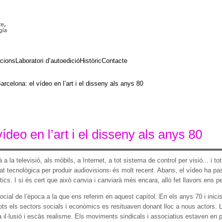
cions
Laboratori d’autoedició
Històric
Contacte
arcelona: el vídeo en l’art i el disseny als anys 80
ídeo en l’art i el disseny als anys 80
a la televisió, als mòbils, a Internet, a tot sistema de control per visió... i
tat tecnològica per produir audiovisions
és molt recent. Abans, el vídeo ha pa
1
stics. I si és cert que això canvia i canviarà més encara, allò fet llavors ens p
cial de l’època a la que ens referim en aquest capítol. En els anys 70 i inic
ots els sectors socials i econòmics es resituaven donant lloc a nous actors. 
ta il·lusió i escàs realisme. Els moviments sindicals i associatius estaven en