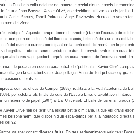
stiu, la Fundació volia celebrar de manera especial alguns canvis i remodelac
 festa a Joan Brossa i Xavier Olivé, que decidiren utilitzar tots els jardins i u
ar-hi Carles Santos, Tortell Poltrona i Ángel Pavlovsky. Huerga i jo vàrem fer 
untatge del vídeo.
 a “muntatges”. Aquests sempre tenen el caràcter (i també l’excusa) de celebr
ge es composa de: l’elecció del lloc i els espais, l’elecció dels artistes col·lab
’elecció del cuiner o cuinera participant en la confecció del menú i en la presenta
 videogràfica. Tots els seus muntatges estan dissenyats amb molta cura, té m
perquè aleshores vagi quedant sorprès en cada moment de l’esdeveniment. La t
mance, de posada en escena parateatral, de “pel·lícula”, Xavier Olivé compt
maquillatge i la caracterització, Josep Bagà i Anna de Tort pel disseny gràfic,
omposicions florals, etc.
presa, com és el cas de Camper (1985), realitzat a la Real Academia de Bell
986), per celebrar els finals de curs de l’Escola Eina; o aprofitaven l’interès 
a en un laberinto de papel (1987) al Bar Universal; El baile de los enamorados (
e Xavier Olivé han de tenir una escala petita o mitjana, ja que els grans esd
ts més personalment, que disposin d’un espai-temps per a la interacció directa 
es del 92.
s Santos va anar donant diversos fruits. En tres esdeveniments vaig tenir l’oca