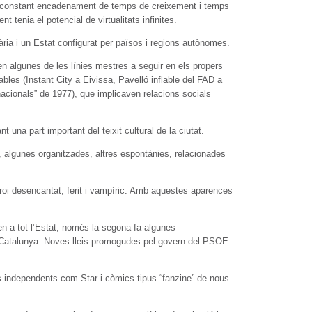
un constant encadenament de temps de creixement i temps
 tenia el potencial de virtualitats infinites.
ia i un Estat configurat per països i regions autònomes.
en algunes de les línies mestres a seguir en els propers
bles (Instant City a Eivissa, Pavelló inflable del FAD a
acionals” de 1977), que implicaven relacions socials
 una part important del teixit cultural de la ciutat.
ts, algunes organitzades, altres espontànies, relacionades
heroi desencantat, ferit i vampíric. Amb aquestes aparences
n a tot l’Estat, només la segona fa algunes
e Catalunya. Noves lleis promogudes pel govern del PSOE
 independents com Star i còmics tipus “fanzine” de nous