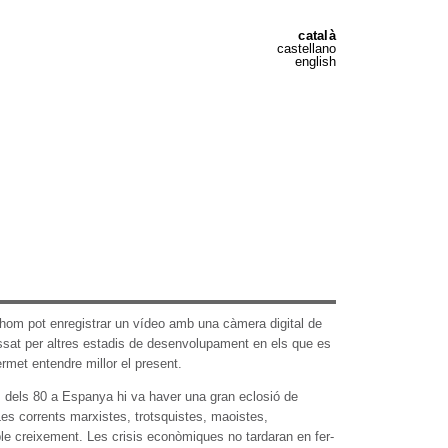
català
castellano
english
 tothom pot enregistrar un vídeo amb una càmera digital de
ssat per altres estadis de desenvolupament en els que es
ermet entendre millor el present.
is dels 80 a Espanya hi va haver una gran eclosió de
Les corrents marxistes, trotsquistes, maoistes,
 ple creixement. Les crisis econòmiques no tardaran en fer-