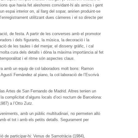
ions que havia fet aleshores convidant-hi als amics i gent
n espai interior on, al llarg del sopar, anirien produint-se
l’enregistrament utilitzant dues càmeres i el so directe per
ació, de festa. A partir de les converses amb el promotor
oradors i dels figurants, la música, la decoració i la
ció de les taules i del menjar, el disseny gràfic, i cal
olta cura dels detalls i dóna la màxima importància al fet
emporalitat i el ritme són aspectes claus.
ava amb un equip de col·laboradors molt bons: Ramon
 Agustí Fernández al piano, la col·laboració de l’Escrivà
as Artes de San Fernando de Madrid. Altres tenien un
i la complicitat d’alguns locals d’oci nocturn de Barcelona:
1987) a l’Otto Zutz.
eveniments, amb un públic multitudinari, no permeten allò
amb el tot i amb els petits detalls. Segurament per
sió de participar-hi: Venus de Samotràcia (1984),