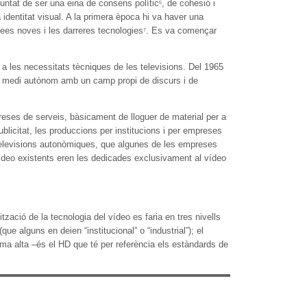
untat de ser una eina de consens polític
, de cohesió i
5
identitat visual. A la primera època hi va haver una
ees noves i les darreres tecnologies
. Es va començar
7
 a les necessitats tècniques de les televisions. Del 1965
un medi autònom amb un camp propi de discurs i de
eses de serveis, bàsicament de lloguer de material per a
licitat, les produccions per institucions i per empreses
s televisions autonòmiques, que algunes de les empreses
ídeo existents eren les dedicades exclusivament al vídeo
zació de la tecnologia del vídeo es faria en tres nivells
ue alguns en deien “institucional” o “industrial”); el
ma alta –és el HD que té per referència els estàndards de