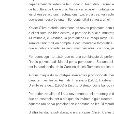
departament de vídeo de la Fundació Joan Miró i, aquell e
de la cultura de Barcelona. Van encarregar el muntatge de la
les diverses accions i actuacions. Entre d’altres, van actu
aconseguir després una millor continuïtat i vivesa en el m
Xavier Olivé preferia identificar les seves propostes com
o client surt una idea central, a partir de la qual el muntat
il·luminació, el vestuari, la perruqueria i el maquillatge, l
sempre tenir molt en compte la documentació fotogràfica i
que el públic convidat se senti molt ben atès i còmode, 
Per aconseguir tot això, que és una combinació de perfor
Ramis pel vestuari, Marcel per la perruqueria, Susana pel 
per la pastisseria, de la Carolina de les Rambles per les c
Alguns d’aquests muntatges eren actes promocionals d’em
caràcter més festiu: Animals Imaginaris (1985), Pastoral (1
Distrito esta de... (1986) a Distrito Distinto; Suite barroc
Per poder treballar bé i a la seva manera, els muntatges d
que és essencial per a ell: que els invitats siguin tracta
aquesta raó no va participar en els fastos de les Olimpíad
D’altra banda, la col·laboració entre Xavier Olivé i Carle