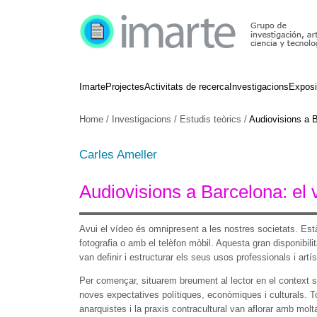
Imarte
Projectes
Activitats de recerca
Investigacions
Exposi
Home
/
Investigacions
/
Estudis teòrics
/
Audiovisions a B
Carles Ameller
Audiovisions a Barcelona: el v
Avui el vídeo és omnipresent a les nostres societats. Està 
fotografia o amb el telèfon mòbil. Aquesta gran disponibili
van definir i estructurar els seus usos professionals i artí
Per començar, situarem breument al lector en el context so
noves expectatives polítiques, econòmiques i culturals. T
anarquistes i la praxis contracultural van aflorar amb mol