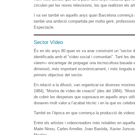
circulen per les noves televisions, les que realitzen els 
I va ser també en aquells anys quan Barcelona començà a 
també una ambició compartida per molta gent, professiona
Espectacle.
Sector Vídeo
És en els anys 80 quan es va anar construint un “sector del
identificada amb el “vídeo social i comunitari”. Tant les d
vàrem
encarregar de propagar una tecnocultura basada en 
10
dimensió, més important econòmicament, i més tinguda en 
primers objectius del sector.
En relació a la difusió, van organitzar-se diverses mostres 
1984), “Mostra de vídeo de creació” (des del 1984), “Mos
de cobrir les despeses que suposava en aquells anys utili
donaven molt valor a l’acabat tècnic i en la que es celebra
També es l’època en que comença la producció de videoclip
Entre els artistes i videocreadors més notables en aquell
Maite Ninou, Carles Ameller, Joan Bastida, Xavier Junco
Nicolau...