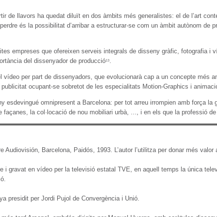
tir de llavors ha quedat diluït en dos àmbits més generalistes: el de l’art con
perdre és la possibilitat d’arribar a estructurar-se com un àmbit autònom de p
ites empreses que ofereixen serveis integrals de disseny gràfic, fotografia 
ortància del dissenyador de producció
.
13
el vídeo per part de dissenyadors, que evolucionarà cap a un concepte més am
en publicitat ocupant-se sobretot de les especialitats Motion-Graphics i animaci
esdevingué omnipresent a Barcelona: per tot arreu irrompien amb força la gràfic
de façanes, la col·locació de nou mobiliari urbà, ..., i en els que la professió
 Audiovisión, Barcelona, Paidós, 1993. L’autor l’utilitza per donar més valor a 
e i gravat en vídeo per la televisió estatal TVE, en aquell temps la única tel
ió.
a presidit per Jordi Pujol de Convergència i Unió.