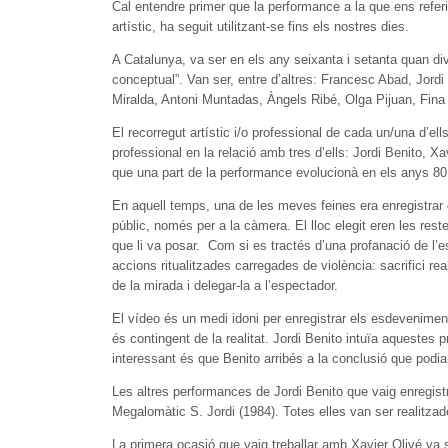
Cal entendre primer que la performance a la que ens referi
artístic, ha seguit utilitzant-se fins els nostres dies.
A Catalunya, va ser en els any seixanta i setanta quan div
conceptual”. Van ser, entre d’altres: Francesc Abad, Jordi
Miralda, Antoni Muntadas, Àngels Ribé, Olga Pijuan, Fina Mi
El recorregut artístic i/o professional de cada un/una d’ell
professional en la relació amb tres d’ells: Jordi Benito, 
que una part de la performance evolucionà en els anys 80
En aquell temps, una de les meves feines era enregistrar 
públic, només per a la càmera. El lloc elegit eren les re
que li va posar. Com si es tractés d’una profanació de l’es
accions ritualitzades carregades de violència: sacrifici re
de la mirada i delegar-la a l’espectador.
El vídeo és un medi idoni per enregistrar els esdeveniment
és contingent de la realitat. Jordi Benito intuïa aquestes 
interessant és que Benito arribés a la conclusió que podia
Les altres performances de Jordi Benito que vaig enregis
Megalomàtic S. Jordi (1984). Totes elles van ser realitza
La primera ocasió que vaig treballar amb Xavier Olivé va s