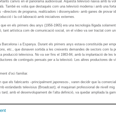
tants canvis en el panorama audiovisual. Aquesta televisió naixia amb la vol
atalà. També es volia que destaqués com una televisió moderna i amb una forta 
 –directors de programa, realitzadors i dissenyadors- amb ganes de provar id
roducció i la col·laboració amb iniciatives externes.
r que en els primers deu anys (1956-1965) era una tecnologia lligada solament
ó, tant artística com de comunicació social, on el vídeo va ser tractat com 
a Barcelona i a Espanya. Durant els primers anys estava constituïda per empr
ons, etc., que donaven sortida a les creixents demandes de sectors com la pub
b la producció televisiva. No va ser fins el 1983-84, amb la implantació de le
ctores de continguts pensats per a la televisió. Les altres productores de v
ent d’oci familiar.
 que els fabricants –principalment japonesos-, varen decidir que la comercialit
mb estàndards televisius (Broadcast); el maquinari professional de nivell mig (q
 tard, amb el desenvolupament de l’alta definició, va quedar ampliada la gam
ent