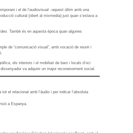
temporani i el de l’audiovisual –aquest últim amb una
roducció cultural (obert al mixmedia) just quan s’estava a
i vídeo. També és en aquesta època quan algunes
ple de “comunicació visual”, amb vocació de reunir i
ó.
a, els interiors i el mobiliari de bars i locals d’oci
 de dissenyador va adquirir un major reconeixement social.
tot el relacionat amb l’àudio i per indicar l’absoluta
evisió a Espanya.