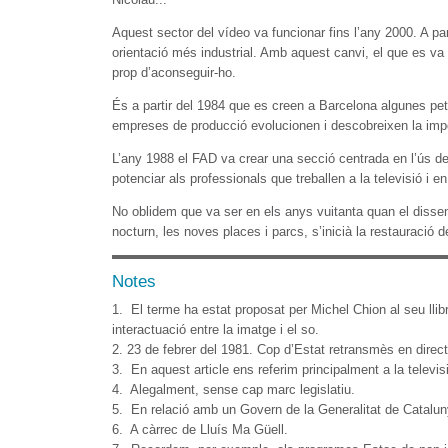
Aquest sector del vídeo va funcionar fins l’any 2000. A par
orientació més industrial. Amb aquest canvi, el que es va 
prop d’aconseguir-ho.
És a partir del 1984 que es creen a Barcelona algunes pet
empreses de producció evolucionen i descobreixen la imp
L’any 1988 el FAD va crear una secció centrada en l’ús d
potenciar als professionals que treballen a la televisió i 
No oblidem que va ser en els anys vuitanta quan el disseny 
nocturn, les noves places i parcs, s’inicià la restauració 
Notes
1. El terme ha estat proposat per Michel Chion al seu llibre
interactuació entre la imatge i el so.
2. 23 de febrer del 1981. Cop d’Estat retransmès en direct
3. En aquest article ens referim principalment a la televis
4. Alegalment, sense cap marc legislatiu.
5. En relació amb un Govern de la Generalitat de Cataluny
6. A càrrec de Lluís Ma Güell.