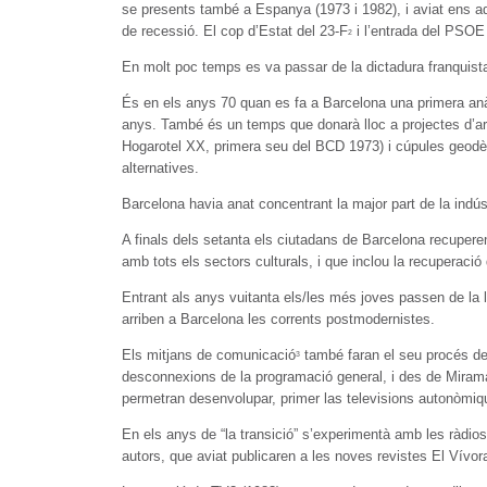
se presents també a Espanya (1973 i 1982), i aviat ens 
de recessió. El cop d’Estat del 23-F
i l’entrada del PSOE a
2
En molt poc temps es va passar de la dictadura franquist
És en els anys 70 quan es fa a Barcelona una primera anàli
anys. També és un temps que donarà lloc a projectes d’arqu
Hogarotel XX, primera seu del BCD 1973) i cúpules geodèsi
alternatives.
Barcelona havia anat concentrant la major part de la indústr
A finals dels setanta els ciutadans de Barcelona recuperen 
amb tots els sectors culturals, i que inclou la recuperació
Entrant als anys vuitanta els/les més joves passen de la lí
arriben a Barcelona les corrents postmodernistes.
Els mitjans de comunicació
també faran el seu procés de 
3
desconnexions de la programació general, i des de Miram
permetran desenvolupar, primer las televisions autonòmiqu
En els anys de “la transició” s’experimentà amb les ràdios 
autors, que aviat publicaren a les noves revistes El Vívora