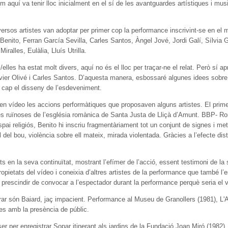
m aquí va tenir lloc inicialment en el sí de les avantguardes artístiques i mu
ersos artistes van adoptar per primer cop la performance inscrivint-se en el 
 Benito, Ferran García Sevilla, Carles Santos, Àngel Jové, Jordi Galí, Sílvia 
ralles, Eulàlia, Lluís Utrilla.
s/elles ha estat molt divers, aquí no és el lloc per traçar-ne el relat. Però sí a
Xavier Olivé i Carles Santos. D’aquesta manera, esbossaré algunes idees sobre 
 cap el disseny de l’esdeveniment.
en vídeo les accions performàtiques que proposaven alguns artistes. El prime
stes ruïnoses de l’església romànica de Santa Justa de Lliçà d’Amunt. BBP- Ro
pai religiós, Benito hi inscriu fragmentàriament tot un conjunt de signes i metà
al del bou, violència sobre ell mateix, mirada violentada. Gràcies a l’efecte di
s en la seva continuïtat, mostrant l’efímer de l’acció, essent testimoni de la 
propietats del vídeo i coneixia d’altres artistes de la performance que també l’
 prescindir de convocar a l’espectador durant la performance perquè seria el v
trar són Baiard, jaç impacient. Performance al Museu de Granollers (1981), L
des amb la presència de públic.
er per enregistrar Sopar itinerant als jardins de la Fundació Joan Miró (1982)