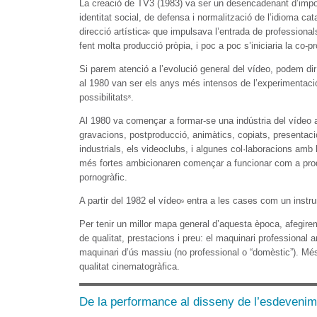
La creació de TV3 (1983) va ser un desencadenant d’impor
identitat social, de defensa i normalització de l’idioma c
direcció artística
que impulsava l’entrada de professionals
6
fent molta producció pròpia, i poc a poc s’iniciaria la co-p
Si parem atenció a l’evolució general del vídeo, podem di
al 1980 van ser els anys més intensos de l’experimentaci
possibilitats
.
8
Al 1980 va començar a formar-se una indústria del vídeo 
gravacions, postproducció, animàtics, copiats, presentaci
industrials, els videoclubs, i algunes col·laboracions am
més fortes ambicionaren començar a funcionar com a produ
pornogràfic.
A partir del 1982 el vídeo
entra a les cases com un instrum
9
Per tenir un millor mapa general d’aquesta època, afegirem
de qualitat, prestacions i preu: el maquinari professional a
maquinari d’ús massiu (no professional o “domèstic”). Més
qualitat cinematogràfica.
De la performance al disseny de l’esdevenim