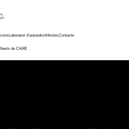
cions
Laboratori d’autoedició
Històric
Contacte
 Oberts de CAiRE