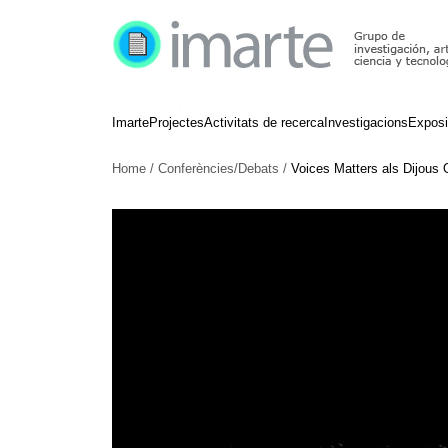
Imarte
Projectes
Activitats de recerca
Investigacions
Exposi
Home
/
Conferències/Debats
/
Voices Matters als Dijous