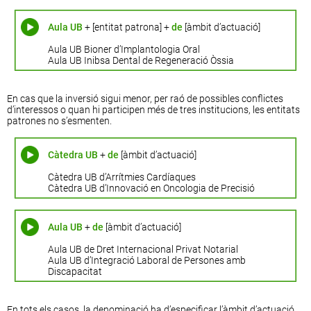
Aula UB
+ [entitat patrona] +
de
[àmbit d’actuació]
Aula UB Bioner d’Implantologia Oral
Aula UB Inibsa Dental de Regeneració Òssia
En cas que la inversió sigui menor, per raó de possibles conflictes
d’interessos o quan hi participen més de tres institucions, les entitats
patrones no s’esmenten.
Càtedra UB
+
de
[àmbit d’actuació]
Càtedra UB d’Arrítmies Cardíaques
Càtedra UB d’Innovació en Oncologia de Precisió
Aula UB
+
de
[àmbit d’actuació]
Aula UB de Dret Internacional Privat Notarial
Aula UB d’Integració Laboral de Persones amb
Discapacitat
En tots els casos, la denominació ha d’especificar l’àmbit d’actuació