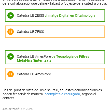
de la col·laboració, que defineix l’abast o l’objecte de la càtedra o aula.
Càtedra UB ZEISS
d’Imatge Digital en Oftalmologia
Càtedra UB ZEISS
Càtedra UB AmesPore
de Tecnologia de Filtres
Metàl·lics Sinteritzats
Càtedra UB AmesPore
Des del punt de vista de l’ús discursiu, aquestes denominacions es
poden fer servir de manera
incompleta o escurçada
, segons el
context.
Actualització: 6-2-2025