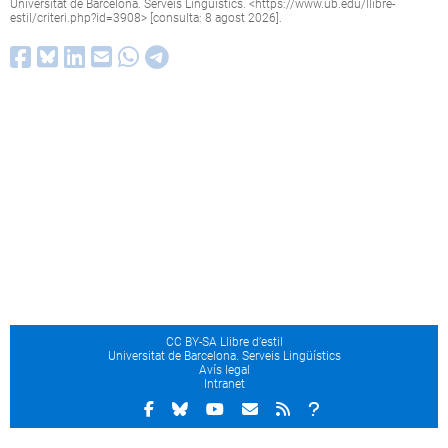
Universitat de Barcelona. Serveis Lingüístics. <
https://www.ub.edu/llibre-
estil/criteri.php?id=3908
> [consulta: 8 agost 2026].
CC BY-SA Llibre d’estil
Universitat de Barcelona. Serveis Lingüístics
Avís legal
Intranet