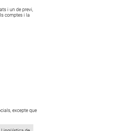
ts i un de previ,
ls comptes i la
ocials, excepte que
 Lingüística de