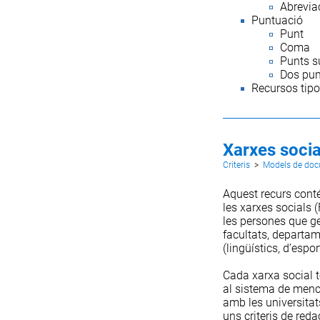
Abrevia
Puntuació
Punt
Coma
Punts s
Dos pun
Recursos tipo
Xarxes socia
Criteris
>
Models de do
Aquest recurs conté
les xarxes socials 
les persones que ge
facultats, departame
(lingüístics, d’espor
Cada xarxa social t
al sistema de menci
amb les universitats
uns criteris de red