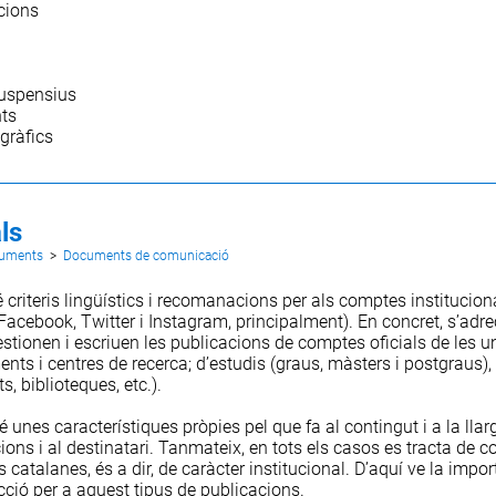
cions
uspensius
ts
gràfics
ls
cuments
>
Documents de comunicació
 criteris lingüístics i recomanacions per als comptes instituciona
(Facebook, Twitter i Instagram, principalment). En concret, s’ad
stionen i escriuen les publicacions de comptes oficials de les un
nts i centres de recerca; d’estudis (graus, màsters i postgraus), 
ts, biblioteques, etc.).
é unes característiques pròpies pel que fa al contingut i a la lla
ons i al destinatari. Tanmateix, en tots els casos es tracta de 
 catalanes, és a dir, de caràcter institucional. D’aquí ve la impor
acció per a aquest tipus de publicacions.