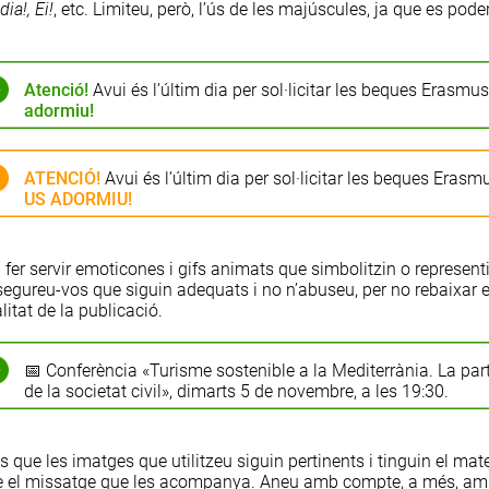
ia!, Ei!
, etc. Limiteu, però, l’ús de les majúscules, ja que es po
Atenció!
Avui és l’últim dia per sol·licitar les beques Erasmu
adormiu!
ATENCIÓ!
Avui és l’últim dia per sol·licitar les beques Erasm
US ADORMIU!
er servir emoticones i gifs animats que simbolitzin o representi
egureu-vos que siguin adequats i no n’abuseu, per no rebaixar 
itat de la publicació.
📅 Conferència «Turisme sostenible a la Mediterrània. La par
de la societat civil», dimarts 5 de novembre, a les 19:30.
 que les imatges que utilitzeu siguin pertinents i tinguin el mat
ue el missatge que les acompanya. Aneu amb compte, a més, amb