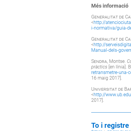
Més informació
Generalitat de C
<
http://atenciociut
i-normativa/guia-d
Generalitat de C
<
http://serveisdig
Manual-dels-govern
Sendra
, Montse.
C
pràctics
[en línia]. 
retransmetre-una-c
16 maig 2017].
Universitat de B
<
http://www.ub.edu
2017].
To i registre