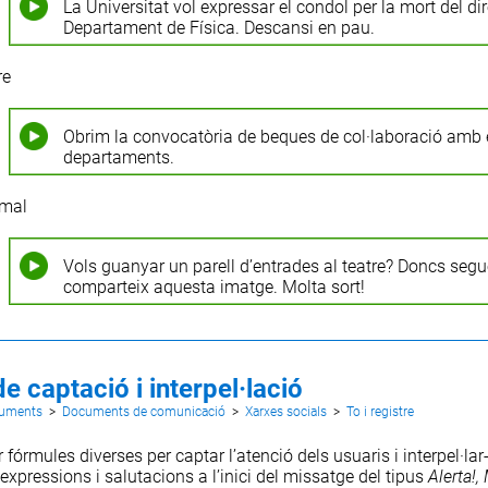
La Universitat vol expressar el condol per la mort del dir
Departament de Física. Descansi en pau.
re
Obrim la convocatòria de beques de col·laboració amb 
departaments.
rmal
Vols guanyar un parell d’entrades al teatre? Doncs segu
comparteix aquesta imatge. Molta sort!
e captació i interpel·lació
cuments
>
Documents de comunicació
>
Xarxes socials
>
To i registre
fórmules diverses per captar l’atenció dels usuaris i interpel·lar
 expressions i salutacions a l’inici del missatge del tipus
Alerta!,