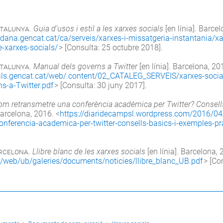
atalunya
.
Guia d’usos i estil a les xarxes socials
[en línia]. Barce
adana.gencat.cat/ca/serveis/xarxes-i-missatgeria-instantania/xa
e-xarxes-socials/
> [Consulta: 25 octubre 2018].
atalunya
.
Manual dels governs a Twitter
[en línia]. Barcelona, 20
itals.gencat.cat/web/.content/02_CATALEG_SERVEIS/xarxes-soci
s-a-Twitter.pdf
> [Consulta: 30 juny 2017].
om retransmetre una conferència acadèmica per Twitter? Consell
Barcelona, 2016. <
https://diaridecampsl.wordpress.com/2016/0
onferencia-academica-per-twitter-consells-basics-i-exemples-pr
arcelona
.
Llibre blanc de les xarxes socials
[en línia]. Barcelona, 
/web/ub/galeries/documents/noticies/llibre_blanc_UB.pdf
> [Co