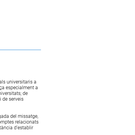
ls universitaris a
reça especialment a
iversitats; de
i de serveis
rgada del missatge,
comptes relacionats
tància d’establir