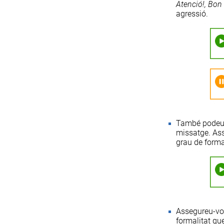
Atenció!, Bon d
agressió.
També podeu f
missatge. Ass
grau de formal
Assegureu-vos
formalitat q