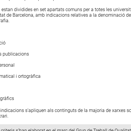
stan dividides en set apartats comuns per a totes les universita
itat de Barcelona, amb indicacions relatives a la denominació de
afia.
ció
s publicacions
ersonal
matical i ortogràfica
gràfics
s indicacions s’apliquen als continguts de la majoria de xarxes s
rari.
criteris s’han elaborat en el marc del Grup de Treball de Qualitat