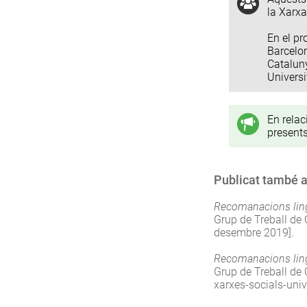
la Xarxa
En el pr
Barcelon
Cataluny
Universi
En relac
present
Publicat també 
Recomanacions lingü
Grup de Treball de 
desembre 2019].
Recomanacions lingü
Grup de Treball de 
xarxes-socials-univ