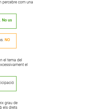
den percebre com una
s.
No us
us.
NO
n el tema del
excessivament el
ticipació
eix grau de
 els drets