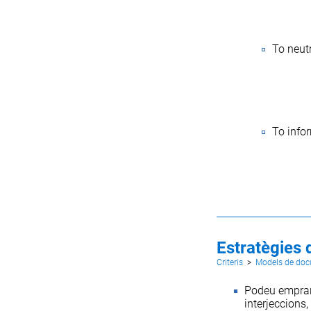
To neut
To info
Estratègies d
Criteris
>
Models de do
Podeu emprar 
interjeccions,