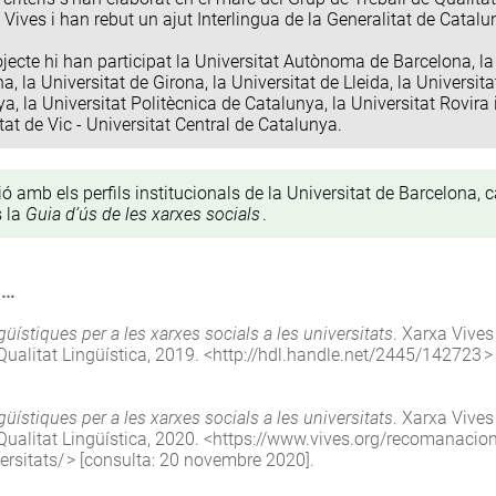
 Vives i han rebut un ajut Interlingua de la Generalitat de Catalu
ojecte hi han participat la Universitat Autònoma de Barcelona, la
a, la Universitat de Girona, la Universitat de Lleida, la Universit
a, la Universitat Politècnica de Catalunya, la Universitat Rovira i V
tat de Vic - Universitat Central de Catalunya.
ió amb els perfils institucionals de la Universitat de Barcelona, ca
s la
Guia d’ús de les xarxes socials
.
a…
ístiques per a les xarxes socials a les universitats
. Xarxa Vives
Qualitat Lingüística, 2019. <
http://hdl.handle.net/2445/142723
>
ístiques per a les xarxes socials a les universitats
. Xarxa Vives
Qualitat Lingüística, 2020. <
https://www.vives.org/recomanacion
ersitats/
> [consulta: 20 novembre 2020].