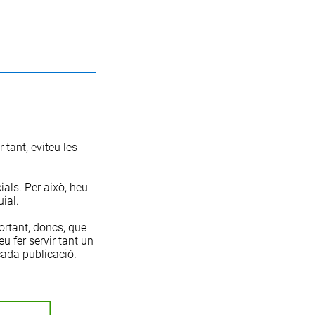
 tant, eviteu les
ials. Per això, heu
ial.
portant, doncs, que
 fer servir tant un
 cada publicació.