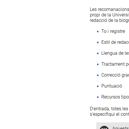
Les recomanacions e
propi de la Univers
redacció de la biogr
To i registre
Estil de redac
Llengua de le
Tractament p
Correcció gra
Puntuació
Recursos tipo
D’entrada, totes le
s’especifiqui el cont
Aquests 