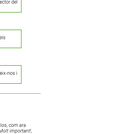
ector del
els
eix-nos i
-los, com ara
 Molt important!,