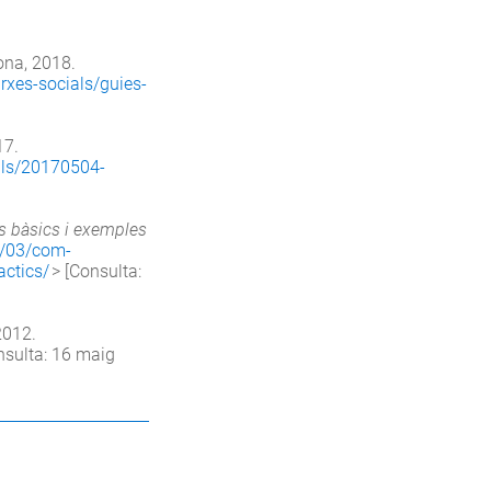
lona, 2018.
rxes-socials/guies-
17.
als/20170504-
s bàsics i exemples
4/03/com-
actics/
> [Consulta:
2012.
nsulta: 16 maig