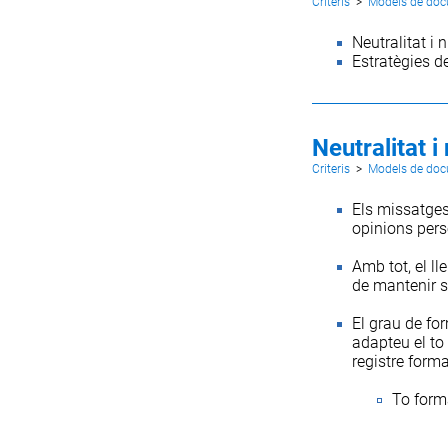
Criteris
>
Models de do
Neutralitat i n
Estratègies de
Neutralitat i
Criteris
>
Models de do
Els missatges 
opinions perso
Amb tot, el ll
de mantenir s
El grau de for
adapteu el to
registre forma
To form