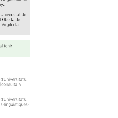
nya.
 Universitat de
at Oberta de
irgili i la
l tenir
 d’Universitats.
 [consulta: 9
 d’Universitats.
s-linguistiques-