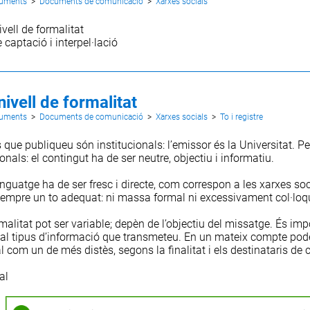
cuments
>
Documents de comunicació
>
Xarxes socials
ivell de formalitat
 captació i interpel·lació
 nivell de formalitat
cuments
>
Documents de comunicació
>
Xarxes socials
>
To i registre
que publiqueu són institucionals: l’emissor és la Universitat. Per
nals: el contingut ha de ser neutre, objectiu i informatiu.
enguatge ha de ser fresc i directe, com correspon a les xarxes soc
empre un to adequat: ni massa formal ni excessivament col·loqu
malitat pot ser variable; depèn de l’objectiu del missatge. És im
 al tipus d’informació que transmeteu. En un mateix compte podeu
l com un de més distès, segons la finalitat i els destinataris de
al