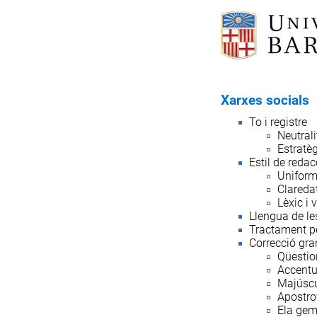
Xarxes socials
To i registre
Neutrali
Estratèg
Estil de redac
Uniformi
Claredat
Lèxic i
Llengua de le
Tractament p
Correcció gra
Qüestio
Accentu
Majúscu
Apostro
Ela ge