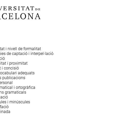
tat i nivell de formalitat
ies de captació i interpel·lació
ció
tat i proximitat
 i concisió
 vocabulari adequats
s publicacions
ersonal
matical i ortogràfica
ns gramaticals
ació
les i minúscules
fació
minada