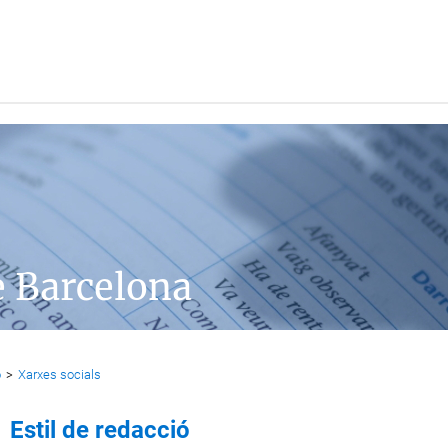
e Barcelona
ó
>
Xarxes socials
Estil de redacció