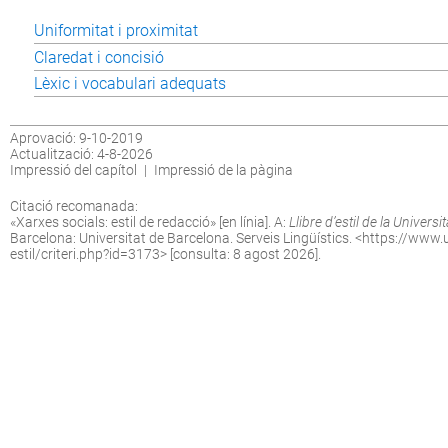
Uniformitat i proximitat
Claredat i concisió
Lèxic i vocabulari adequats
Aprovació: 9-10-2019
Actualització: 4-8-2026
Impressió del capítol
|
Impressió de la pàgina
Citació recomanada:
«Xarxes socials: estil de redacció» [en línia]. A:
Llibre d’estil de la Universi
Barcelona: Universitat de Barcelona. Serveis Lingüístics. <
https://www.u
estil/criteri.php?id=3173
> [consulta: 8 agost 2026].