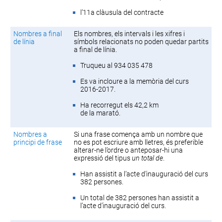
l’11a clàusula del contracte
Nombres a final
Els nombres, els intervals i les xifres i
de línia
símbols relacionats no poden quedar partits
a final de línia.
Truqueu al 934 035 478
Es va incloure a la memòria del curs
2016-2017.
Ha recorregut els 42,2 km
de la marató.
Nombres a
Si una frase comença amb un nombre que
principi de frase
no es pot escriure amb lletres, és preferible
alterar-ne l’ordre o anteposar-hi una
expressió del tipus
un total de
.
Han assistit a l’acte d’inauguració del curs
382 persones.
Un total de 382 persones han assistit a
l’acte d’inauguració del curs.