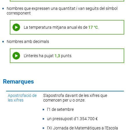
Nombres que expressen una quantitat i van seguits del símbol
corresponent
La temperatura mitjana anual és de
17 °C
.
Nombres amb decimals
L’interès ha pujat
1,3
punts.
Remarques
Apostrofació de
S’apostrofa davant de les xifres que
les xifres
comencen per
u
o
onze
.
l’1 de setembre
un pressupost d’1.354.700 €
l’XI Jornada de Matemàtiques a l’Escola