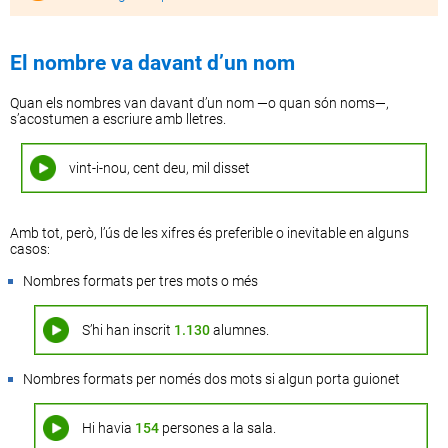
El nombre va davant d’un nom
Quan els nombres van davant d’un nom
—o
quan són
noms—
,
s’acostumen a escriure amb lletres.
vint-i-nou, cent deu, mil disset
Amb tot, però, l’ús de les xifres és preferible o inevitable en alguns
casos:
Nombres formats per tres mots o més
S’hi han inscrit
1.130
alumnes.
Nombres formats per només dos mots si algun porta guionet
Hi havia
154
persones a la sala.