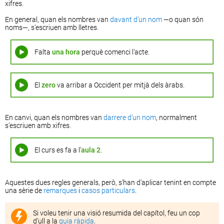
xifres.
En general, quan els nombres van
davant d’un nom
—o
quan són
noms—
, s’escriuen amb lletres.
Falta
una hora
perquè comenci l’acte.
El
zero
va arribar a Occident per mitjà dels àrabs.
En canvi, quan els nombres van
darrere d’un nom
, normalment
s’escriuen amb xifres.
El curs es fa a l’
aula 2
.
Aquestes dues regles generals, però, s’han d’aplicar tenint en compte
una sèrie de
remarques
i
casos particulars
.
Si voleu tenir una visió resumida del capítol, feu un cop
d’ull a la
guia ràpida
.