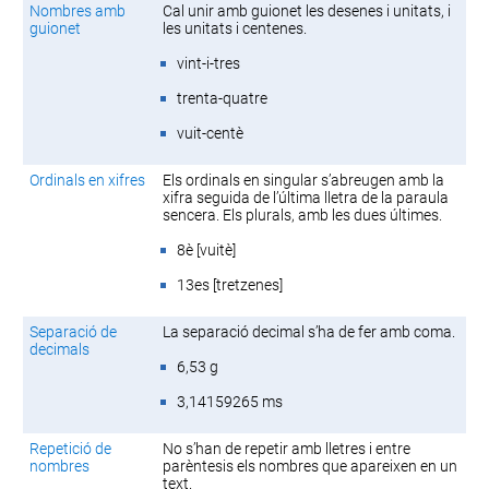
Nombres amb
Cal unir amb guionet les desenes i unitats, i
guionet
les unitats i centenes.
vint-i-tres
trenta-quatre
vuit-centè
Ordinals en xifres
Els ordinals en singular s’abreugen amb la
xifra seguida de l’última lletra de la paraula
sencera. Els plurals, amb les dues últimes.
8è [vuitè]
13es [tretzenes]
Separació de
La separació decimal s’ha de fer amb coma.
decimals
6,53 g
3,14159265 ms
Repetició de
No s’han de repetir amb lletres i entre
nombres
parèntesis els nombres que apareixen en un
text.