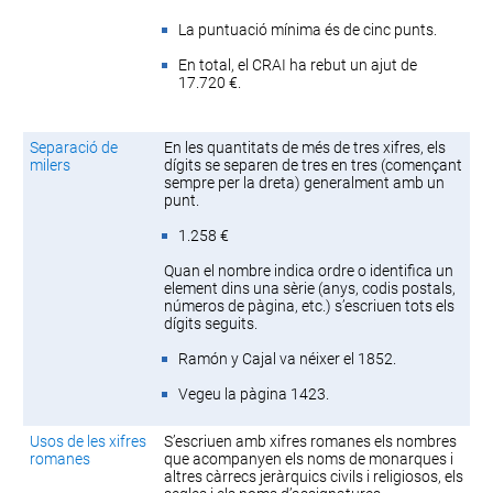
La puntuació mínima és de cinc punts.
En total, el CRAI ha rebut un ajut de
17.720 €.
Separació de
En les quantitats de més de tres xifres, els
milers
dígits se separen de tres en tres (començant
sempre per la dreta) generalment amb un
punt.
1.258 €
Quan el nombre indica ordre o identifica un
element dins una sèrie (anys, codis postals,
números de pàgina, etc.) s’escriuen tots els
dígits seguits.
Ramón y Cajal va néixer el 1852.
Vegeu la pàgina 1423.
Usos de les xifres
S’escriuen amb xifres romanes els nombres
romanes
que acompanyen els noms de monarques i
altres càrrecs jeràrquics civils i religiosos, els