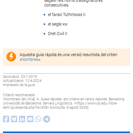
segles i els noms d’assignatures
consecutives.
el faraó Tuthmosis II
el segle
xxi
Dret Civil II
Aquesta guia ràpida és una versió resumida del criteri
«
Nombres
».
Aprovació: 23-1-2019
Actualització: 12-4-2024
Impressió de la guia
Citació recomanada:
«Nombres» [en línia]. A:
Guies ràpides: els criteris en versió reduïda.
Barcelona:
Universitat de Barcelona. Serveis Lingüístics. <
https://www.ub.edu/llibre-
estil/guiarapida.php?id=308
> [consulta: 8 agost 2026].