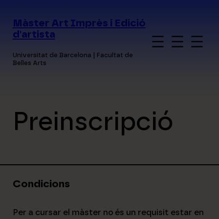
Vés
al
Màster Art Imprès i Edició
contingut
d'artista
Universitat de Barcelona | Facultat de
Belles Arts
Preinscripció
Condicions
Per a cursar el màster no
és un requisit estar en