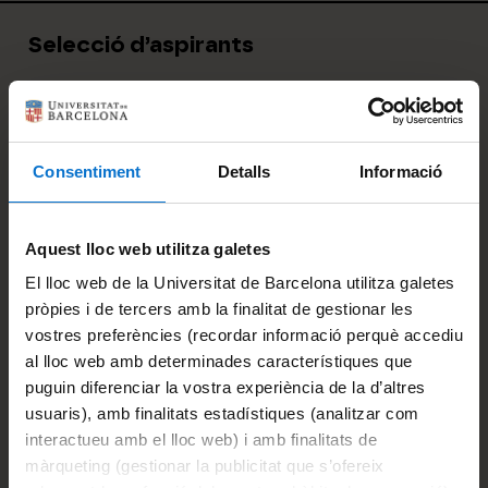
Selecció d’aspirants
La selecció dels alumnes es durà a terme per
part de la direcció del màster a partir de la
carta de motivació, l’expedient acadèmic del
Consentiment
Detalls
Informació
grau o els postgraus o màsters cursats
prèviament, el currículum artístic, l’experiència
professional i els projectes o investigació en
Aquest lloc web utilitza galetes
curs. Els alumnes admesos rebran
una comunicació del director del màster.
El lloc web de la Universitat de Barcelona utilitza galetes
pròpies i de tercers amb la finalitat de gestionar les
Només els alumnes acceptats en el procés de
vostres preferències (recordar informació perquè accediu
preinscripció podran realitzar la matriculació.
al lloc web amb determinades característiques que
puguin diferenciar la vostra experiència de la d’altres
usuaris), amb finalitats estadístiques (analitzar com
interactueu amb el lloc web) i amb finalitats de
màrqueting (gestionar la publicitat que s’ofereix