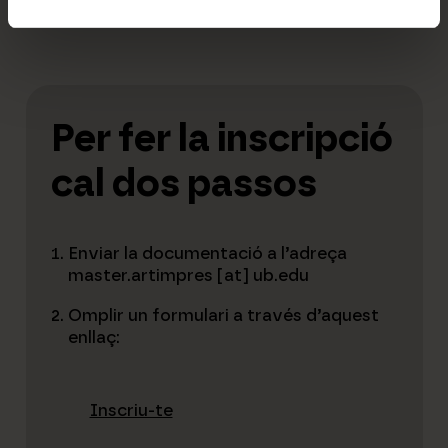
Per fer la inscripció
cal dos passos
Enviar la documentació a l’adreça
master.artimpres [at] ub.edu
Omplir un formulari a través d’aquest
enllaç:
Inscriu-te