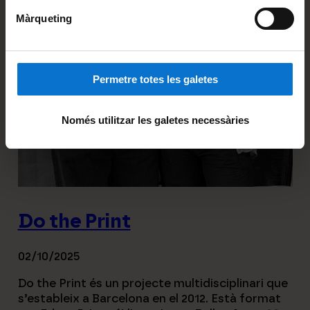
Màrqueting
Permetre totes les galetes
Només utilitzar les galetes necessàries
Do the Print
02/10/2025
Do the Print és un projecte multidisciplinari que
s’estableix a Barcelona en el 2012. Està format