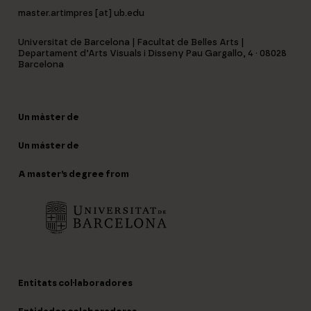
master.artimpres [at] ub.edu
Universitat de Barcelona | Facultat de Belles Arts |
Departament d’Arts Visuals i Disseny Pau Gargallo, 4 · 08028
Barcelona
Un màster de
Un máster de
A master’s degree from
Entitats col·laboradores