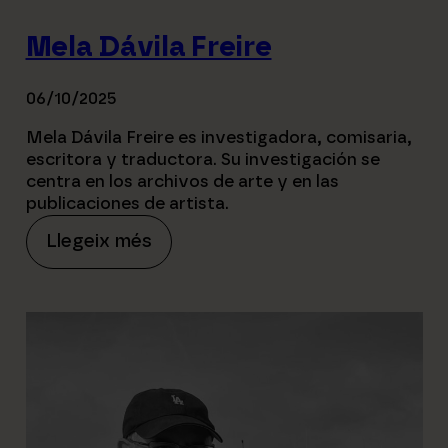
Mela Dávila Freire
06/10/2025
Mela Dávila Freire es investigadora, comisaria,
escritora y traductora. Su investigación se
centra en los archivos de arte y en las
publicaciones de artista.
:
Llegeix més
M
e
l
a
D
á
v
i