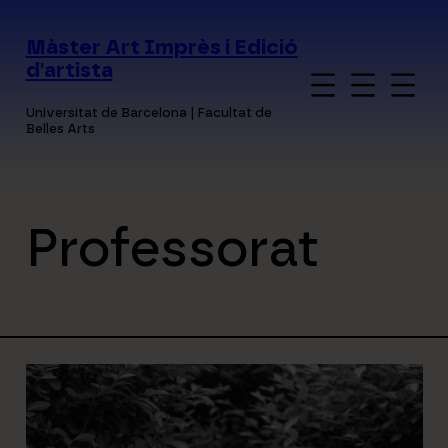
Vés
al
Màster Art Imprès i Edició
contingut
d'artista
Universitat de Barcelona | Facultat de
Belles Arts
Professorat