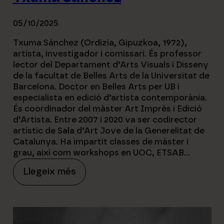
05/10/2025
Txuma Sánchez (Ordizia, Gipuzkoa, 1972),
artista, investigador i comissari. És professor
lector del Departament d’Arts Visuals i Disseny
de la facultat de Belles Arts de la Universitat de
Barcelona. Doctor en Belles Arts per UB i
especialista en edició d’artista contemporània.
És coordinador del màster Art Imprès i Edició
d’Artista. Entre 2007 i 2020 va ser codirector
artístic de Sala d’Art Jove de la Generelitat de
Catalunya. Ha impartit classes de màster i
grau, així com workshops en UOC, ETSAB…
:
Llegeix més
T
x
u
m