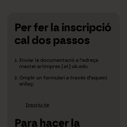
re
P
u
i
g
Per fer la inscripció
cal dos passos
Enviar la documentació a l’adreça
master.artimpres [at] ub.edu
Omplir un formulari a través d’aquest
enllaç:
Inscriu-te
Para hacer la