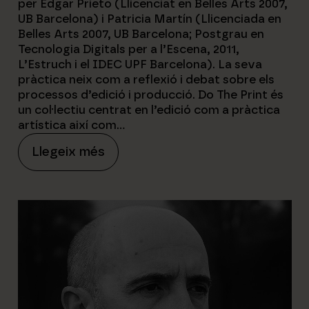
per Edgar Prieto (Llicenciat en Belles Arts 2007,
UB Barcelona) i Patricia Martín (Llicenciada en
Belles Arts 2007, UB Barcelona; Postgrau en
Tecnologia Digitals per a l’Escena, 2011,
L’Estruch i el IDEC UPF Barcelona). La seva
pràctica neix com a reflexió i debat sobre els
processos d’edició i producció. Do The Print és
un col·lectiu centrat en l’edició com a pràctica
artística així com…
:
Llegeix més
D
o
t
h
e
P
r
i
n