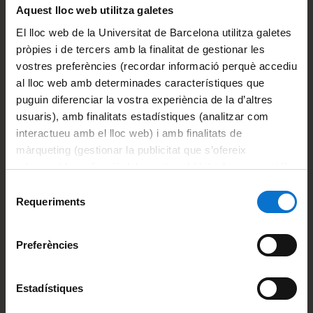
plataforma dedicada a la difusió i distribució de
Aquest lloc web utilitza galetes
publicacions d’artista. La seva llibreria a
El lloc web de la Universitat de Barcelona utilitza galetes
Barcelona, activa fins al 2018, es va convertir en
pròpies i de tercers amb la finalitat de gestionar les
un espai de referència i trobada per al context…
vostres preferències (recordar informació perquè accediu
:
Llegeix més
al lloc web amb determinades característiques que
A
puguin diferenciar la vostra experiència de la d’altres
n
usuaris), amb finalitats estadístiques (analitzar com
n
interactueu amb el lloc web) i amb finalitats de
a
màrqueting (gestionar la publicitat que s’ofereix
P
adequant-la en funció dels vostres hàbits de navegació).
a
Per obtenir més informació sobre les galetes podeu
Selecció
h
consultar la
Política de galetes del lloc web de la
Requeriments
de
i
Universitat de Barcelona
.
consentiment
s
Preferències
s
a
Estadístiques