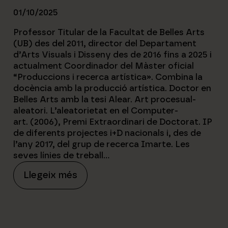
01/10/2025
Professor Titular de la Facultat de Belles Arts
(UB) des del 2011, director del Departament
d’Arts Visuals i Disseny des de 2016 fins a 2025 i
actualment Coordinador del Màster oficial
“Produccions i recerca artística». Combina la
docència amb la producció artística. Doctor en
Belles Arts amb la tesi Alear. Art procesual-
aleatori. L’aleatorietat en el Computer-
art. (2006), Premi Extraordinari de Doctorat. IP
de diferents projectes i+D nacionals i, des de
l’any 2017, del grup de recerca Imarte. Les
seves línies de treball…
L
:
Llegeix més
o
E
a
d
l
M
o
o
i