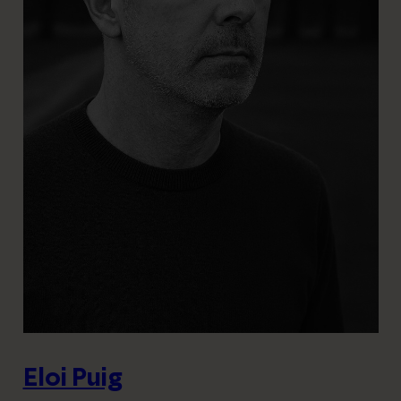
t
Eloi Puig