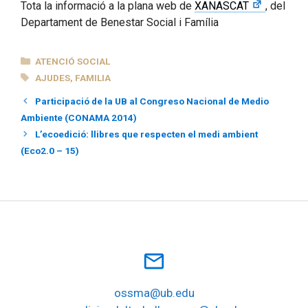
Tota la informació a la plana web de
XANASCAT
, del
Departament de Benestar Social i Família
CATEGORIES
ATENCIÓ SOCIAL
ETIQUETES
AJUDES
,
FAMILIA
Participació de la UB al Congreso Nacional de Medio
Ambiente (CONAMA 2014)
L’ecoedició: llibres que respecten el medi ambient
(Eco2.0 – 15)
mail_outline
ossma@ub.edu