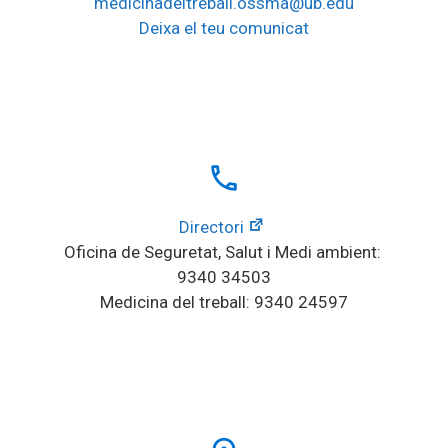
medicinadeltreball.ossma@ub.edu
Deixa el teu comunicat
local_phone
Directori
Oficina de Seguretat, Salut i Medi ambient: 
9340 34503
Medicina del treball: 9340 24597