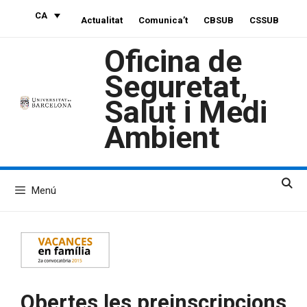
Vés
CA
Actualitat
Comunica’t
CBSUB
CSSUB
al
contingut
Oficina de
Seguretat,
Salut i Medi
Ambient
Menú
Obertes les preinscripcions