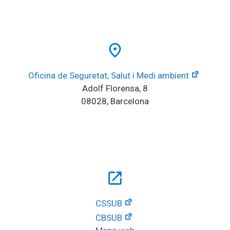
place
Oficina de Seguretat, Salut i Medi ambient
Adolf Florensa, 8
08028, Barcelona
open_in_new
CSSUB
CBSUB