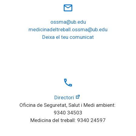
mail_outline
ossma@ub.edu
medicinadeltreball.ossma@ub.edu
Deixa el teu comunicat
local_phone
Directori
Oficina de Seguretat, Salut i Medi ambient: 
9340 34503
Medicina del treball: 9340 24597