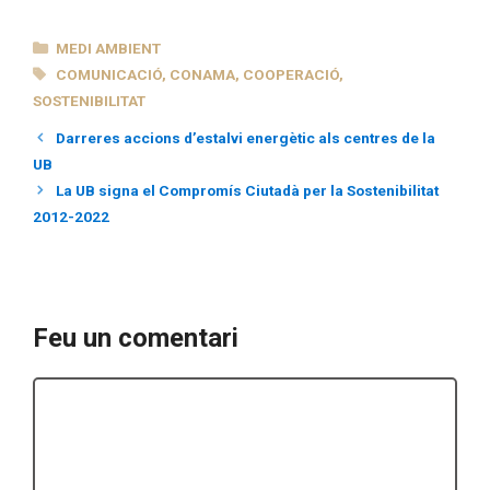
CATEGORIES
MEDI AMBIENT
ETIQUETES
COMUNICACIÓ
,
CONAMA
,
COOPERACIÓ
,
SOSTENIBILITAT
Darreres accions d’estalvi energètic als centres de la
UB
La UB signa el Compromís Ciutadà per la Sostenibilitat
2012-2022
Feu un comentari
Comentari