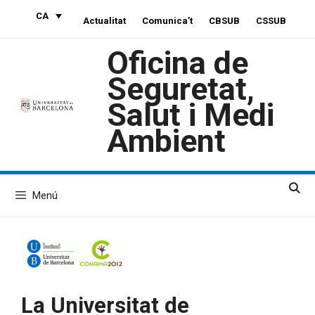
Vés
CA
Actualitat
Comunica’t
CBSUB
CSSUB
al
contingut
Oficina de
Seguretat,
Salut i Medi
Ambient
Menú
La Universitat de