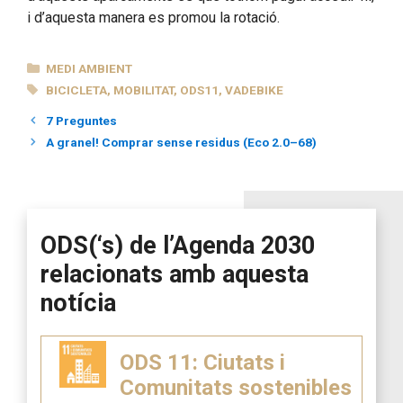
i d’aquesta manera es promou la rotació.
CATEGORIES
MEDI AMBIENT
ETIQUETES
BICICLETA
,
MOBILITAT
,
ODS11
,
VADEBIKE
7 Preguntes
A granel! Comprar sense residus (Eco 2.0–68)
ODS(‘s) de l’Agenda 2030
relacionats amb aquesta
notícia
ODS 11: Ciutats i
Comunitats sostenibles