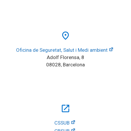
place
Oficina de Seguretat, Salut i Medi ambient
Adolf Florensa, 8
08028, Barcelona
open_in_new
CSSUB