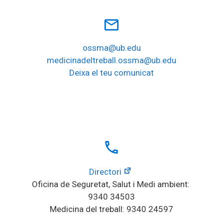
mail_outline
ossma@ub.edu
medicinadeltreball.ossma@ub.edu
Deixa el teu comunicat
local_phone
Directori
Oficina de Seguretat, Salut i Medi ambient: 
9340 34503
Medicina del treball: 9340 24597