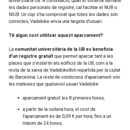
universitària UB. A continuació, quan el sistema demana
les dades personals de registre, cal facilitar el NUB o
NIUB. Un cop s’ha comprovat que totes les dades són
correctes, Vadebike envia una targeta d’usuari.
Té algun cost utilitzar aquest aparcament?
La
comunitat universitària de la UB es beneficia
d’un registre gratuït
que permet aparcar tant a les
places que s’instal·lin als edificis de la UB, com a la
resta de la xarxa de VadebikeBcn repartida per la ciutat
de Barcelona. La resta de condicions d’aparcament són
les mateixes que qualsevol usuari Vadebike:
aparcament gratuït les 8 primeres hores;
a partir de la vuitena hora, el cost de
l’aparcament és de 0,09 € per hora, fins a un
màxim de 24 hores;