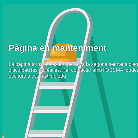
Pàgina en manteniment
La pàgina tornarà a estar operativa la segona setmana d'ag
disculpeu les molèsties. Per contactar amb l'OSSMA, pode
escriure a ossma@ub.edu