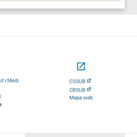
open_in_new
t i Medi 
CSSUB
CBSUB
8
Mapa web
a