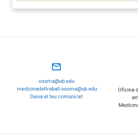
mail_outline
ossma@ub.edu
medicinadeltreball.ossma@ub.edu
Oficina d
Deixa el teu comunicat
am
Medicina