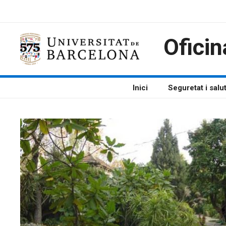
Vés
al
contingut
Oficin
Inici
Seguretat i salu