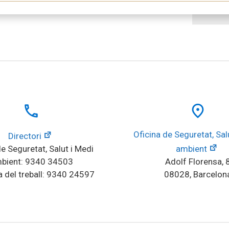
local_phone
place
Oficina de Seguretat, Salu
Directori
e Seguretat, Salut i Medi 
ambient
bient: 9340 34503
Adolf Florensa, 
 del treball: 9340 24597
08028, Barcelon