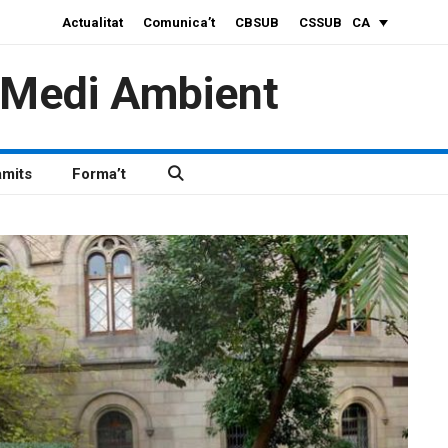
Actualitat
Comunica’t
CBSUB
CSSUB
CA
i Medi Ambient
àmits
Forma’t