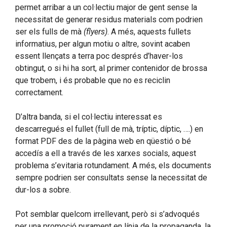
permet arribar a un col·lectiu major de gent sense la
necessitat de generar residus materials com podrien
ser els fulls de mà
(flyers)
. A més, aquests fullets
informatius, per algun motiu o altre, sovint acaben
essent llençats a terra poc després d’haver-los
obtingut, o si hi ha sort, al primer contenidor de brossa
que trobem, i és probable que no es reciclin
correctament.
D’altra banda, si el col·lectiu interessat es
descarregués el fullet (full de mà, tríptic, díptic, ….) en
format PDF des de la pàgina web en qüestió o bé
accedís a ell a través de les xarxes socials, aquest
problema s’evitaria rotundament. A més, els documents
sempre podrien ser consultats sense la necessitat de
dur-los a sobre.
Pot semblar quelcom irrellevant, però si s’advoqués
per una promoció purament en línia de la propaganda, la