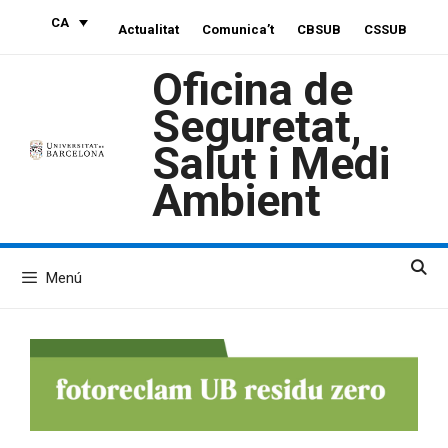
Vés
CA
Actualitat
Comunica’t
CBSUB
CSSUB
al
contingut
Oficina de
Seguretat,
Salut i Medi
Ambient
Menú