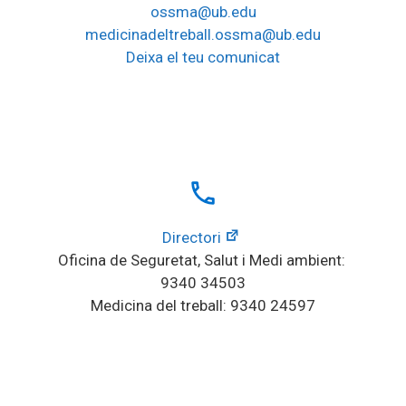
ossma@ub.edu
medicinadeltreball.ossma@ub.edu
Deixa el teu comunicat
local_phone
Directori
Oficina de Seguretat, Salut i Medi ambient: 
9340 34503
Medicina del treball: 9340 24597