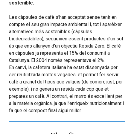
sostenible.
Les càpsules de cafè s’han acceptat sense tenir en
compte el seu gran impacte ambiental i, tot i aparèixer
alternatives més sostenibles (càpsules
biodegradables), segueixen essent productes d’un sol
ús que ens allunyen d’un objectiu Residu Zero. El cafè
en càpsules ja representa el 15% del consumit a
Catalunya. El 2004 només representava el 2%.
En canvi, la cafetera italiana ha estat dissenyada per
ser reutilitzada moltes vegades, et permet fer servir
cafè a granel del tipus que vulguis (de comerç just, per
exemple), i no genera un residu cada cop que et
prepares un cafè. Al contrari, el marro és excel·lent per
a la matèria orgànica, ja que l’enriqueix nutricionalment i
fa que el compost final sigui millor.