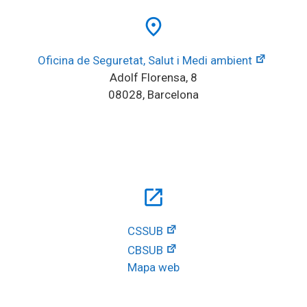
place
Oficina de Seguretat, Salut i Medi ambient
Adolf Florensa, 8
08028, Barcelona
open_in_new
CSSUB
CBSUB
Mapa web