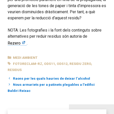
generació de les tones de paper i tinta d’impressora es
veurien disminuïdes dràsticament. Per tant, a què
esperem per la reducció d’aquest residu?
NOTA: Les fotografies i la font dels continguts sobre
alternatives per reduir residus són autoria de
Rezero
.
CATEGORIES
MEDI AMBIENT
ETIQUETES
FOTORECLAM-RZ
,
ODS11
,
ODS12
,
RESIDU ZERO
,
RESIDUS
Raons per les quals hauries de deixar l’alcohol
Nous armariets per a patinets plegables a l’edifici
Baldiri Reixac