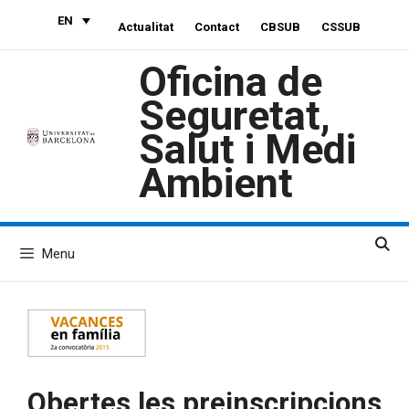
Skip
EN
Actualitat
Contact
CBSUB
CSSUB
to
content
Oficina de
Seguretat,
Salut i Medi
Ambient
Menu
Obertes les preinscripcions