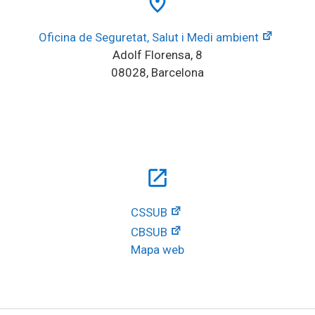
place
Oficina de Seguretat, Salut i Medi ambient
Adolf Florensa, 8
08028, Barcelona
open_in_new
CSSUB
CBSUB
Mapa web