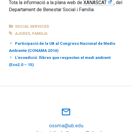
Tota la informació a la plana web de
XANASCAT
, del
Departament de Benestar Social i Família
CATEGORIES
SOCIAL SERVICES
TAGS
AJUDES
,
FAMILIA
Participació de la UB al Congreso Nacional de Medio
Ambiente (CONAMA 2014)
L’ecoedició: llibres que respecten el medi ambient
(Eco2.0 – 15)
mail_outline
ossma@ub.edu