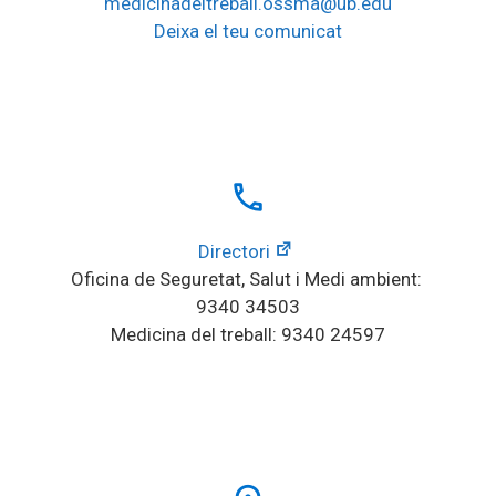
medicinadeltreball.ossma@ub.edu
Deixa el teu comunicat
local_phone
Directori
Oficina de Seguretat, Salut i Medi ambient: 
9340 34503
Medicina del treball: 9340 24597