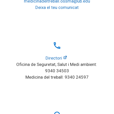
medicinadeltreball.ossma@ub.edu
Deixa el teu comunicat
local_phone
Directori
Oficina de Seguretat, Salut i Medi ambient: 
9340 34503
Medicina del treball: 9340 24597