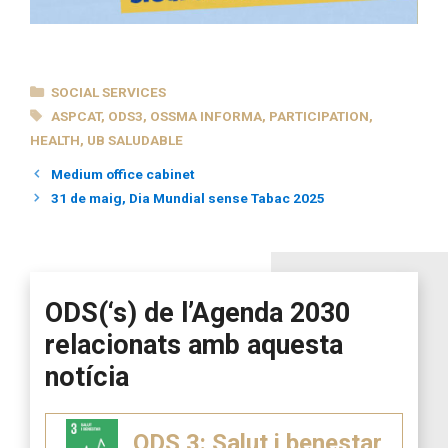
CATEGORIES
SOCIAL SERVICES
TAGS
ASPCAT
,
ODS3
,
OSSMA INFORMA
,
PARTICIPATION
,
HEALTH
,
UB SALUDABLE
Medium office cabinet
31 de maig, Dia Mundial sense Tabac 2025
ODS(‘s) de l’Agenda 2030
relacionats amb aquesta
notícia
ODS 3: Salut i benestar