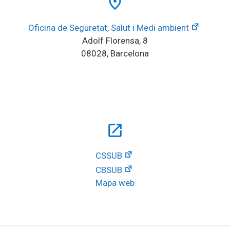
place
Oficina de Seguretat, Salut i Medi ambient
Adolf Florensa, 8
08028, Barcelona
open_in_new
CSSUB
CBSUB
Mapa web