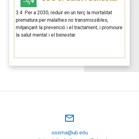
3.4: Per a 2030, reduir en un terç la mortalitat
prematura per malalties no transmissibles,
mitjançant la prevenció i el tractament, i promoure
la salut mental i el benestar.
mail_outline
ossma@ub.edu