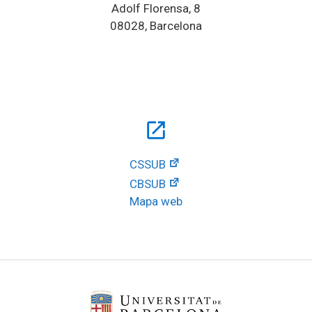
Adolf Florensa, 8
08028, Barcelona
open_in_new
CSSUB
CBSUB
Mapa web