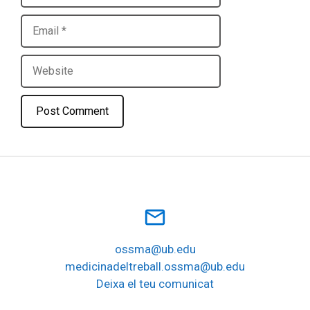
Email
Website
mail_outline
ossma@ub.edu
medicinadeltreball.ossma@ub.edu
Deixa el teu comunicat