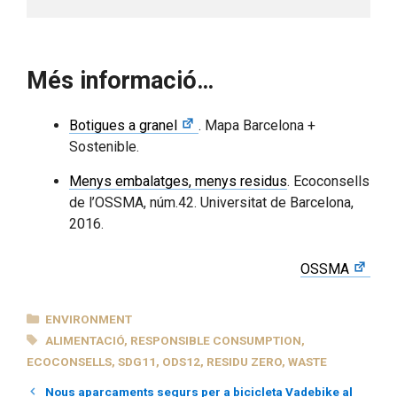
Més informació…
Botigues a granel
. Mapa Barcelona +
Sostenible.
Menys embalatges, menys residus
. Ecoconsells
de l’OSSMA, núm.42. Universitat de Barcelona,
2016.
OSSMA
CATEGORIES
ENVIRONMENT
TAGS
ALIMENTACIÓ
,
RESPONSIBLE CONSUMPTION
,
ECOCONSELLS
,
SDG11
,
ODS12
,
RESIDU ZERO
,
WASTE
Nous aparcaments segurs per a bicicleta Vadebike al