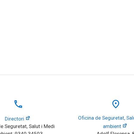
local_phone
place
Oficina de Seguretat, Salu
Directori
e Seguretat, Salut i Medi 
ambient
bient: 9340 34503
Adolf Florensa, 