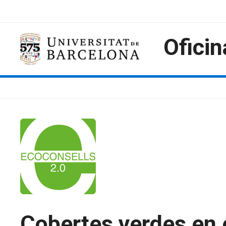
Skip
to
content
Oficin
Cobertes verdes en e