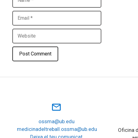
Email
Website
mail_outline
ossma@ub.edu
medicinadeltreball.ossma@ub.edu
Oficina d
Deixa el teu comunicat
am