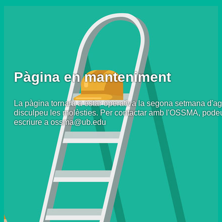
Pàgina en manteniment
La pàgina tornarà a estar operativa la segona setmana d'ag
disculpeu les molèsties. Per contactar amb l'OSSMA, pode
escriure a ossma@ub.edu