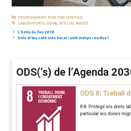
CATEGORIES
ENVIRONMENT
,
RISK PREVENTION
TAGS
LABORATORIS
,
ODS8
,
SPECIAL WASTE
L’Estiu és Teu 2018
Vols el teu cafè més barat i amb menys residus?
ODS(‘s) de l’Agenda 203
ODS 8: Treball 
8.8: Protegir els drets l
particular les dones mig