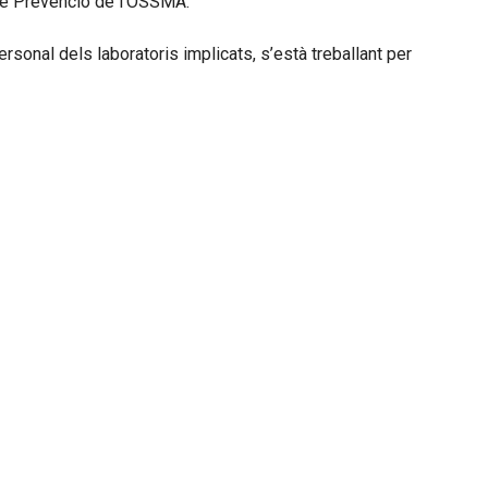
i de Prevenció de l’OSSMA.
sonal dels laboratoris implicats, s’està treballant per