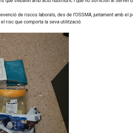
is que treballin amb àcid fluorhídric i que ho sol·licitin al Serve
revenció de riscos laborals, des de l’OSSMA, juntament amb el per
 el risc que comporta la seva utilització.