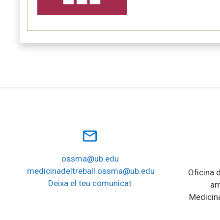
mail_outline
ossma@ub.edu
medicinadeltreball.ossma@ub.edu
Oficina d
Deixa el teu comunicat
am
Medicina