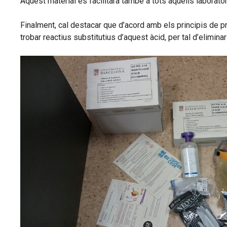
Aquest material es facilitarà també a tots aquells laborator
Finalment, cal destacar que d’acord amb els principis de p
trobar reactius substitutius d’aquest àcid, per tal d’eliminar