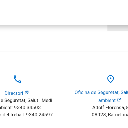
local_phone
place
Oficina de Seguretat, Salu
Directori
e Seguretat, Salut i Medi 
ambient
bient: 9340 34503
Adolf Florensa, 
 del treball: 9340 24597
08028, Barcelon