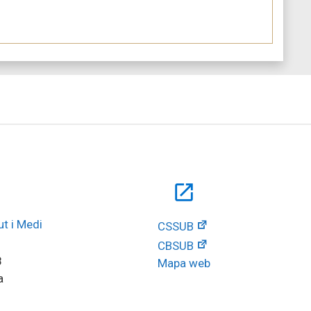
open_in_new
t i Medi 
CSSUB
CBSUB
8
Mapa web
a