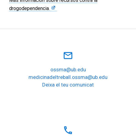
Más información sobre recursos contra la
drogodependencia.
mail_outline
ossma@ub.edu
medicinadeltreball.ossma@ub.edu
Deixa el teu comunicat
local_phone