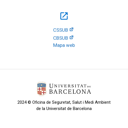
open_in_new
CSSUB
CBSUB
Mapa web
2024 © Oficina de Seguretat, Salut i Medi Ambient
de la Universitat de Barcelona