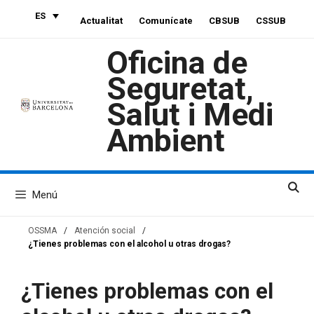
Saltar
ES
Actualitat
Comunícate
CBSUB
CSSUB
al
contenido
Oficina de
Seguretat,
Salut i Medi
Ambient
Menú
OSSMA
/
Atención social
/
¿Tienes problemas con el alcohol u otras drogas?
¿Tienes problemas con el