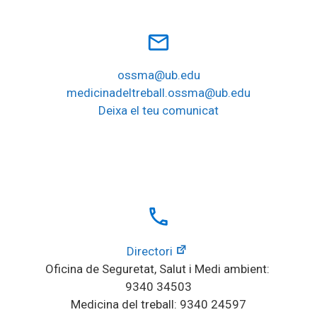
mail_outline
ossma@ub.edu
medicinadeltreball.ossma@ub.edu
Deixa el teu comunicat
local_phone
Directori
Oficina de Seguretat, Salut i Medi ambient: 
9340 34503
Medicina del treball: 9340 24597