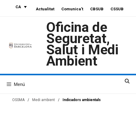
Vés
CA
Actualitat
Comunica’t
CBSUB
CSSUB
al
contingut
Oficina de
Seguretat,
Salut i Medi
Ambient
Menú
OSSMA
/
Medi ambient
/
Indicadors ambientals