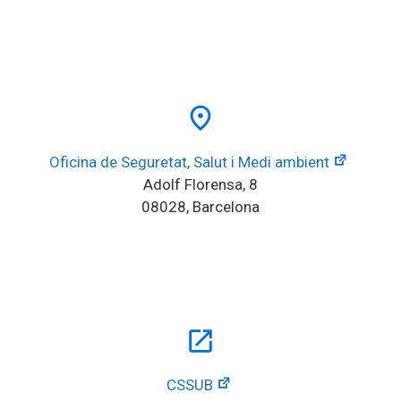
place
Oficina de Seguretat, Salut i Medi ambient
Adolf Florensa, 8
08028, Barcelona
open_in_new
CSSUB