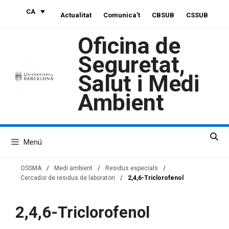
Vés
CA
Actualitat
Comunica’t
CBSUB
CSSUB
al
contingut
Oficina de
Seguretat,
Salut i Medi
Ambient
Menú
OSSMA
/
Medi ambient
/
Residus especials
/
Cercador de residus de laboratori
/
2,4,6-Triclorofenol
2,4,6-Triclorofenol