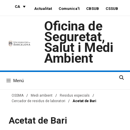
Vés
CA
Actualitat
Comunica’t
CBSUB
CSSUB
al
contingut
Oficina de
Seguretat,
Salut i Medi
Ambient
Menú
OSSMA
/
Medi ambient
/
Residus especials
/
Cercador de residus de laboratori
/
Acetat de Bari
Acetat de Bari