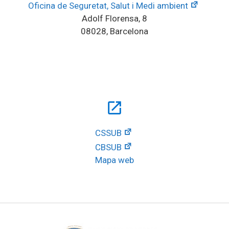
Oficina de Seguretat, Salut i Medi ambient
Adolf Florensa, 8
08028, Barcelona
open_in_new
CSSUB
CBSUB
Mapa web