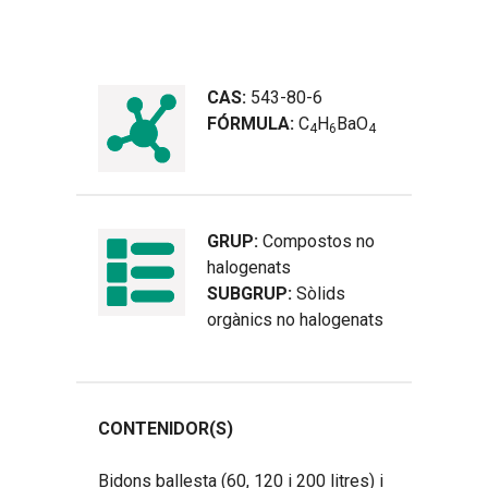
CAS:
543-80-6
FÓRMULA:
C
H
BaO
4
6
4
GRUP:
Compostos no
halogenats
SUBGRUP:
Sòlids
orgànics no halogenats
CONTENIDOR(S)
Bidons ballesta (60, 120 i 200 litres) i