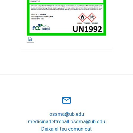
mail_outline
ossma@ub.edu
medicinadeltreball.ossma@ub.edu
Deixa el teu comunicat