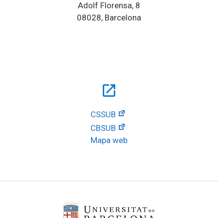
Adolf Florensa, 8
08028, Barcelona
open_in_new
CSSUB
CBSUB
Mapa web