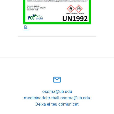
mail_outline
ossma@ub.edu
medicinadeltreball.ossma@ub.edu
Deixa el teu comunicat