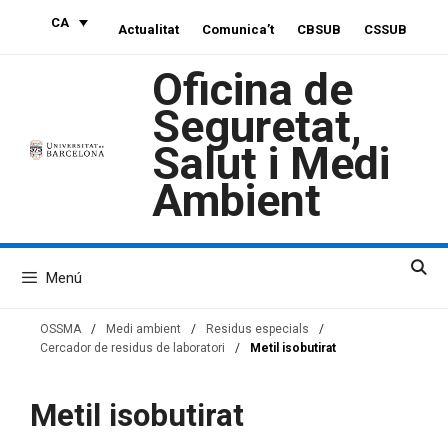
Vés
CA
Actualitat
Comunica’t
CBSUB
CSSUB
al
contingut
Oficina de
Seguretat,
Salut i Medi
Ambient
Menú
OSSMA
/
Medi ambient
/
Residus especials
/
Cercador de residus de laboratori
/
Metil isobutirat
Metil isobutirat