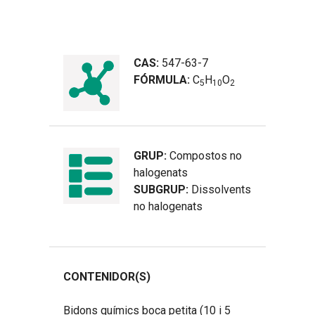
CAS:
547-63-7
FÓRMULA:
C
H
O
5
1
0
2
GRUP:
Compostos no
halogenats
SUBGRUP:
Dissolvents
no halogenats
CONTENIDOR(S)
Bidons químics boca petita (10 i 5