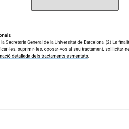
onals
a Secretaria General de la Universitat de Barcelona. (2) La finali
icar-les, suprimir-les, oposar-vos al seu tractament, sol·licitar-ne 
rmació detallada dels tractaments esmentats
.