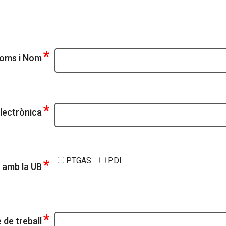
*
oms i Nom
*
lectrònica
PTGAS
PDI
*
 amb la UB
*
 de treball