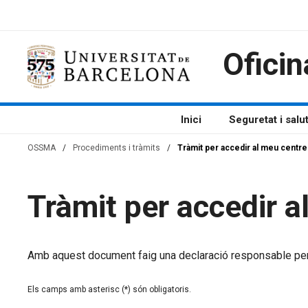
Vés
al
contingut
Oficin
Inici
Seguretat i salu
OSSMA
/
Procediments i tràmits
/
Tràmit per accedir al meu centre 
Tràmit per accedir a
Amb aquest document faig una declaració responsable per ini
Els camps amb asterisc (*) són obligatoris.