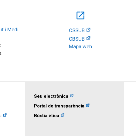
open_in_new
t i Medi 
CSSUB
CBSUB
8
Mapa web
a
Seu electrònica
Portal de transparència
s
Bústia ètica