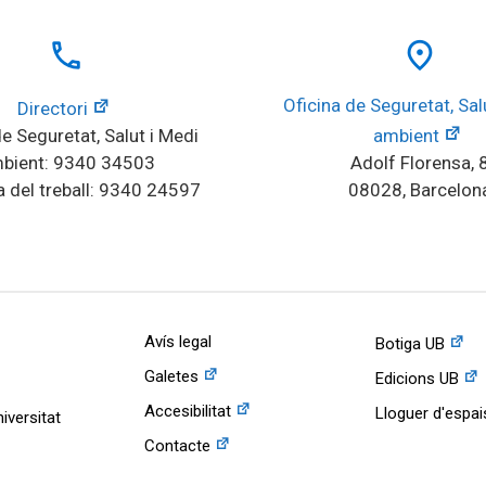
local_phone
place
Oficina de Seguretat, Salu
Directori
e Seguretat, Salut i Medi 
ambient
bient: 9340 34503
Adolf Florensa, 
 del treball: 9340 24597
08028, Barcelon
Avís legal
Botiga UB
Galetes
Edicions UB
Accesibilitat
Lloguer d'espai
iversitat
Contacte