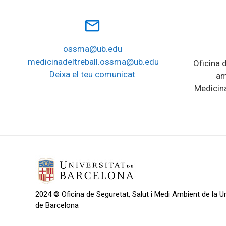
mail_outline
ossma@ub.edu
medicinadeltreball.ossma@ub.edu
Oficina d
Deixa el teu comunicat
am
Medicina
2024 © Oficina de Seguretat, Salut i Medi Ambient de la Un
de Barcelona