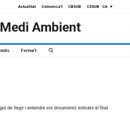
Actualitat
Comunica’t
CBSUB
CSSUB
CA
i Medi Ambient
àmits
Forma’t
t de llegir i entendre els documents indicats al final.