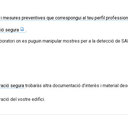
 i mesures preventives que correspongui al teu perfil professio
ció segura
.
 laboratori on es puguin manipular mostres per a la detecció de
ració segura
trobaràs altra documentació d’interès i material de
ració del vostre edifici.