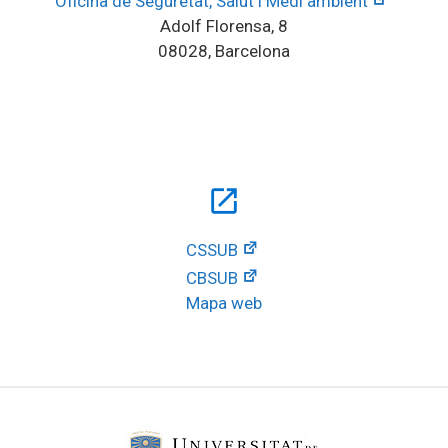
Oficina de Seguretat, Salut i Medi ambient
Adolf Florensa, 8
08028, Barcelona
open_in_new
CSSUB
CBSUB
Mapa web