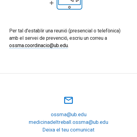
Per tal d’establir una reunió (presencial o telefònica)
amb el servei de prevenció, escriu un correu a
ossma.coordinacio@ub.edu
.
mail_outline
ossma@ub.edu
medicinadeltreball.ossma@ub.edu
Deixa el teu comunicat