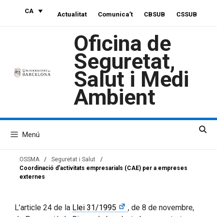
Vés
CA
Actualitat
Comunica’t
CBSUB
CSSUB
al
contingut
Oficina de
Seguretat,
Salut i Medi
Ambient
Menú
OSSMA
/
Seguretat i Salut
/
Coordinació d’activitats empresarials (CAE) per a empreses
externes
L’article 24 de la
Llei 31/1995
, de 8 de novembre,