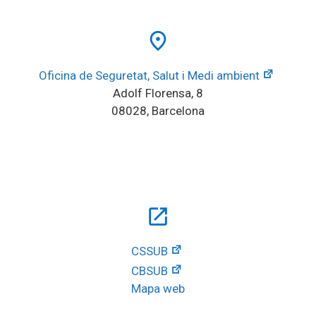
place
Oficina de Seguretat, Salut i Medi ambient
Adolf Florensa, 8
08028, Barcelona
open_in_new
CSSUB
CBSUB
Mapa web