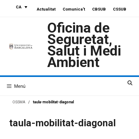
Vés
CA
Actualitat
Comunica’t
CBSUB
CSSUB
al
contingut
Oficina de
Seguretat,
Salut i Medi
Ambient
Menú
OSSMA
/
taula-mobilitat-diagonal
taula-mobilitat-diagonal