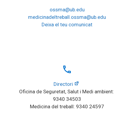
ossma@ub.edu
medicinadeltreball.ossma@ub.edu
Deixa el teu comunicat
local_phone
Directori
Oficina de Seguretat, Salut i Medi ambient: 
9340 34503
Medicina del treball: 9340 24597