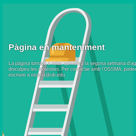
Pàgina en manteniment
La pàgina tornarà a estar operativa la segona setmana d'ag
disculpeu les molèsties. Per contactar amb l'OSSMA, pode
escriure a ossma@ub.edu